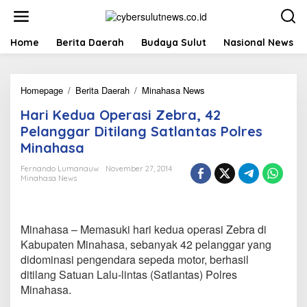
L
e
w
a
Home
Berita Daerah
Budaya Sulut
Nasional News
t
i
k
Homepage
/
Berita Daerah
/
Minahasa News
H
e
a
k
Hari Kedua Operasi Zebra, 42
r
o
i
n
Pelanggar Ditilang Satlantas Polres
K
t
Minahasa
e
e
d
n
Fernando Lumanauw
November 27, 2014
u
Minahasa News
a
O
p
e
Minahasa – Memasuki hari kedua operasi Zebra di
r
Kabupaten Minahasa, sebanyak 42 pelanggar yang
a
didominasi pengendara sepeda motor, berhasil
s
ditilang Satuan Lalu-lintas (Satlantas) Polres
i
Z
Minahasa.
e