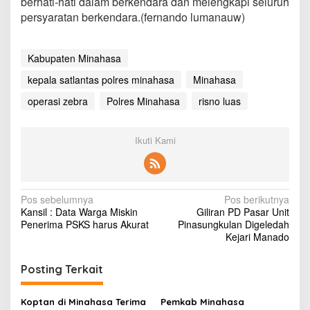
berhati-hati dalam berkendara dan melengkapi seluruh
t
persyaratan berkendara.(fernando lumanauw)
l
a
n
t
Kabupaten Minahasa
a
kepala satlantas polres minahasa
Minahasa
s
P
operasi zebra
Polres Minahasa
risno luas
o
l
r
Ikuti Kami
e
s
M
i
n
N
Pos sebelumnya
Pos berikutnya
a
Kansil : Data Warga Miskin
Giliran PD Pasar Unit
a
h
Penerima PSKS harus Akurat
Pinasungkulan Digeledah
a
v
Kejari Manado
s
i
a
Posting Terkait
g
a
Koptan di Minahasa Terima
Pemkab Minahasa