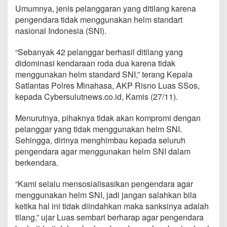
b
Umumnya, jenis pelanggaran yang ditilang karena
r
pengendara tidak menggunakan helm standart
a
nasional Indonesia (SNI).
,
4
2
“Sebanyak 42 pelanggar berhasil ditilang yang
P
didominasi kendaraan roda dua karena tidak
e
menggunakan helm standard SNI,” terang Kepala
l
Satlantas Polres Minahasa, AKP Risno Luas SSos,
a
n
kepada Cybersulutnews.co.id, Kamis (27/11).
g
g
Menurutnya, pihaknya tidak akan kompromi dengan
a
pelanggar yang tidak menggunakan helm SNI.
r
Sehingga, dirinya menghimbau kepada seluruh
D
i
pengendara agar menggunakan helm SNI dalam
t
berkendara.
i
l
“Kami selalu mensosialisasikan pengendara agar
a
menggunakan helm SNI, jadi jangan salahkan bila
n
g
ketika hal ini tidak diindahkan maka sanksinya adalah
S
tilang,” ujar Luas sembari berharap agar pengendara
a