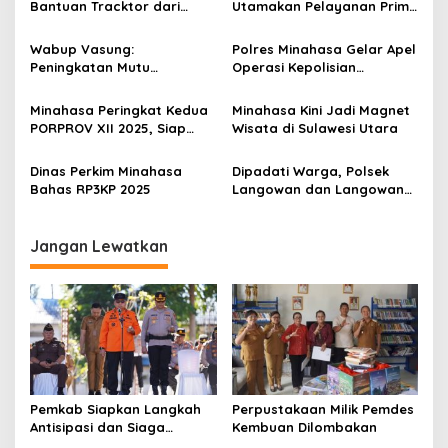
s
Bantuan Tracktor dari
Utamakan Pelayanan Prima
Gubernur, Dukung
Kepada Masyarakat
i
Ketahanan Pangan
Wabup Vasung:
Polres Minahasa Gelar Apel
p
Peningkatan Mutu
Operasi Kepolisian
Pendidikan Jadi Prioritas
Terpusat Lilin 2025
o
Minahasa Peringkat Kedua
Minahasa Kini Jadi Magnet
s
PORPROV XII 2025, Siap
Wisata di Sulawesi Utara
Jadi Tuan Rumah
Dinas Perkim Minahasa
Dipadati Warga, Polsek
Bahas RP3KP 2025
Langowan dan Langowan
Barat Gelar Pangan Murah
Jangan Lewatkan
Pemkab Siapkan Langkah
Perpustakaan Milik Pemdes
Antisipasi dan Siaga
Kembuan Dilombakan
Dampak El Nino di