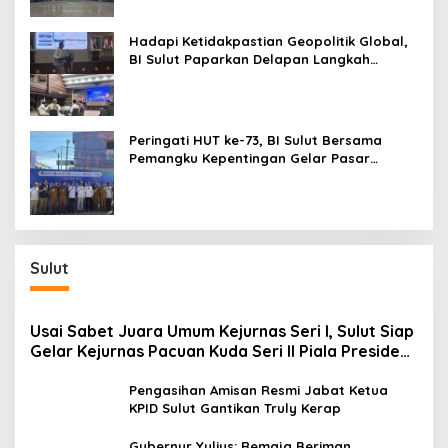
Hadapi Ketidakpastian Geopolitik Global,
BI Sulut Paparkan Delapan Langkah
Strategis Perkuat Rupiah dan Stabilitas
Ekonomi
Peringati HUT ke-73, BI Sulut Bersama
Pemangku Kepentingan Gelar Pasar
Murah: Tekan Inflasi yang Masih Melampaui
Sasaran Nasional
Sulut
Usai Sabet Juara Umum Kejurnas Seri I, Sulut Siap
Gelar Kejurnas Pacuan Kuda Seri II Piala Presiden
di Tompaso
Pengasihan Amisan Resmi Jabat Ketua
KPID Sulut Gantikan Truly Kerap
Gubernur Yulius: Remaja Beriman,