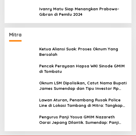
Ivanry Matu Siap Menangkan Prabowo-
Gibran di Pemilu 2024
Mitra
Ketua Aliansi Suak: Proses Oknum Yang
Bersalah
Pencak Perayaan Hapsa WKI Sinode GMIM
di Tombatu
Oknum LSM Dipolisikan, Catut Nama Bupati
James Sumendap dan Tipu Investor Rp
200 Juta
Lawan Aturan, Penambang Rusak Police
Line di Lokasi Tambang di Mitra: Tangkap
Mereka!!
Pengurus Panji Yosua GMIM Nazareth
Oarai Jepang Dilantik. Sumendap: Panji
Yosua harus Menjaga Dan Melindungi
Jemaat