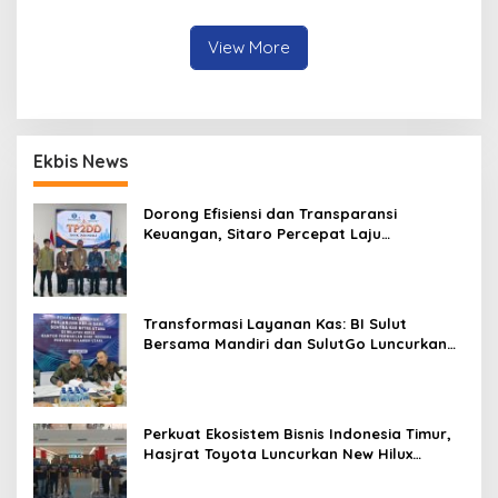
Minahasa
View More
Ekbis News
Dorong Efisiensi dan Transparansi
Keuangan, Sitaro Percepat Laju
Digitalisasi Transaksi Bersama BI Sulut
Transformasi Layanan Kas: BI Sulut
Bersama Mandiri dan SulutGo Luncurkan
Sentra Kas Mitra Utama, Jangkau Wilayah
Kepulauan
Perkuat Ekosistem Bisnis Indonesia Timur,
Hasjrat Toyota Luncurkan New Hilux
Generasi ke-9 di Manado