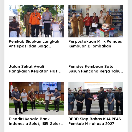
Pemkab Siapkan Langkah
Perpustakaan Milik Pemdes
Antisipasi dan Siaga
Kembuan Dilombakan
Dampak El Nino di
Minahasa
Jalan Sehat Awali
Pemdes Kembuan Satu
Rangkaian Kegiatan HUT RI
Susun Rencana Kerja Tahun
ke-81 di Minahasa
2027
Dihadiri Kepala Bank
DPRD Siap Bahas KUA PPAS
Indonesia Sulut, ISEI Gelar
Pemkab Minahasa 2027
Penyuluhan Ekonomi di