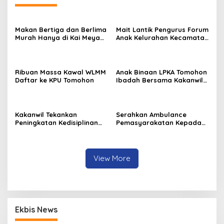
Makan Bertiga dan Berlima
Mait Lantik Pengurus Forum
Murah Hanya di Kai Meya
Anak Kelurahan Kecamatan
Tomohon
Tomohon Tengah
Ribuan Massa Kawal WLMM
Anak Binaan LPKA Tomohon
Daftar ke KPU Tomohon
Ibadah Bersama Kakanwil
Kemenkumham Sulut
Kakanwil Tekankan
Serahkan Ambulance
Peningkatan Kedisiplinan
Pemasyarakatan Kepada
dan Pelayanan di LPP
LPKA Tomohon, Kakanwil:
Manado
Jaga dan Rawat dengan
Penuh Tanggung Jawab
View More
Ekbis News