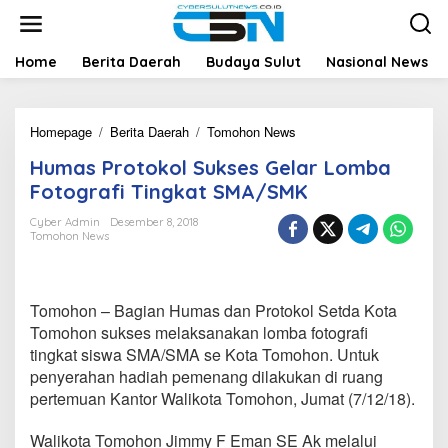
L
e
w
a
Home
Berita Daerah
Budaya Sulut
Nasional News
t
i
k
Homepage
/
Berita Daerah
/
Tomohon News
H
e
u
k
Humas Protokol Sukses Gelar Lomba
m
o
a
n
Fotografi Tingkat SMA/SMK
s
t
P
e
Cyber Admin
Desember 8, 2018
Tomohon News
r
n
o
t
o
Tomohon – Bagian Humas dan Protokol Setda Kota
k
o
Tomohon sukses melaksanakan lomba fotografi
l
tingkat siswa SMA/SMA se Kota Tomohon. Untuk
S
penyerahan hadiah pemenang dilakukan di ruang
u
pertemuan Kantor Walikota Tomohon, Jumat (7/12/18).
k
s
e
Walikota Tomohon Jimmy F Eman SE Ak melalui