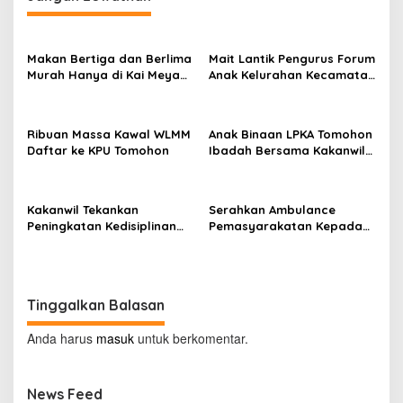
g
a
s
Makan Bertiga dan Berlima
Mait Lantik Pengurus Forum
Murah Hanya di Kai Meya
Anak Kelurahan Kecamatan
i
Tomohon
Tomohon Tengah
p
o
Ribuan Massa Kawal WLMM
Anak Binaan LPKA Tomohon
Daftar ke KPU Tomohon
Ibadah Bersama Kakanwil
s
Kemenkumham Sulut
Kakanwil Tekankan
Serahkan Ambulance
Peningkatan Kedisiplinan
Pemasyarakatan Kepada
dan Pelayanan di LPP
LPKA Tomohon, Kakanwil:
Manado
Jaga dan Rawat dengan
Penuh Tanggung Jawab
Tinggalkan Balasan
Anda harus
masuk
untuk berkomentar.
News Feed