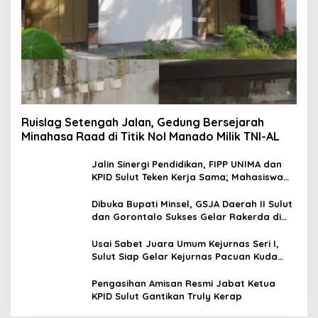
Ruislag Setengah Jalan, Gedung Bersejarah
Minahasa Raad di Titik Nol Manado Milik TNI-AL
Jalin Sinergi Pendidikan, FIPP UNIMA dan
KPID Sulut Teken Kerja Sama; Mahasiswa
Baru Antusias Serap Materi Literasi
Penyiaran
Dibuka Bupati Minsel, GSJA Daerah II Sulut
dan Gorontalo Sukses Gelar Rakerda di
Amurang
Usai Sabet Juara Umum Kejurnas Seri I,
Sulut Siap Gelar Kejurnas Pacuan Kuda
Seri II Piala Presiden di Tompaso
Pengasihan Amisan Resmi Jabat Ketua
KPID Sulut Gantikan Truly Kerap