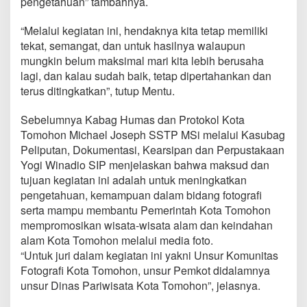
pengetahuan” tambahnya.
a
t
“Melalui kegiatan ini, hendaknya kita tetap memiliki
S
M
tekat, semangat, dan untuk hasilnya walaupun
A
mungkin belum maksimal mari kita lebih berusaha
/
lagi, dan kalau sudah baik, tetap dipertahankan dan
S
terus ditingkatkan”, tutup Mentu.
M
K
Sebelumnya Kabag Humas dan Protokol Kota
Tomohon Michael Joseph SSTP MSi melalui Kasubag
Peliputan, Dokumentasi, Kearsipan dan Perpustakaan
Yogi Winadio SIP menjelaskan bahwa maksud dan
tujuan kegiatan ini adalah untuk meningkatkan
pengetahuan, kemampuan dalam bidang fotografi
serta mampu membantu Pemerintah Kota Tomohon
mempromosikan wisata-wisata alam dan keindahan
alam Kota Tomohon melalui media foto.
“Untuk juri dalam kegiatan ini yakni Unsur Komunitas
Fotografi Kota Tomohon, unsur Pemkot didalamnya
unsur Dinas Pariwisata Kota Tomohon”, jelasnya.