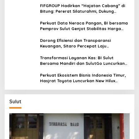
FIFGROUP Hadirkan “Hajatan Cabang” di
Bitung: Pererat Silaturahmi, Dukung
Ekonomi Lokal & Tawarkan Beragam
Promo Khusus
Perkuat Data Neraca Pangan, BI bersama
Pemprov Sulut Genjot Stabilitas Harga
dan Kendalikan Inflasi
Dorong Efisiensi dan Transparansi
Keuangan, Sitaro Percepat Laju
Digitalisasi Transaksi Bersama BI Sulut
Transformasi Layanan Kas: BI Sulut
Bersama Mandiri dan SulutGo Luncurkan
Sentra Kas Mitra Utama, Jangkau Wilayah
Kepulauan
Perkuat Ekosistem Bisnis Indonesia Timur,
Hasjrat Toyota Luncurkan New Hilux
Generasi ke-9 di Manado
Sulut