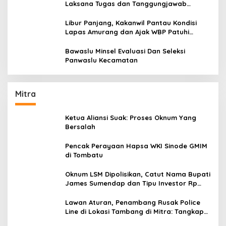
Laksana Tugas dan Tanggungjawab
Dengan Baik
Libur Panjang, Kakanwil Pantau Kondisi
Lapas Amurang dan Ajak WBP Patuhi
Aturan Yang Berlaku
Bawaslu Minsel Evaluasi Dan Seleksi
Panwaslu Kecamatan
Mitra
Ketua Aliansi Suak: Proses Oknum Yang
Bersalah
Pencak Perayaan Hapsa WKI Sinode GMIM
di Tombatu
Oknum LSM Dipolisikan, Catut Nama Bupati
James Sumendap dan Tipu Investor Rp
200 Juta
Lawan Aturan, Penambang Rusak Police
Line di Lokasi Tambang di Mitra: Tangkap
Mereka!!