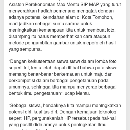
s
Asisten Perekonomian Max Mentu SIP MAP yang turut
G
menyerahkan hadiah pemenang mengajak dengan
e
adanya potensi, keindahan alam di Kota Tomohon,
l
mari jadikan sebagai suatu sarana untuk
a
r
meningkatkan kemampuan kita untuk membuat foto,
L
disamping itu harus memperhatikan cara ataupun
o
metode pengambilan gambar untuk meperoleh hasil
m
yang sempurna.
b
a
F
“Dengan keikutsertaan siswa siswi dalam lomba foto
o
seperti ini, tentu telah dapat dilihat bahwa para siswa
t
memang benar-benar berkemauan untuk maju dan
o
berkompetisi dalam berbagai pengetahuan pada
g
r
umumnya, sehingga kita mampu menyerap berbagai
a
bentuk ilmu pengetahuan”, ucap Mentu.
f
i
“Sebagai siswa, hendaknya kita mampu meningkatkan
T
potensi diri, kualitas diri. Dengan kemajuan teknologi
i
n
seperti HP, pergunakanlah HP tersebut pada hal-hal
g
yang positif didalamnya untuk peningkatan ilmu
k