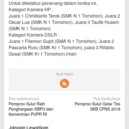
Untuk diketahui penenang dalam lomba ini,
Kategori Kamera HP :
Juara 1 Christianto Terok (SMK N 1 Tomohon), Juara 2
Oscar Lua (SMK N 1 Tomohon), Juara 3 Taufik Husein
(SMK N 1 Tomohon).
Kategori Kamera DSLR :
Juara 1 Filemon Supit (SMA N 1 Tomohon), Juara 2
Pascaria Ruru (SMK Kr 1 Tomohon), juara 3 Rifaldo
Gosal (SMK Kr 1 Tomohon).(mar)
Ikuti Kami
N
Pos sebelumnya
Pos berikutnya
Pemprov Sulut Raih
Pemprov Sulut Gelar Tes
a
Penghargaan KBPU dari
SKB CPNS 2018
v
Kementrian PUPR RI
i
Jangan Lewatkan