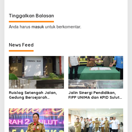
Sulawesi Utara
Tinggalkan Balasan
Anda harus
masuk
untuk berkomentar.
News Feed
Ruislag Setengah Jalan,
Jalin Sinergi Pendidikan,
Gedung Bersejarah
FIPP UNIMA dan KPID Sulut
Minahasa Raad di Titik Nol
Teken Kerja Sama;
Manado Milik TNI-AL
Mahasiswa Baru Antusias
Serap Materi Literasi
Penyiaran