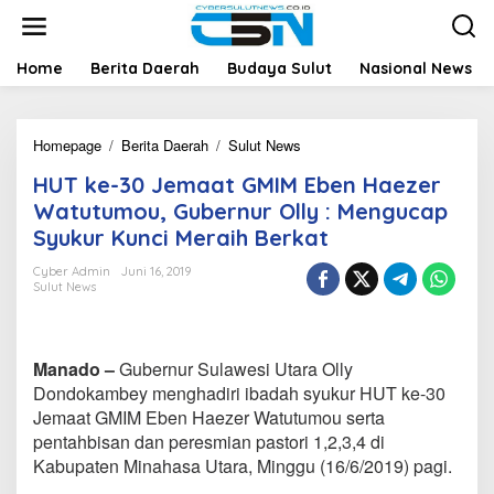
L
e
w
a
Home
Berita Daerah
Budaya Sulut
Nasional News
t
i
k
Homepage
/
Berita Daerah
/
Sulut News
H
e
U
k
HUT ke-30 Jemaat GMIM Eben Haezer
T
o
k
n
Watutumou, Gubernur Olly : Mengucap
e
t
Syukur Kunci Meraih Berkat
-
e
3
n
Cyber Admin
Juni 16, 2019
0
Sulut News
J
e
m
a
Manado –
Gubernur Sulawesi Utara Olly
a
Dondokambey menghadiri ibadah syukur HUT ke-30
t
Jemaat GMIM Eben Haezer Watutumou serta
G
pentahbisan dan peresmian pastori 1,2,3,4 di
M
I
Kabupaten Minahasa Utara, Minggu (16/6/2019) pagi.
M