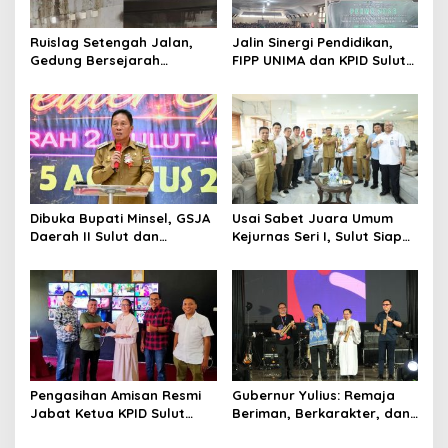
o
s
Ruislag Setengah Jalan,
Jalin Sinergi Pendidikan,
Gedung Bersejarah
FIPP UNIMA dan KPID Sulut
Minahasa Raad di Titik Nol
Teken Kerja Sama;
Manado Milik TNI-AL
Mahasiswa Baru Antusias
Serap Materi Literasi
Penyiaran
Dibuka Bupati Minsel, GSJA
Usai Sabet Juara Umum
Daerah II Sulut dan
Kejurnas Seri I, Sulut Siap
Gorontalo Sukses Gelar
Gelar Kejurnas Pacuan
Rakerda di Amurang
Kuda Seri II Piala Presiden
di Tompaso
Pengasihan Amisan Resmi
Gubernur Yulius: Remaja
Jabat Ketua KPID Sulut
Beriman, Berkarakter, dan
Gantikan Truly Kerap
Berkarya Adalah Kekuatan