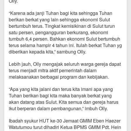
Olly.
n
u
“Karena ada janji Tuhan bagi kita sehingga Tuhan
r
O
berikan berkat yang lain sehingga ekonomi Sulut
l
bertumbuh terus. Tingkat kemisikinan di Sulut turun
l
satu persen, pengangguran berkurang, ekonomi
y
tumbuh 6,4 persen. Bahkan ekonomi Sulut bertumbuh
:
terus selama hampir 4 tahun ini. Itulah berkat Tuhan yg
M
e
diberikan kepada kita,” sambung Olly.
n
g
Lebih jauh, Olly mengajak seluruh warga gereja dapat
u
terus menjadi mitra aktif pemerintah dalam
c
melaksanakan berbagai program dan kebijakan.
a
p
S
“Apa yang kita jalani dan terus kita imani apa yang
y
Tuhan berikan bagi kita maka banyak berkat yang
u
akan datang atas Sulut. Kita semua dan gereja harus
k
ikut berperan dalam pembangunan,” imbuh Olly.
u
r
K
Ibadah syukur HUT ke-30 Jemaat GMIM Eben Haezer
u
Watutumou turut dihadiri Ketua BPMS GMIM Pdt. Hein
n