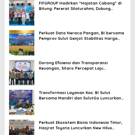
FIFGROUP Hadirkan “Hajatan Cabang” di
Bitung: Pererat Silaturahmi, Dukung
Ekonomi Lokal & Tawarkan Beragam
Promo Khusus
Perkuat Data Neraca Pangan, BI bersama
Pemprov Sulut Genjot Stabilitas Harga
dan Kendalikan Inflasi
Dorong Efisiensi dan Transparansi
Keuangan, Sitaro Percepat Laju
Digitalisasi Transaksi Bersama BI Sulut
Transformasi Layanan Kas: BI Sulut
Bersama Mandiri dan SulutGo Luncurkan
Sentra Kas Mitra Utama, Jangkau Wilayah
Kepulauan
Perkuat Ekosistem Bisnis Indonesia Timur,
Hasjrat Toyota Luncurkan New Hilux
Generasi ke-9 di Manado