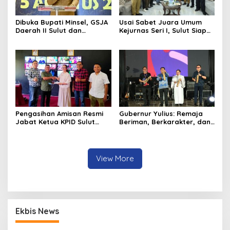
Dibuka Bupati Minsel, GSJA
Usai Sabet Juara Umum
Daerah II Sulut dan
Kejurnas Seri I, Sulut Siap
Gorontalo Sukses Gelar
Gelar Kejurnas Pacuan
Rakerda di Amurang
Kuda Seri II Piala Presiden
di Tompaso
Pengasihan Amisan Resmi
Gubernur Yulius: Remaja
Jabat Ketua KPID Sulut
Beriman, Berkarakter, dan
Gantikan Truly Kerap
Berkarya Adalah Kekuatan
Sulawesi Utara
View More
Ekbis News