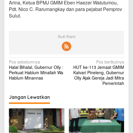
Arina, Ketua BPMJ GMIM Eben Haezer Watutumou,
c
Pdt. Nico C. Rarumangkay dan para pejabat Pemprov
i
M
Sulut.
e
r
a
i
Ikuti Kami
h
B
e
r
N
Pos sebelumnya
Pos berikutnya
k
Halal Bihalal, Gubernur Olly :
HUT ke-113 Jemaat GMIM
a
a
Perkuat Hablum Minallah Wa
Kalvari Pineleng, Gubernur
t
v
Hablum Minannas
Olly Ajak Gereja Jadi Mitra
Pemerintah
i
g
Jangan Lewatkan
a
s
i
p