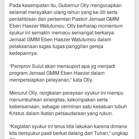
E
Pada kesempatan itu, Gubernur Olly mengucapkan
b
selamat merayakan ulang tahun yang ke-30 serta
e
pentahbisan dan persemian Pastori Jemaat GMIM
n
H
Eben Haezer Watutumou. Olly berharap momentum
a
syukur ini semakin memacu semangat berkarya
e
Jemaat GMIM Eben Haezer Watutumou dalam
z
pelaksanaan tugas-tugas panggilan gereja
e
kedepannya.
r
W
a
“Pemprov Sulut akan mensuport apa yg menjadi
t
program Jemaat GMIM Eben Haezer dalam
u
mempersiapkan pelayanan,” kata Olly.
t
u
m
Menurut Olly, rangkaian perayaan syukur ini mampu
o
menumbuhkan sinergitas, kekompakan serta
u
kebersamaan, sebagai cerminan satu kesatuan tubuh
,
Kristus dalam ikatan persaudaraan yang rukun.
G
u
b
“Kegiatan syukur ini terus kita lakukan karena dimana
e
kita bersyukur pasti berkat datang dari Tuhan,” ungkap
r