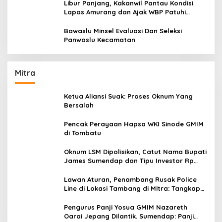
Libur Panjang, Kakanwil Pantau Kondisi
Lapas Amurang dan Ajak WBP Patuhi
Aturan Yang Berlaku
Bawaslu Minsel Evaluasi Dan Seleksi
Panwaslu Kecamatan
Mitra
Ketua Aliansi Suak: Proses Oknum Yang
Bersalah
Pencak Perayaan Hapsa WKI Sinode GMIM
di Tombatu
Oknum LSM Dipolisikan, Catut Nama Bupati
James Sumendap dan Tipu Investor Rp
200 Juta
Lawan Aturan, Penambang Rusak Police
Line di Lokasi Tambang di Mitra: Tangkap
Mereka!!
Pengurus Panji Yosua GMIM Nazareth
Oarai Jepang Dilantik. Sumendap: Panji