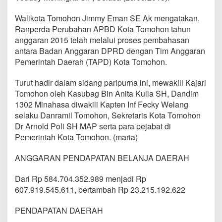
n
K
Walikota Tomohon Jimmy Eman SE Ak mengatakan,
o
Ranperda Perubahan APBD Kota Tomohon tahun
t
anggaran 2015 telah melalui proses pembahasan
a
T
antara Badan Anggaran DPRD dengan Tim Anggaran
o
Pemerintah Daerah (TAPD) Kota Tomohon.
m
o
Turut hadir dalam sidang paripurna ini, mewakili Kajari
h
Tomohon oleh Kasubag Bin Anita Kulla SH, Dandim
o
n
1302 Minahasa diwakili Kapten Inf Fecky Welang
T
selaku Danramil Tomohon, Sekretaris Kota Tomohon
a
Dr Arnold Poli SH MAP serta para pejabat di
h
Pemerintah Kota Tomohon. (maria)
u
n
2
ANGGARAN PENDAPATAN BELANJA DAERAH
0
1
Dari Rp 584.704.352.989 menjadi Rp
5
607.919.545.611, bertambah Rp 23.215.192.622
PENDAPATAN DAERAH