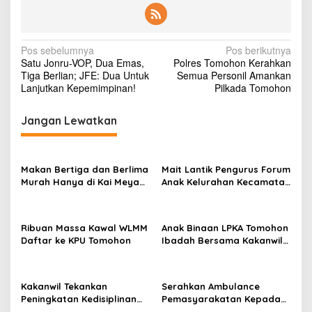
N
Pos sebelumnya
Pos berikutnya
Satu Jonru-VOP, Dua Emas,
Polres Tomohon Kerahkan
a
Tiga Berlian; JFE: Dua Untuk
Semua Personil Amankan
v
Lanjutkan Kepemimpinan!
Pilkada Tomohon
i
Jangan Lewatkan
g
a
s
Makan Bertiga dan Berlima
Mait Lantik Pengurus Forum
Murah Hanya di Kai Meya
Anak Kelurahan Kecamatan
i
Tomohon
Tomohon Tengah
p
o
Ribuan Massa Kawal WLMM
Anak Binaan LPKA Tomohon
Daftar ke KPU Tomohon
Ibadah Bersama Kakanwil
s
Kemenkumham Sulut
Kakanwil Tekankan
Serahkan Ambulance
Peningkatan Kedisiplinan
Pemasyarakatan Kepada
dan Pelayanan di LPP
LPKA Tomohon, Kakanwil: