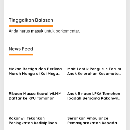
Manado
Jaga dan Rawat dengan
Penuh Tanggung Jawab
Tinggalkan Balasan
Anda harus
masuk
untuk berkomentar.
News Feed
Makan Bertiga dan Berlima
Mait Lantik Pengurus Forum
Murah Hanya di Kai Meya
Anak Kelurahan Kecamatan
Tomohon
Tomohon Tengah
Ribuan Massa Kawal WLMM
Anak Binaan LPKA Tomohon
Daftar ke KPU Tomohon
Ibadah Bersama Kakanwil
Kemenkumham Sulut
Kakanwil Tekankan
Serahkan Ambulance
Peningkatan Kedisiplinan
Pemasyarakatan Kepada
dan Pelayanan di LPP
LPKA Tomohon, Kakanwil: