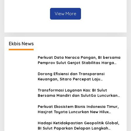
Manado
Jaga dan Rawat dengan
Penuh Tanggung Jawab
View More
Ekbis News
Perkuat Data Neraca Pangan, BI bersama
Pemprov Sulut Genjot Stabilitas Harga
dan Kendalikan Inflasi
Dorong Efisiensi dan Transparansi
Keuangan, Sitaro Percepat Laju
Digitalisasi Transaksi Bersama BI Sulut
Transformasi Layanan Kas: BI Sulut
Bersama Mandiri dan SulutGo Luncurkan
Sentra Kas Mitra Utama, Jangkau Wilayah
Kepulauan
Perkuat Ekosistem Bisnis Indonesia Timur,
Hasjrat Toyota Luncurkan New Hilux
Generasi ke-9 di Manado
Hadapi Ketidakpastian Geopolitik Global,
BI Sulut Paparkan Delapan Langkah