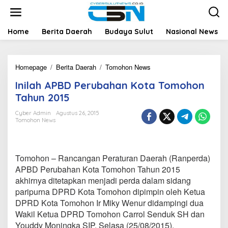
L
e
w
a
Home
Berita Daerah
Budaya Sulut
Nasional News
t
i
k
Homepage
/
Berita Daerah
/
Tomohon News
I
e
n
k
Inilah APBD Perubahan Kota Tomohon
i
o
l
n
Tahun 2015
a
t
h
e
Cyber Admin
Agustus 26, 2015
Tomohon News
A
n
P
B
D
Tomohon – Rancangan Peraturan Daerah (Ranperda)
P
e
APBD Perubahan Kota Tomohon Tahun 2015
r
akhirnya ditetapkan menjadi perda dalam sidang
u
paripurna DPRD Kota Tomohon dipimpin oleh Ketua
b
DPRD Kota Tomohon Ir Miky Wenur didampingi dua
a
Wakil Ketua DPRD Tomohon Carrol Senduk SH dan
h
a
Youddy Moningka SIP, Selasa (25/08/2015).