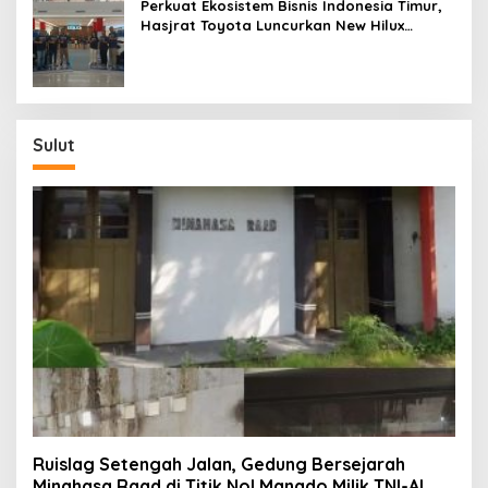
Perkuat Ekosistem Bisnis Indonesia Timur,
Hasjrat Toyota Luncurkan New Hilux
Generasi ke-9 di Manado
Sulut
Ruislag Setengah Jalan, Gedung Bersejarah
Minahasa Raad di Titik Nol Manado Milik TNI-AL