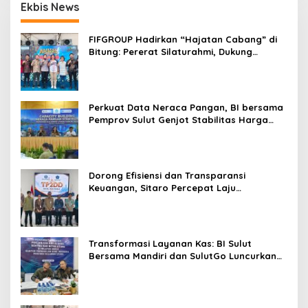
Ekbis News
l
o
e
s
s
FIFGROUP Hadirkan “Hajatan Cabang” di
t
Bitung: Pererat Silaturahmi, Dukung
i
Ekonomi Lokal & Tawarkan Beragam
n
Promo Khusus
i
a
n
Perkuat Data Neraca Pangan, BI bersama
s
Pemprov Sulut Genjot Stabilitas Harga
dan Kendalikan Inflasi
Dorong Efisiensi dan Transparansi
Keuangan, Sitaro Percepat Laju
Digitalisasi Transaksi Bersama BI Sulut
Transformasi Layanan Kas: BI Sulut
Bersama Mandiri dan SulutGo Luncurkan
Sentra Kas Mitra Utama, Jangkau Wilayah
Kepulauan