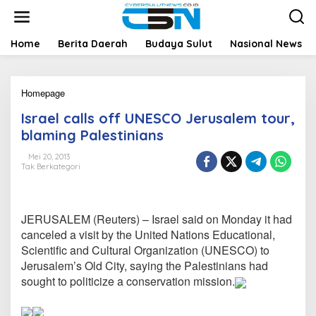
L
e
w
a
Home
Berita Daerah
Budaya Sulut
Nasional News
t
i
k
Homepage
I
e
s
k
Israel calls off UNESCO Jerusalem tour,
r
o
a
n
blaming Palestinians
e
t
l
e
Mei 20, 2013
Tak Berkategori
c
n
a
l
l
JERUSALEM (Reuters) – Israel said on Monday it had
s
o
canceled a visit by the United Nations Educational,
f
Scientific and Cultural Organization (UNESCO) to
f
Jerusalem’s Old City, saying the Palestinians had
U
sought to politicize a conservation mission.
N
E
S