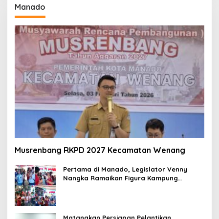
Manado
Musrenbang RKPD 2027 Kecamatan Wenang
Pertama di Manado, Legislator Venny
Nangka Ramaikan Figura Kampung
Titiwungen Utara
Matangkan Persiapan Pelantikan,