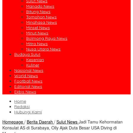
Sulut News
Manado News
Bitung News
Tomohon News
Minahasa News
Minsel News
Minut News
Bolmong Raya News
Mitra News
Nusa Utara News
Budaya Sulut
Kesenian
Kuliner
Nasional News
World News
Football News
Editorial News
Ekbis News
Home
Redaksi
Hubungi Kami
Homepage
/
Berita Daerah
/
Sulut News
Jadi Tamu Kehormatan
Konsulat AS di Surabaya, Olly Ajak Duta Besar USA Diving di