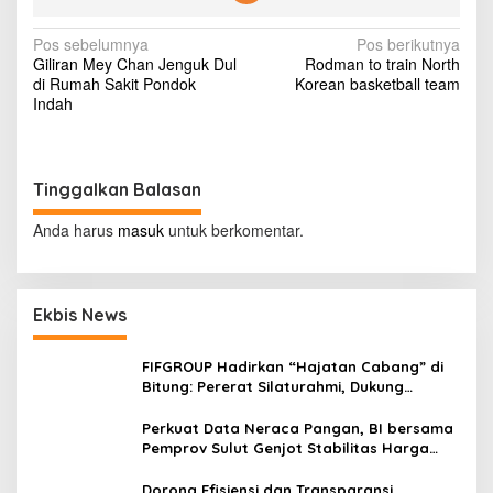
K
e
N
Pos sebelumnya
Pos berikutnya
l
Giliran Mey Chan Jenguk Dul
Rodman to train North
a
a
di Rumah Sakit Pondok
Korean basketball team
n
v
Indah
g
k
i
a
g
a
n
Tinggalkan Balasan
a
T
s
a
Anda harus
masuk
untuk berkomentar.
h
i
u
T
p
e
Ekbis News
o
m
p
s
e
FIFGROUP Hadirkan “Hajatan Cabang” di
Bitung: Pererat Silaturahmi, Dukung
Ekonomi Lokal & Tawarkan Beragam
Promo Khusus
Perkuat Data Neraca Pangan, BI bersama
Pemprov Sulut Genjot Stabilitas Harga
dan Kendalikan Inflasi
Dorong Efisiensi dan Transparansi