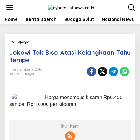
L
e
w
a
Home
Berita Daerah
Budaya Sulut
Nasional News
t
i
k
Homepage
J
e
o
k
Jokowi Tak Bisa Atasi Kelangkaan Tahu
k
o
o
n
Tempe
w
t
i
e
September 9, 2013
Tak Berkategori
T
n
a
k
B
Harga menembus kisaran Rp9.400
i
s
sampai Rp10.000 per kilogram.
a
A
t
a
Ikuti Kami
s
i