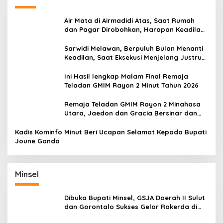
Air Mata di Airmadidi Atas, Saat Rumah
dan Pagar Dirobohkan, Harapan Keadilan
Belum Padam
Sarwidi Melawan, Berpuluh Bulan Menanti
Keadilan, Saat Eksekusi Menjelang Justru
Harapan Diuji
Ini Hasil lengkap Malam Final Remaja
Teladan GMIM Rayon 2 Minut Tahun 2026
Remaja Teladan GMIM Rayon 2 Minahasa
Utara, Jaedon dan Gracia Bersinar dan
Raih Gelar Bergengsi
Kadis Kominfo Minut Beri Ucapan Selamat Kepada Bupati
Joune Ganda
Minsel
Dibuka Bupati Minsel, GSJA Daerah II Sulut
dan Gorontalo Sukses Gelar Rakerda di
Amurang