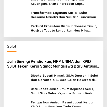
Keuangan, Sitaro Percepat Laju
Digitalisasi Transaksi Bersama BI Sulut
Transformasi Layanan Kas: BI Sulut
Bersama Mandiri dan SulutGo Luncurkan
Sentra Kas Mitra Utama, Jangkau Wilayah
Kepulauan
Perkuat Ekosistem Bisnis Indonesia Timur,
Hasjrat Toyota Luncurkan New Hilux
Generasi ke-9 di Manado
Sulut
Jalin Sinergi Pendidikan, FIPP UNIMA dan KPID
Sulut Teken Kerja Sama; Mahasiswa Baru Antusias
Serap Materi Literasi Penyiaran
Dibuka Bupati Minsel, GSJA Daerah II Sulut
dan Gorontalo Sukses Gelar Rakerda di
Amurang
Usai Sabet Juara Umum Kejurnas Seri I,
Sulut Siap Gelar Kejurnas Pacuan Kuda
Seri II Piala Presiden di Tompaso
Pengasihan Amisan Resmi Jabat Ketua
KPID Sulut Gantikan Truly Kerap