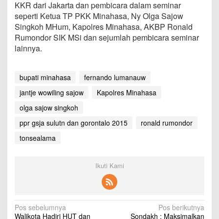
KKR dari Jakarta dan pembicara dalam seminar
seperti Ketua TP PKK Minahasa, Ny Olga Sajow
Singkoh MHum, Kapolres Minahasa, AKBP Ronald
Rumondor SIK MSi dan sejumlah pembicara seminar
lainnya.
bupati minahasa
fernando lumanauw
jantje wowiling sajow
Kapolres Minahasa
olga sajow singkoh
ppr gsja sulutn dan gorontalo 2015
ronald rumondor
tonsealama
Ikuti Kami
N
Pos sebelumnya
Pos berikutnya
Walikota Hadiri HUT dan
Sondakh : Maksimalkan