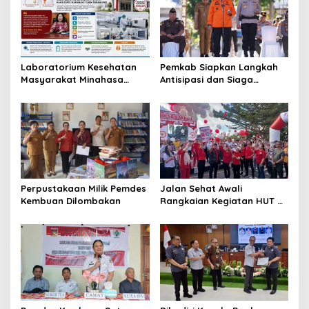
Laboratorium Kesehatan
Pemkab Siapkan Langkah
Masyarakat Minahasa
Antisipasi dan Siaga
Segera Beroperasi, Ini
Dampak El Nino di
Kegunaannya
Minahasa
Perpustakaan Milik Pemdes
Jalan Sehat Awali
Kembuan Dilombakan
Rangkaian Kegiatan HUT RI
ke-81 di Minahasa