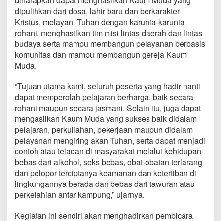
diharapkan dapat menghasilkan Kaum Muda yang
o
dipulihkan dari dosa, lahir baru dan berkarakter
n
Kristus, melayani Tuhan dengan karunia-karunia
s
e
rohani, menghasilkan tim misi lintas daerah dan lintas
a
budaya serta mampu membangun pelayanan berbasis
l
komunitas dan mampu membangun gereja Kaum
a
Muda.
m
a
“Tujuan utama kami, seluruh peserta yang hadir nanti
dapat memperolah pelajaran berharga, baik secara
rohani maupun secara jasmani. Selain itu, juga dapat
mengasilkan Kaum Muda yang sukses baik didalam
pelajaran, perkuliahan, pekerjaan maupun didalam
pelayanan mengiring akan Tuhan, serta dapat menjadi
contoh atau teladan di masyarakat melalui kehidupan
bebas dari alkohol, seks bebas, obat-obatan terlarang
dan pelopor terciptanya keamanan dan ketertiban di
lingkungannya berada dan bebas dari tawuran atau
perkelahian antar kampung,” ujarnya.
Kegiatan ini sendiri akan menghadirkan pembicara