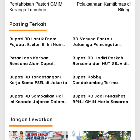
a
Pentahbisan Pastori GMIM
Pelaksanaan Kamtibmas di
v
Kuranga Tomohon
Bitung
i
Posting Terkait
g
a
Bupati RD Lantik Enam
RD-Vasung Pantau
s
Pejabat Eselon II, Ini Nama-
Jalannya Pemungutan
nama Mereka
Suara Pilhut Serentak di
i
Minahasa
Petani dan Korban
Bupati RD Hadiri Paskah
p
Bencana Alam Dapat
Bersama dan HUT GSJA di
Bantuan dari Pemkab
Indonesia ke-85
o
Minahasa
Bupati RD Tandatangani
Bupati Robby
s
Kerja Sama PSEL di Jakarta
Dondokambey Terima
Penghargaan dari IPDN
Bupati RD Sampaikan Hal
Bupati RD Jadi Penasihat
Ini Kepada Jajaran Dalam
BPMJ GMIM Moria Sasaran
Apel Perdana
Jangan Lewatkan