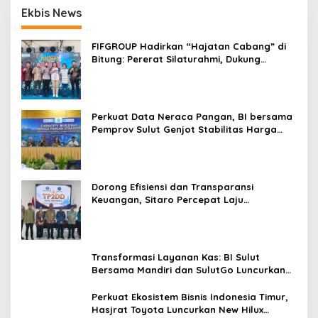
Ekbis News
FIFGROUP Hadirkan “Hajatan Cabang” di
Bitung: Pererat Silaturahmi, Dukung
Ekonomi Lokal & Tawarkan Beragam
Promo Khusus
Perkuat Data Neraca Pangan, BI bersama
Pemprov Sulut Genjot Stabilitas Harga
dan Kendalikan Inflasi
Dorong Efisiensi dan Transparansi
Keuangan, Sitaro Percepat Laju
Digitalisasi Transaksi Bersama BI Sulut
Transformasi Layanan Kas: BI Sulut
Bersama Mandiri dan SulutGo Luncurkan
Sentra Kas Mitra Utama, Jangkau Wilayah
Kepulauan
Perkuat Ekosistem Bisnis Indonesia Timur,
Hasjrat Toyota Luncurkan New Hilux