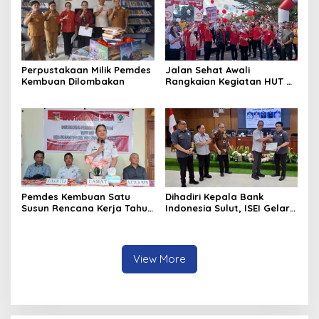
Perpustakaan Milik Pemdes
Jalan Sehat Awali
Kembuan Dilombakan
Rangkaian Kegiatan HUT RI
ke-81 di Minahasa
Pemdes Kembuan Satu
Dihadiri Kepala Bank
Susun Rencana Kerja Tahun
Indonesia Sulut, ISEI Gelar
2027
Penyuluhan Ekonomi di
Minahasa
View More