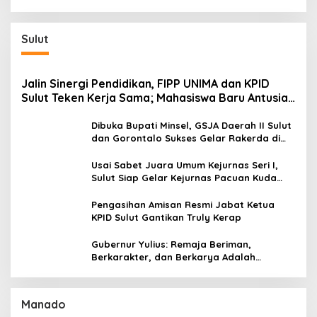
Generasi ke-9 di Manado
Sulut
Jalin Sinergi Pendidikan, FIPP UNIMA dan KPID
Sulut Teken Kerja Sama; Mahasiswa Baru Antusias
Serap Materi Literasi Penyiaran
Dibuka Bupati Minsel, GSJA Daerah II Sulut
dan Gorontalo Sukses Gelar Rakerda di
Amurang
Usai Sabet Juara Umum Kejurnas Seri I,
Sulut Siap Gelar Kejurnas Pacuan Kuda
Seri II Piala Presiden di Tompaso
Pengasihan Amisan Resmi Jabat Ketua
KPID Sulut Gantikan Truly Kerap
Gubernur Yulius: Remaja Beriman,
Berkarakter, dan Berkarya Adalah
Kekuatan Sulawesi Utara
Manado