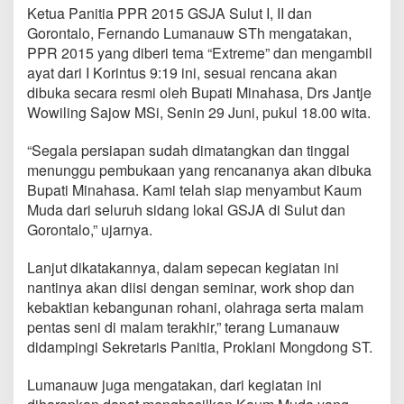
5
Ketua Panitia PPR 2015 GSJA Sulut I, II dan
G
Gorontalo, Fernando Lumanauw STh mengatakan,
S
PPR 2015 yang diberi tema “Extreme” dan mengambil
J
ayat dari I Korintus 9:19 ini, sesuai rencana akan
A
S
dibuka secara resmi oleh Bupati Minahasa, Drs Jantje
u
Wowiling Sajow MSi, Senin 29 Juni, pukul 18.00 wita.
l
u
“Segala persiapan sudah dimatangkan dan tinggal
t
menunggu pembukaan yang rencananya akan dibuka
d
a
Bupati Minahasa. Kami telah siap menyambut Kaum
n
Muda dari seluruh sidang lokal GSJA di Sulut dan
G
Gorontalo,” ujarnya.
o
r
Lanjut dikatakannya, dalam sepecan kegiatan ini
o
n
nantinya akan diisi dengan seminar, work shop dan
t
kebaktian kebangunan rohani, olahraga serta malam
a
pentas seni di malam terakhir,” terang Lumanauw
l
didampingi Sekretaris Panitia, Proklani Mongdong ST.
o
d
i
Lumanauw juga mengatakan, dari kegiatan ini
T