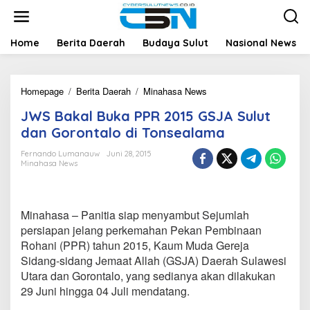
L
e
w
a
Home
Berita Daerah
Budaya Sulut
Nasional News
t
i
k
Homepage
/
Berita Daerah
/
Minahasa News
J
e
W
k
JWS Bakal Buka PPR 2015 GSJA Sulut
S
o
B
n
dan Gorontalo di Tonsealama
a
t
k
e
Fernando Lumanauw
Juni 28, 2015
Minahasa News
a
n
l
B
u
Minahasa – Panitia siap menyambut Sejumlah
k
a
persiapan jelang perkemahan Pekan Pembinaan
P
Rohani (PPR) tahun 2015, Kaum Muda Gereja
P
Sidang-sidang Jemaat Allah (GSJA) Daerah Sulawesi
R
Utara dan Gorontalo, yang sedianya akan dilakukan
2
29 Juni hingga 04 Juli mendatang.
0
1