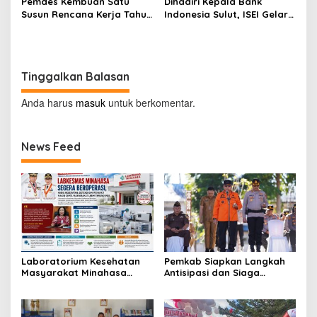
Pemdes Kembuan Satu
Dihadiri Kepala Bank
Susun Rencana Kerja Tahun
Indonesia Sulut, ISEI Gelar
2027
Penyuluhan Ekonomi di
Minahasa
Tinggalkan Balasan
Anda harus
masuk
untuk berkomentar.
News Feed
Laboratorium Kesehatan
Pemkab Siapkan Langkah
Masyarakat Minahasa
Antisipasi dan Siaga
Segera Beroperasi, Ini
Dampak El Nino di
Kegunaannya
Minahasa