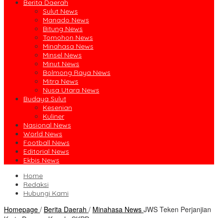
Berita Daerah
Sulut News
Manado News
Bitung News
Tomohon News
Minahasa News
Minsel News
Minut News
Bolmong Raya News
Mitra News
Nusa Utara News
Budaya Sulut
Kesenian
Kuliner
Nasional News
World News
Football News
Editorial News
Ekbis News
Home
Redaksi
Hubungi Kami
Homepage
/
Berita Daerah
/
Minahasa News
JWS Teken Perjanjian