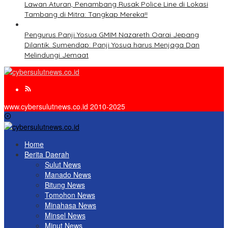
Lawan Aturan, Penambang Rusak Police Line di Lokasi
Tambang di Mitra: Tangkap Mereka!!
Pengurus Panji Yosua GMIM Nazareth Oarai Jepang
Dilantik. Sumendap: Panji Yosua harus Menjaga Dan
Melindungi Jemaat
www.cybersulutnews.co.id 2010-2025
Home
Berita Daerah
Sulut News
Manado News
Bitung News
Tomohon News
Minahasa News
Minsel News
Minut News