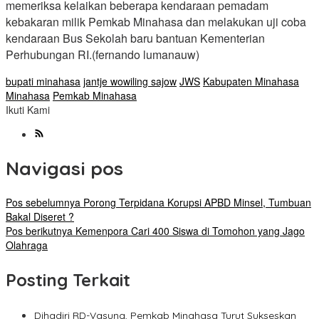
memeriksa kelaikan beberapa kendaraan pemadam
kebakaran milik Pemkab Minahasa dan melakukan uji coba
kendaraan Bus Sekolah baru bantuan Kementerian
Perhubungan RI.(fernando lumanauw)
bupati minahasa
jantje wowiling sajow
JWS
Kabupaten Minahasa
Minahasa
Pemkab Minahasa
Ikuti Kami
Navigasi pos
Pos sebelumnya
Porong Terpidana Korupsi APBD Minsel, Tumbuan
Bakal Diseret ?
Pos berikutnya
Kemenpora Cari 400 Siswa di Tomohon yang Jago
Olahraga
Posting Terkait
Dihadiri RD-Vasung, Pemkab Minahasa Turut Sukseskan