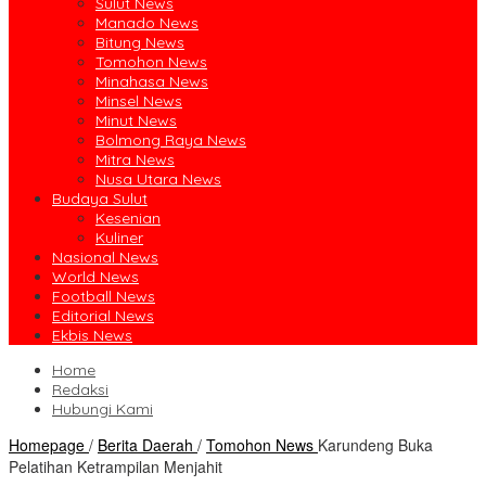
Sulut News
Manado News
Bitung News
Tomohon News
Minahasa News
Minsel News
Minut News
Bolmong Raya News
Mitra News
Nusa Utara News
Budaya Sulut
Kesenian
Kuliner
Nasional News
World News
Football News
Editorial News
Ekbis News
Home
Redaksi
Hubungi Kami
Homepage
/
Berita Daerah
/
Tomohon News
Karundeng Buka
Pelatihan Ketrampilan Menjahit