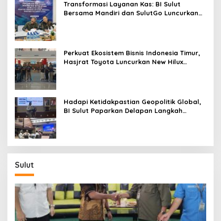
Transformasi Layanan Kas: BI Sulut
Bersama Mandiri dan SulutGo Luncurkan
Sentra Kas Mitra Utama, Jangkau Wilayah
Kepulauan
Perkuat Ekosistem Bisnis Indonesia Timur,
Hasjrat Toyota Luncurkan New Hilux
Generasi ke-9 di Manado
Hadapi Ketidakpastian Geopolitik Global,
BI Sulut Paparkan Delapan Langkah
Strategis Perkuat Rupiah dan Stabilitas
Ekonomi
Sulut