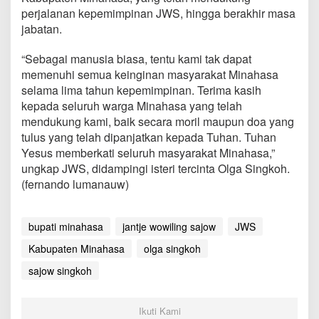
k
perjalanan kepemimpinan JWS, hingga berakhir masa
o
jabatan.
h
S
a
“Sebagai manusia biasa, tentu kami tak dapat
m
memenuhi semua keinginan masyarakat Minahasa
p
selama lima tahun kepemimpinan. Terima kasih
a
kepada seluruh warga Minahasa yang telah
i
mendukung kami, baik secara moril maupun doa yang
k
a
tulus yang telah dipanjatkan kepada Tuhan. Tuhan
n
Yesus memberkati seluruh masyarakat Minahasa,”
T
ungkap JWS, didampingi isteri tercinta Olga Singkoh.
e
(fernando lumanauw)
r
i
m
a
bupati minahasa
jantje wowiling sajow
JWS
K
Kabupaten Minahasa
olga singkoh
a
s
sajow singkoh
i
h
K
Ikuti Kami
e