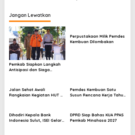
Indonesia ke-85
Jangan Lewatkan
Perpustakaan Milik Pemdes
Kembuan Dilombakan
Pemkab Siapkan Langkah
Antisipasi dan Siaga
Dampak El Nino di
Minahasa
Jalan Sehat Awali
Pemdes Kembuan Satu
Rangkaian Kegiatan HUT RI
Susun Rencana Kerja Tahun
ke-81 di Minahasa
2027
Dihadiri Kepala Bank
DPRD Siap Bahas KUA PPAS
Indonesia Sulut, ISEI Gelar
Pemkab Minahasa 2027
Penyuluhan Ekonomi di
Minahasa