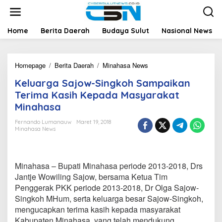
L
e
w
a
Home
Berita Daerah
Budaya Sulut
Nasional News
t
i
k
Homepage
/
Berita Daerah
/
Minahasa News
K
e
e
k
Keluarga Sajow-Singkoh Sampaikan
l
o
u
n
Terima Kasih Kepada Masyarakat
a
t
Minahasa
r
e
g
n
Fernando Lumanauw
Maret 19, 2018
a
Minahasa News
S
a
j
o
Minahasa – Bupati Minahasa periode 2013-2018, Drs
w
Jantje Wowiling Sajow, bersama Ketua Tim
-
Penggerak PKK periode 2013-2018, Dr Olga Sajow-
S
Singkoh MHum, serta keluarga besar Sajow-Singkoh,
i
n
mengucapkan terima kasih kepada masyarakat
g
Kabupaten Minahasa, yang telah mendukung