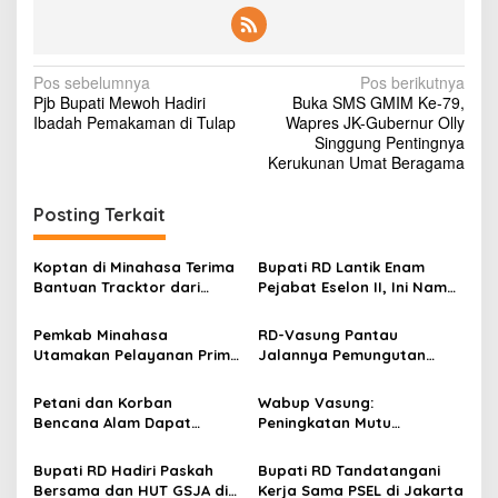
p
a
d
a
N
Pos sebelumnya
Pos berikutnya
M
Pjb Bupati Mewoh Hadiri
Buka SMS GMIM Ke-79,
a
a
Ibadah Pemakaman di Tulap
Wapres JK-Gubernur Olly
s
v
Singgung Pentingnya
y
Kerukunan Umat Beragama
a
i
r
g
a
Posting Terkait
k
a
a
s
Koptan di Minahasa Terima
Bupati RD Lantik Enam
t
Bantuan Tracktor dari
Pejabat Eselon II, Ini Nama-
M
i
Gubernur, Dukung
nama Mereka
i
p
Ketahanan Pangan
n
Pemkab Minahasa
RD-Vasung Pantau
a
Utamakan Pelayanan Prima
Jalannya Pemungutan
o
h
Kepada Masyarakat
Suara Pilhut Serentak di
s
a
Minahasa
Petani dan Korban
Wabup Vasung:
s
Bencana Alam Dapat
Peningkatan Mutu
a
Bantuan dari Pemkab
Pendidikan Jadi Prioritas
Minahasa
Bupati RD Hadiri Paskah
Bupati RD Tandatangani
Bersama dan HUT GSJA di
Kerja Sama PSEL di Jakarta