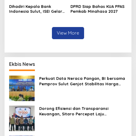
Dihadiri Kepala Bank
DPRD Siap Bahas KUA PPAS
Indonesia Sulut, ISEI Gelar
Pemkab Minahasa 2027
Penyuluhan Ekonomi di
Minahasa
View More
Ekbis News
Perkuat Data Neraca Pangan, BI bersama
Pemprov Sulut Genjot Stabilitas Harga
dan Kendalikan Inflasi
Dorong Efisiensi dan Transparansi
Keuangan, Sitaro Percepat Laju
Digitalisasi Transaksi Bersama BI Sulut