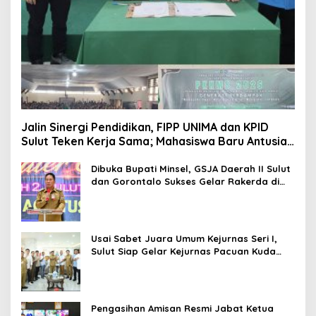
Jalin Sinergi Pendidikan, FIPP UNIMA dan KPID
Sulut Teken Kerja Sama; Mahasiswa Baru Antusias
Serap Materi Literasi Penyiaran
Dibuka Bupati Minsel, GSJA Daerah II Sulut
dan Gorontalo Sukses Gelar Rakerda di
Amurang
Usai Sabet Juara Umum Kejurnas Seri I,
Sulut Siap Gelar Kejurnas Pacuan Kuda
Seri II Piala Presiden di Tompaso
Pengasihan Amisan Resmi Jabat Ketua