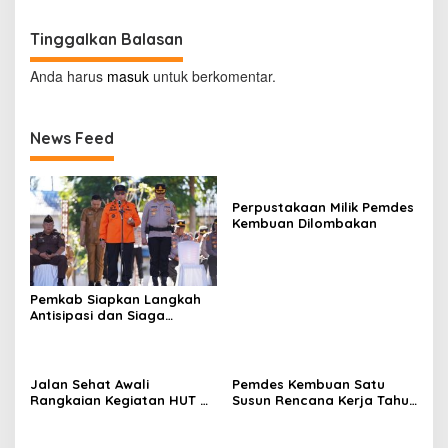
Tinggalkan Balasan
Anda harus
masuk
untuk berkomentar.
News Feed
Perpustakaan Milik Pemdes
Kembuan Dilombakan
Pemkab Siapkan Langkah
Antisipasi dan Siaga
Dampak El Nino di
Minahasa
Jalan Sehat Awali
Pemdes Kembuan Satu
Rangkaian Kegiatan HUT RI
Susun Rencana Kerja Tahun
ke-81 di Minahasa
2027