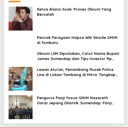
Ketua Aliansi Suak: Proses Oknum Yang
Bersalah
Pencak Perayaan Hapsa WKI Sinode GMIM
di Tombatu
Oknum LSM Dipolisikan, Catut Nama Bupati
James Sumendap dan Tipu Investor Rp
200 Juta
Lawan Aturan, Penambang Rusak Police
Line di Lokasi Tambang di Mitra: Tangkap
Mereka!!
Pengurus Panji Yosua GMIM Nazareth
Oarai Jepang Dilantik. Sumendap: Panji
Yosua harus Menjaga Dan Melindungi
Jemaat