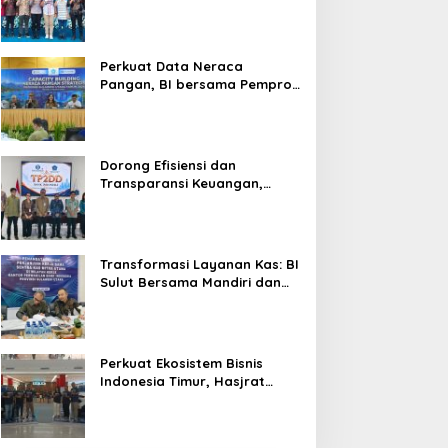
Silaturahmi, Dukung Ekonomi
Lokal & Tawarkan Beragam
Promo Khusus
Perkuat Data Neraca
Pangan, BI bersama Pemprov
Sulut Genjot Stabilitas Harga
dan Kendalikan Inflasi
Dorong Efisiensi dan
Transparansi Keuangan,
Sitaro Percepat Laju
Digitalisasi Transaksi
Bersama BI Sulut
Transformasi Layanan Kas: BI
Sulut Bersama Mandiri dan
SulutGo Luncurkan Sentra
Kas Mitra Utama, Jangkau
Wilayah Kepulauan
Perkuat Ekosistem Bisnis
Indonesia Timur, Hasjrat
Toyota Luncurkan New Hilux
Generasi ke-9 di Manado