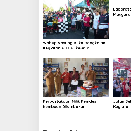
a
Laborato
s
Masyara
Beropera
i
p
o
Wabup Vasung Buka Rangkaian
s
Kegiatan HUT RI ke-81 di
Kecamatan Tompaso Raya
Perpustakaan Milik Pemdes
Jalan Se
Kembuan Dilombakan
Kegiatan 
Minahas