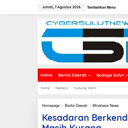
L
Tambahkan Menu
e
Jumat, 7 Agustus 2026
w
a
t
i
k
e
k
o
n
t
e
n
Home
Berita Daerah
Budaya Sulut
Home
Redaksi
Hubungi Kami
Homepage
/
Berita Daerah
/
Minahasa News
K
e
Kesadaran Berkend
s
a
Masih Kurang
d