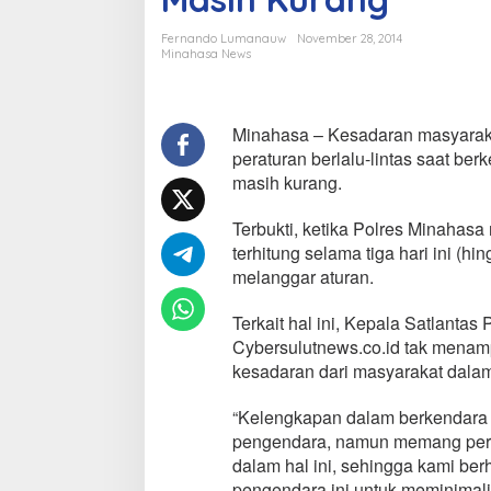
a
r
Fernando Lumanauw
November 28, 2014
a
Minahasa News
n
B
e
r
Minahasa – Kesadaran masyaraka
k
peraturan berlalu-lintas saat ber
e
masih kurang.
n
d
Terbukti, ketika Polres Minahas
a
r
terhitung selama tiga hari ini (h
a
melanggar aturan.
M
a
Terkait hal ini, Kepala Satlanta
s
Cybersulutnews.co.id tak menam
y
a
kesadaran dari masyarakat dala
r
a
“Kelengkapan dalam berkendara 
k
pengendara, namun memang perlu
a
dalam hal ini, sehingga kami be
t
M
pengendara ini untuk meminimalisi