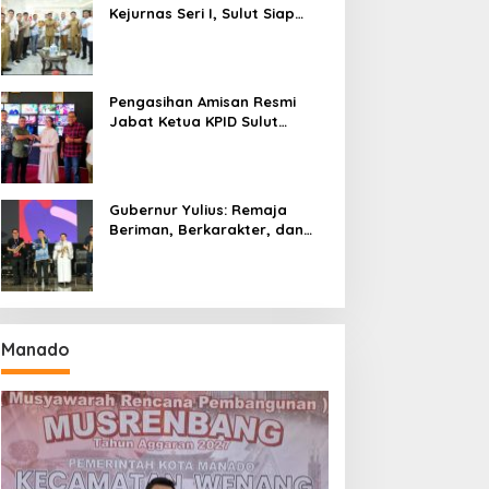
Kejurnas Seri I, Sulut Siap
Gelar Kejurnas Pacuan Kuda
Seri II Piala Presiden di
Tompaso
Pengasihan Amisan Resmi
Jabat Ketua KPID Sulut
Gantikan Truly Kerap
Gubernur Yulius: Remaja
Beriman, Berkarakter, dan
Berkarya Adalah Kekuatan
Sulawesi Utara
Manado