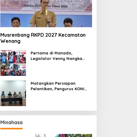
Musrenbang RKPD 2027 Kecamatan
Wenang
Pertama di Manado,
Legislator Venny Nangka
Ramaikan Figura Kampung
Titiwungen Utara
Matangkan Persiapan
Pelantikan, Pengurus KONI
Manado Gelar Rapat
Perdana
Minahasa