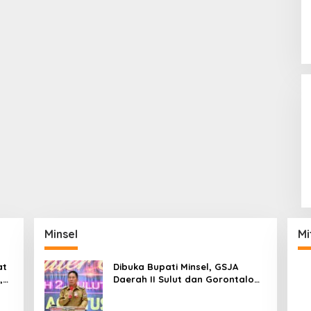
Minsel
Mi
at
Dibuka Bupati Minsel, GSJA
,
Daerah II Sulut dan Gorontalo
dam
Sukses Gelar Rakerda di
Amurang