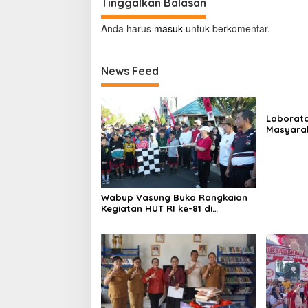
Tinggalkan Balasan
Anda harus
masuk
untuk berkomentar.
News Feed
Laborato
Masyara
Beropera
Wabup Vasung Buka Rangkaian
Kegiatan HUT RI ke-81 di
Kecamatan Tompaso Raya