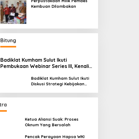
Perpustakaan Milik Pemdes
Kembuan Dilombakan
Bitung
Badiklat Kumham Sulut Ikuti
Pembukaan Webinar Series III, Kenali
Potensimu Maksimalkan Performamu
Badiklat Kumham Sulut Ikuti
Diskusi Strategi Kebijakan
Permenkumham No 15 Tahun
2020
tra
Ketua Aliansi Suak: Proses
Oknum Yang Bersalah
Pencak Perayaan Hapsa WKI