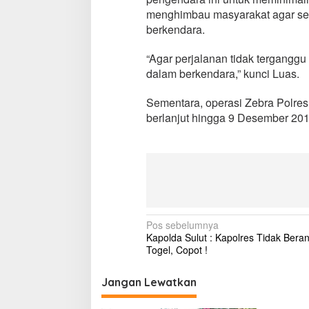
i
menghimbau masyarakat agar se
n
berkendara.
a
h
“Agar perjalanan tidak tergangg
a
s
dalam berkendara,” kunci Luas.
a
M
Sementara, operasi Zebra Polres
a
berlanjut hingga 9 Desember 20
s
i
h
K
u
r
a
n
g
N
Pos sebelumnya
Kapolda Sulut : Kapolres Tidak Beran
a
Togel, Copot !
v
i
Jangan Lewatkan
g