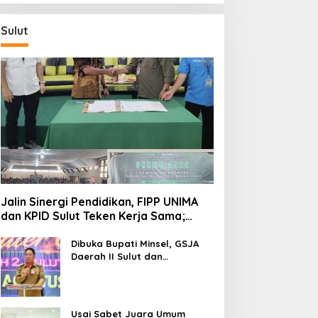
Sulut
Jalin Sinergi Pendidikan, FIPP UNIMA
dan KPID Sulut Teken Kerja Sama;
Mahasiswa Baru Antusias Serap Materi
Literasi Penyiaran
Dibuka Bupati Minsel, GSJA
Daerah II Sulut dan
Gorontalo Sukses Gelar
Rakerda di Amurang
Usai Sabet Juara Umum