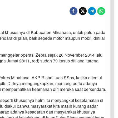
t khususnya di Kabupaten Minahasa, untuk patuh pada
kendara di jalan, baik sepede motor maupun mobil, dinilai
a menggelar operasi Zebra sejak 26 November 2014 lalu,
ingga Jumat 28/11, red) sudah 79 kasus ditilang karena
s Polres Minahasa, AKP Risno Luas SSos, ketika ditemui
pik. Dirinya mengungkapkan, memang perlu adanya
m memperhatikan keamanan diri mereka saat berkendara.
seperti khususnya helm itu menyangkut keselamatan si
 diakui bahwa masyarakat kita masih kurang sadar
rharap adanya kesadaran dari masyarakat khusunya
r tingkat kecelakaan di jalan,” ujar Risno sembari terus