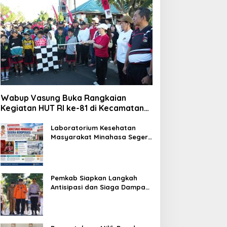
Wabup Vasung Buka Rangkaian
Kegiatan HUT RI ke-81 di Kecamatan
Tompaso Raya
Laboratorium Kesehatan
Masyarakat Minahasa Segera
Beroperasi, Ini Kegunaannya
Pemkab Siapkan Langkah
Antisipasi dan Siaga Dampak
El Nino di Minahasa