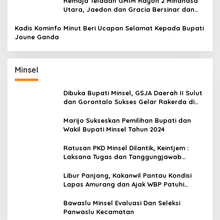
Remaja Teladan GMIM Rayon 2 Minahasa
Utara, Jaedon dan Gracia Bersinar dan
Raih Gelar Bergengsi
Kadis Kominfo Minut Beri Ucapan Selamat Kepada Bupati
Joune Ganda
Minsel
Dibuka Bupati Minsel, GSJA Daerah II Sulut
dan Gorontalo Sukses Gelar Rakerda di
Amurang
Marijo Sukseskan Pemilihan Bupati dan
Wakil Bupati Minsel Tahun 2024
Ratusan PKD Minsel Dilantik, Keintjem :
Laksana Tugas dan Tanggungjawab
Dengan Baik
Libur Panjang, Kakanwil Pantau Kondisi
Lapas Amurang dan Ajak WBP Patuhi
Aturan Yang Berlaku
Bawaslu Minsel Evaluasi Dan Seleksi
Panwaslu Kecamatan