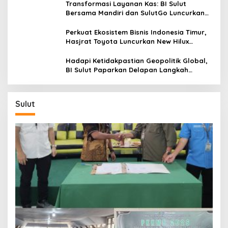
Transformasi Layanan Kas: BI Sulut
Bersama Mandiri dan SulutGo Luncurkan
Sentra Kas Mitra Utama, Jangkau Wilayah
Kepulauan
Perkuat Ekosistem Bisnis Indonesia Timur,
Hasjrat Toyota Luncurkan New Hilux
Generasi ke-9 di Manado
Hadapi Ketidakpastian Geopolitik Global,
BI Sulut Paparkan Delapan Langkah
Strategis Perkuat Rupiah dan Stabilitas
Ekonomi
Sulut