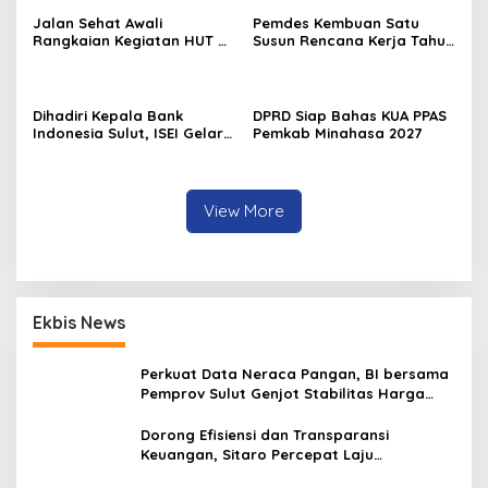
I
Jalan Sehat Awali
Pemdes Kembuan Satu
n
Rangkaian Kegiatan HUT RI
Susun Rencana Kerja Tahun
d
ke-81 di Minahasa
2027
o
n
e
Dihadiri Kepala Bank
DPRD Siap Bahas KUA PPAS
s
Indonesia Sulut, ISEI Gelar
Pemkab Minahasa 2027
i
Penyuluhan Ekonomi di
Minahasa
a
k
e
View More
-
7
3
Ekbis News
Perkuat Data Neraca Pangan, BI bersama
Pemprov Sulut Genjot Stabilitas Harga
dan Kendalikan Inflasi
Dorong Efisiensi dan Transparansi
Keuangan, Sitaro Percepat Laju
Digitalisasi Transaksi Bersama BI Sulut