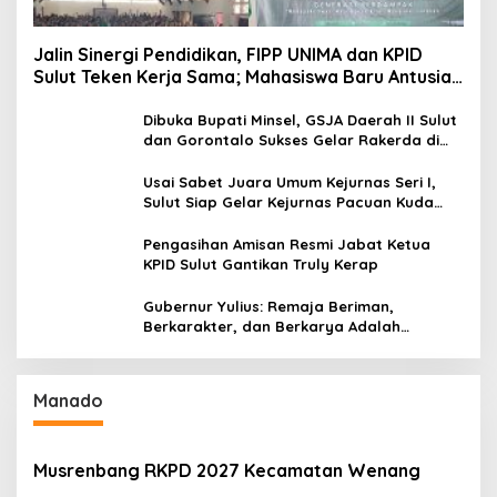
Jalin Sinergi Pendidikan, FIPP UNIMA dan KPID
Sulut Teken Kerja Sama; Mahasiswa Baru Antusias
Serap Materi Literasi Penyiaran
Dibuka Bupati Minsel, GSJA Daerah II Sulut
dan Gorontalo Sukses Gelar Rakerda di
Amurang
Usai Sabet Juara Umum Kejurnas Seri I,
Sulut Siap Gelar Kejurnas Pacuan Kuda
Seri II Piala Presiden di Tompaso
Pengasihan Amisan Resmi Jabat Ketua
KPID Sulut Gantikan Truly Kerap
Gubernur Yulius: Remaja Beriman,
Berkarakter, dan Berkarya Adalah
Kekuatan Sulawesi Utara
Manado
Musrenbang RKPD 2027 Kecamatan Wenang