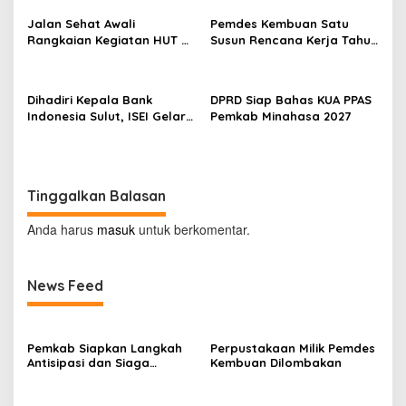
g
s
Jalan Sehat Awali
Pemdes Kembuan Satu
u
Rangkaian Kegiatan HUT RI
Susun Rencana Kerja Tahun
c
ke-81 di Minahasa
2027
a
p
k
Dihadiri Kepala Bank
DPRD Siap Bahas KUA PPAS
a
Indonesia Sulut, ISEI Gelar
Pemkab Minahasa 2027
n
Penyuluhan Ekonomi di
D
Minahasa
i
r
g
Tinggalkan Balasan
a
h
Anda harus
masuk
untuk berkomentar.
a
y
u
News Feed
R
e
p
u
Pemkab Siapkan Langkah
Perpustakaan Milik Pemdes
b
Antisipasi dan Siaga
Kembuan Dilombakan
l
Dampak El Nino di
i
Minahasa
k