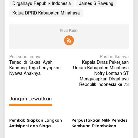
M
Dirgahayu Republik Indonesia
James S Rawung
i
Ketua DPRD Kabupaten Minahasa
n
a
h
Ikuti Kami
a
s
a
J
a
N
Pos sebelumnya
Pos berikutnya
m
Terjadi di Kakas, Ayah
Kepala Dinas Pekerjaan
e
a
Kandung Tega Lenyapkan
Umum Kabupaten Minahasa
s
v
Nyawa Anaknya
Nofry Lontaan ST
S
Mengucapkan Dirgahayu
R
i
Repoblik Indonesia ke-73
a
g
w
u
Jangan Lewatkan
a
n
s
g
S
i
H
Pemkab Siapkan Langkah
Perpustakaan Milik Pemdes
M
p
Antisipasi dan Siaga
Kembuan Dilombakan
e
Dampak El Nino di
o
n
Minahasa