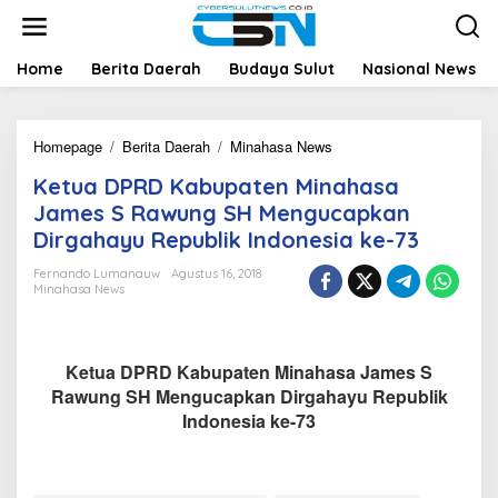
L
e
w
a
Home
Berita Daerah
Budaya Sulut
Nasional News
t
i
k
Homepage
/
Berita Daerah
/
Minahasa News
K
e
e
k
Ketua DPRD Kabupaten Minahasa
t
o
u
n
James S Rawung SH Mengucapkan
a
t
Dirgahayu Republik Indonesia ke-73
D
e
P
n
Fernando Lumanauw
Agustus 16, 2018
R
Minahasa News
D
K
a
b
Ketua DPRD Kabupaten Minahasa James S
u
Rawung SH Mengucapkan Dirgahayu Republik
p
Indonesia ke-73
a
t
e
n