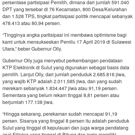
persentase partisipasi Pemilih, dimana dari jumlah 591.040
DPT yang tersebar di 76 Kecamatan, 800 Desa/Kelurahan
dan 1.528 TPS, tingkat partisipasi politik mencapai sebanyak
478.413 atau 80,94 persen.
“Tingginya angka partisipasi ini membawa optimisme bagi
kami untuk mensukseskan Pemilu 17 April 2019 di Sulawesi
Utara,” beber Gubernur Olly.
Gubernur Olly juga menyebut perkembangan pendataan
KTP Elektronik di Sulut yang digunakan sebagai basis data
pemilih. Lanjut Olly, dari jumlah penduduk 2.685.816 jiwa,
yang wajib KTP adalah 2.011.585 jiwa, dan yang sudah
merekam sebanyak 1.834.447 jiwa atau 91,19 persen.
Sementara yang belum rekam tinggal 8,81 persen atau
berjumlah 177.138 jiwa.
“Hingga sekarang, perekaman sudah mencapai 91,19
persen. Sisanya yang tinggal 8 persen itu adalah penduduk
Sulut yang tinggal di kepulauan dan juga warga pendatang
asal Filipina yang tinggal di Bitung dan ingin memiliki