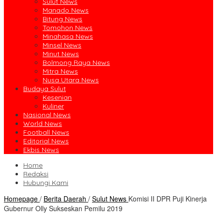
Sulut News
Manado News
Bitung News
Tomohon News
Minahasa News
Minsel News
Minut News
Bolmong Raya News
Mitra News
Nusa Utara News
Budaya Sulut
Kesenian
Kuliner
Nasional News
World News
Football News
Editorial News
Ekbis News
Home
Redaksi
Hubungi Kami
Homepage
/
Berita Daerah
/
Sulut News
Komisi II DPR Puji Kinerja
Gubernur Olly Sukseskan Pemilu 2019