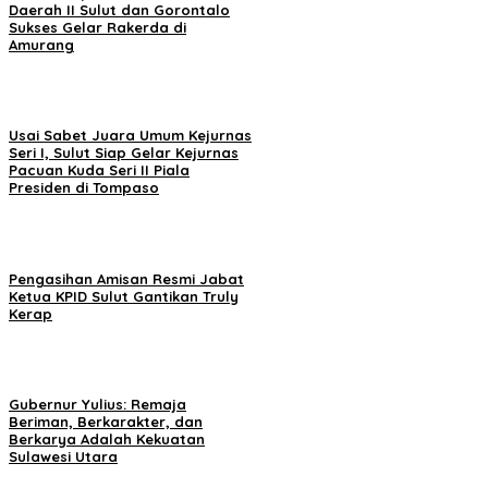
Daerah II Sulut dan Gorontalo
Sukses Gelar Rakerda di
Amurang
Usai Sabet Juara Umum Kejurnas
Seri I, Sulut Siap Gelar Kejurnas
Pacuan Kuda Seri II Piala
Presiden di Tompaso
Pengasihan Amisan Resmi Jabat
Ketua KPID Sulut Gantikan Truly
Kerap
Gubernur Yulius: Remaja
Beriman, Berkarakter, dan
Berkarya Adalah Kekuatan
Sulawesi Utara