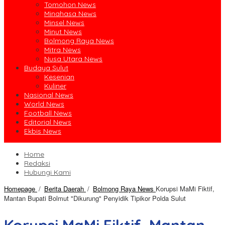
Tomohon News
Minahasa News
Minsel News
Minut News
Bolmong Raya News
Mitra News
Nusa Utara News
Budaya Sulut
Kesenian
Kuliner
Nasional News
World News
Football News
Editorial News
Ekbis News
Home
Redaksi
Hubungi Kami
Homepage
/
Berita Daerah
/
Bolmong Raya News
Korupsi MaMi Fiktif,
Mantan Bupati Bolmut "Dikurung" Penyidik Tipikor Polda Sulut