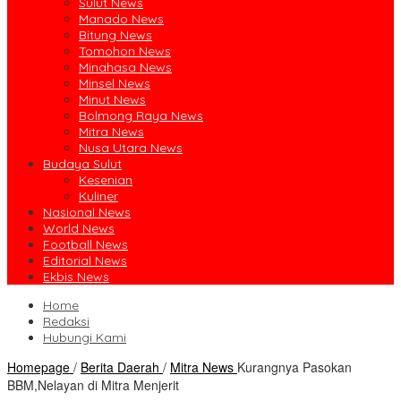
Sulut News
Manado News
Bitung News
Tomohon News
Minahasa News
Minsel News
Minut News
Bolmong Raya News
Mitra News
Nusa Utara News
Budaya Sulut
Kesenian
Kuliner
Nasional News
World News
Football News
Editorial News
Ekbis News
Home
Redaksi
Hubungi Kami
Homepage
/
Berita Daerah
/
Mitra News
Kurangnya Pasokan
BBM,Nelayan di Mitra Menjerit