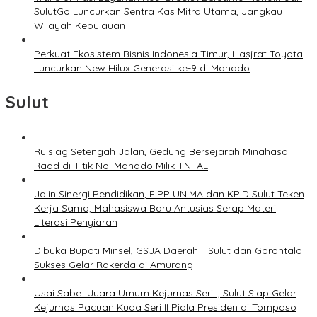
SulutGo Luncurkan Sentra Kas Mitra Utama, Jangkau
Wilayah Kepulauan
Perkuat Ekosistem Bisnis Indonesia Timur, Hasjrat Toyota
Luncurkan New Hilux Generasi ke-9 di Manado
Sulut
Ruislag Setengah Jalan, Gedung Bersejarah Minahasa
Raad di Titik Nol Manado Milik TNI-AL
Jalin Sinergi Pendidikan, FIPP UNIMA dan KPID Sulut Teken
Kerja Sama; Mahasiswa Baru Antusias Serap Materi
Literasi Penyiaran
Dibuka Bupati Minsel, GSJA Daerah II Sulut dan Gorontalo
Sukses Gelar Rakerda di Amurang
Usai Sabet Juara Umum Kejurnas Seri I, Sulut Siap Gelar
Kejurnas Pacuan Kuda Seri II Piala Presiden di Tompaso