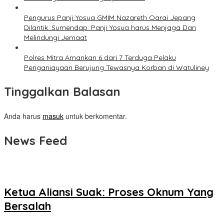
Pengurus Panji Yosua GMIM Nazareth Oarai Jepang
Dilantik. Sumendap: Panji Yosua harus Menjaga Dan
Melindungi Jemaat
Polres Mitra Amankan 6 dari 7 Terduga Pelaku
Penganiayaan Berujung Tewasnya Korban di Watuliney
Tinggalkan Balasan
Anda harus
masuk
untuk berkomentar.
News Feed
Ketua Aliansi Suak: Proses Oknum Yang
Bersalah