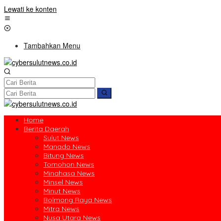
Lewati ke konten
Tambahkan Menu
Home
Berita Daerah
Sulut News
Manado News
Bitung News
Tomohon News
Minahasa News
Minsel News
Minut News
Bolmong Raya News
Mitra News
Nusa Utara News