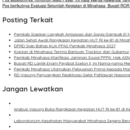
Pos berikutnya
Evaluasi Sejumlah Kegiatan di Minahasa, Bupati R
Posting Terkait
Pemkab Siapkan Langkah Antisipasi dan Siaga Dampak El N
Jalan Sehat Awali Rangkaian Kegiatan HUT RI ke-81 di Mina
DPRD Siap Bahas KUA PPAS Pemkab Minahasa 2027
Koptan di Minahasa Terima Bantuan Tracktor dari Gubernu
Pemkab Minahasa Klarifikasi Jaminan Sosial PPPK: Hak ASN
Bupati RD Lantik Enam Pejabat Eselon II, Ini Nama-nama Me
Pemkab Minahasa Utamakan Pelayanan Prima Kepada Ma
RD-Vasung Perjuangkan Reaktivasi Gelar Pahlawan Nasiona
Jangan Lewatkan
Wabup Vasung Buka Rangkaian Kegiatan HUT RI ke-81 di
Laboratorium Kesehatan Masyarakat Minahasa Segera Bero