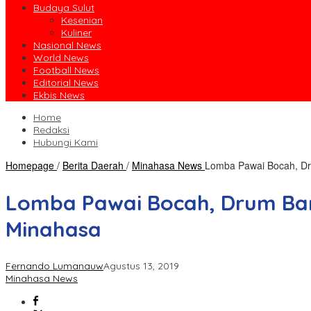
Budaya Sulut
Kesenian
Kuliner
Nasional News
World News
Football News
Editorial News
Ekbis News
Home
Redaksi
Hubungi Kami
Homepage
/
Berita Daerah
/
Minahasa News
Lomba Pawai Bocah, Dr
Lomba Pawai Bocah, Drum Ban
Minahasa
Fernando Lumanauw
Agustus 13, 2019
Minahasa News