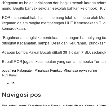
“Kegiatan ini boleh terlaksana dan begitu meriah karena ad
murid. Begitu banyak sekolah-sekolah bahkan kelompok TK yang
ROR menambahkab, hal ini memang telah dihimbau oleh Mente
kegiatan dalam rangka memperingati HUT Kemerdekaan RI de
kemerdekaan.
“Bagaimana mengisi kemerdekaan ini dengan hal-hal yang baik 
ditingkat Kecamatan, sampai Desa dan Kelurahan,” pungkasn
Adapun Lomba Pawai Bocah diikuti 39 TK dan 7 SD, sedangkan
Bupati ROR juga di kesempatan yang sama membuka Turnamen
bupati ror
Kabupaten Minahasa
Pemkab Minahasa
royke roring
Ikuti Kami
Navigasi pos
Pos sebelumnya
Tomohon Maju Pesat, Ini Kata Warga Kawanua Yang