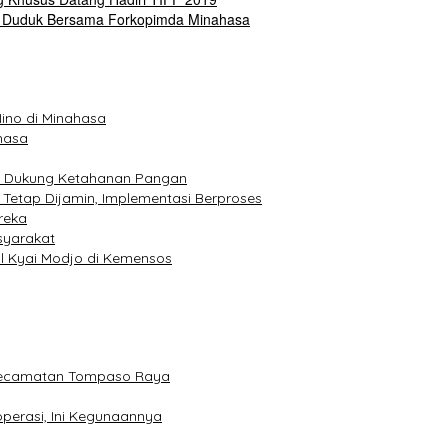
OR Duduk Bersama Forkopimda Minahasa
ino di Minahasa
hasa
r, Dukung Ketahanan Pangan
 Tetap Dijamin, Implementasi Berproses
reka
syarakat
l Kyai Modjo di Kemensos
 Kecamatan Tompaso Raya
perasi, Ini Kegunaannya