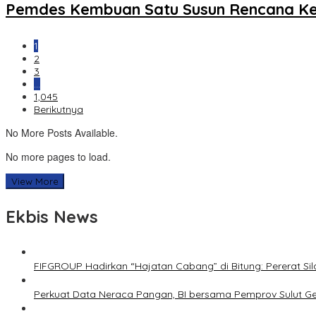
Pemdes Kembuan Satu Susun Rencana Ke
1
2
3
…
1,045
Berikutnya
No More Posts Available.
No more pages to load.
View More
Ekbis News
FIFGROUP Hadirkan “Hajatan Cabang” di Bitung: Pererat S
Perkuat Data Neraca Pangan, BI bersama Pemprov Sulut Genj