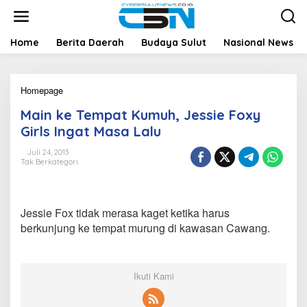
L
e
w
a
Home
Berita Daerah
Budaya Sulut
Nasional News
t
i
k
Homepage
M
e
a
k
Main ke Tempat Kumuh, Jessie Foxy
i
o
n
n
Girls Ingat Masa Lalu
k
t
e
e
Juli 24, 2013
Tak Berkategori
T
n
e
m
p
Jessie Fox tidak merasa kaget ketika harus
a
t
berkunjung ke tempat murung di kawasan Cawang.
K
u
m
u
Ikuti Kami
h
,