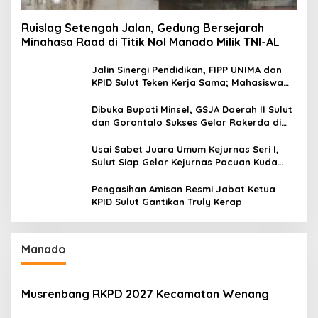
Ruislag Setengah Jalan, Gedung Bersejarah
Minahasa Raad di Titik Nol Manado Milik TNI-AL
Jalin Sinergi Pendidikan, FIPP UNIMA dan
KPID Sulut Teken Kerja Sama; Mahasiswa
Baru Antusias Serap Materi Literasi
Penyiaran
Dibuka Bupati Minsel, GSJA Daerah II Sulut
dan Gorontalo Sukses Gelar Rakerda di
Amurang
Usai Sabet Juara Umum Kejurnas Seri I,
Sulut Siap Gelar Kejurnas Pacuan Kuda
Seri II Piala Presiden di Tompaso
Pengasihan Amisan Resmi Jabat Ketua
KPID Sulut Gantikan Truly Kerap
Manado
Musrenbang RKPD 2027 Kecamatan Wenang