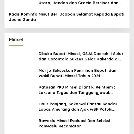
Utara, Jaedon dan Gracia Bersinar dan
Raih Gelar Bergengsi
Kadis Kominfo Minut Beri Ucapan Selamat Kepada Bupati
Joune Ganda
Minsel
Dibuka Bupati Minsel, GSJA Daerah II Sulut
dan Gorontalo Sukses Gelar Rakerda di
Amurang
Marijo Sukseskan Pemilihan Bupati dan
Wakil Bupati Minsel Tahun 2024
Ratusan PKD Minsel Dilantik, Keintjem :
Laksana Tugas dan Tanggungjawab
Dengan Baik
Libur Panjang, Kakanwil Pantau Kondisi
Lapas Amurang dan Ajak WBP Patuhi
Aturan Yang Berlaku
Bawaslu Minsel Evaluasi Dan Seleksi
Panwaslu Kecamatan