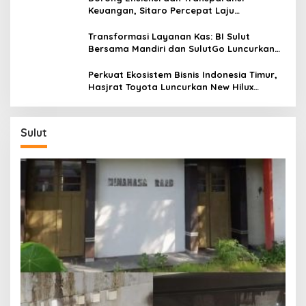
a
Keuangan, Sitaro Percepat Laju
l
Digitalisasi Transaksi Bersama BI Sulut
u
Transformasi Layanan Kas: BI Sulut
Bersama Mandiri dan SulutGo Luncurkan
Sentra Kas Mitra Utama, Jangkau Wilayah
Kepulauan
Perkuat Ekosistem Bisnis Indonesia Timur,
Hasjrat Toyota Luncurkan New Hilux
Generasi ke-9 di Manado
Sulut