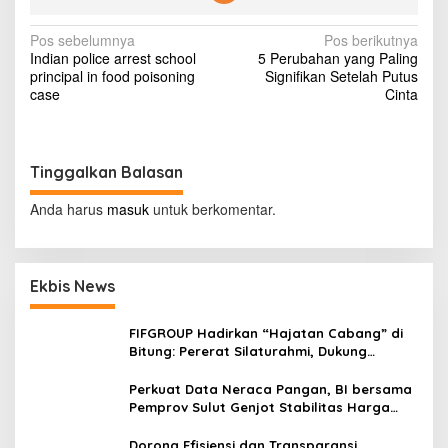
J
e
N
Pos sebelumnya
Pos berikutnya
s
Indian police arrest school
5 Perubahan yang Paling
s
a
principal in food poisoning
Signifikan Setelah Putus
i
v
case
Cinta
e
F
i
o
g
x
y
Tinggalkan Balasan
a
G
s
i
Anda harus
masuk
untuk berkomentar.
r
i
l
s
p
I
Ekbis News
o
n
g
s
a
FIFGROUP Hadirkan “Hajatan Cabang” di
t
Bitung: Pererat Silaturahmi, Dukung
M
Ekonomi Lokal & Tawarkan Beragam
a
Promo Khusus
Perkuat Data Neraca Pangan, BI bersama
s
Pemprov Sulut Genjot Stabilitas Harga
a
dan Kendalikan Inflasi
L
Dorong Efisiensi dan Transparansi