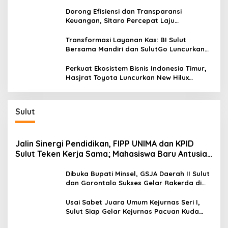
dan Kendalikan Inflasi
Dorong Efisiensi dan Transparansi
Keuangan, Sitaro Percepat Laju
Digitalisasi Transaksi Bersama BI Sulut
Transformasi Layanan Kas: BI Sulut
Bersama Mandiri dan SulutGo Luncurkan
Sentra Kas Mitra Utama, Jangkau Wilayah
Kepulauan
Perkuat Ekosistem Bisnis Indonesia Timur,
Hasjrat Toyota Luncurkan New Hilux
Generasi ke-9 di Manado
Sulut
Jalin Sinergi Pendidikan, FIPP UNIMA dan KPID
Sulut Teken Kerja Sama; Mahasiswa Baru Antusias
Serap Materi Literasi Penyiaran
Dibuka Bupati Minsel, GSJA Daerah II Sulut
dan Gorontalo Sukses Gelar Rakerda di
Amurang
Usai Sabet Juara Umum Kejurnas Seri I,
Sulut Siap Gelar Kejurnas Pacuan Kuda
Seri II Piala Presiden di Tompaso