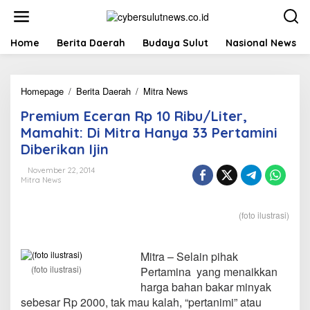
L
e
w
a
Home
Berita Daerah
Budaya Sulut
Nasional News
t
i
k
Homepage
/
Berita Daerah
/
Mitra News
P
e
r
k
Premium Eceran Rp 10 Ribu/Liter,
e
o
m
n
Mamahit: Di Mitra Hanya 33 Pertamini
i
t
Diberikan Ijin
u
e
m
n
November 22, 2014
E
Mitra News
c
e
r
(foto ilustrasi)
a
n
R
Mitra – Selain pihak
p
(foto ilustrasi)
Pertamina yang menaikkan
1
harga bahan bakar minyak
0
sebesar Rp 2000, tak mau kalah, “pertanimi” atau
R