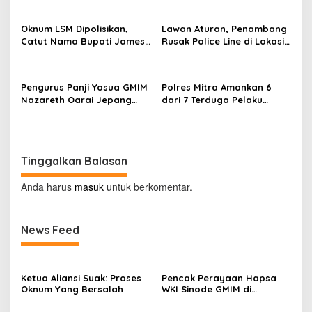
o
I
s
j
Oknum LSM Dipolisikan,
Lawan Aturan, Penambang
i
Catut Nama Bupati James
Rusak Police Line di Lokasi
n
Sumendap dan Tipu
Tambang di Mitra: Tangkap
Investor Rp 200 Juta
Mereka!!
Pengurus Panji Yosua GMIM
Polres Mitra Amankan 6
Nazareth Oarai Jepang
dari 7 Terduga Pelaku
Dilantik. Sumendap: Panji
Penganiayaan Berujung
Yosua harus Menjaga Dan
Tewasnya Korban di
Melindungi Jemaat
Watuliney
Tinggalkan Balasan
Anda harus
masuk
untuk berkomentar.
News Feed
Ketua Aliansi Suak: Proses
Pencak Perayaan Hapsa
Oknum Yang Bersalah
WKI Sinode GMIM di
Tombatu