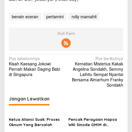
H
a
n
bensin eceran
pertamini
rolly mamahit
y
a
3
Ikuti Kami
3
P
e
r
t
N
Pos sebelumnya
Pos berikutnya
a
Kisah Kaesang Jokowi
Kematian Misterius Kakak
a
m
Pernah Makan Daging Babi
Angelina Sondakh, Semmy
i
v
di Singapura
Laihitu Sempat Nyantai
n
Bersama Almarhum Franky
i
i
Sondakh
D
g
i
b
Jangan Lewatkan
a
e
s
r
i
i
k
Ketua Aliansi Suak: Proses
Pencak Perayaan Hapsa
p
a
Oknum Yang Bersalah
WKI Sinode GMIM di
n
Tombatu