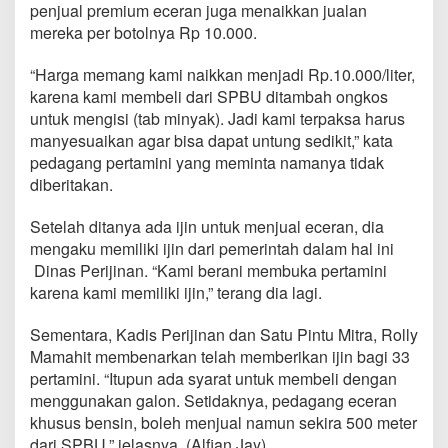
i
penjual premium eceran juga menaikkan jualan
b
mereka per botolnya Rp 10.000.
u
/
“Harga memang kami naikkan menjadi Rp.10.000/liter,
L
karena kami membeli dari SPBU ditambah ongkos
i
t
untuk mengisi (tab minyak). Jadi kami terpaksa harus
e
manyesuaikan agar bisa dapat untung sedikit,” kata
r
pedagang pertamini yang meminta namanya tidak
,
diberitakan.
M
a
m
Setelah ditanya ada ijin untuk menjual eceran, dia
a
mengaku memiliki ijin dari pemerintah dalam hal ini
h
Dinas Perijinan. “Kami berani membuka pertamini
i
karena kami memiliki ijin,” terang dia lagi.
t
:
D
Sementara, Kadis Perijinan dan Satu Pintu Mitra, Rolly
i
Mamahit membenarkan telah memberikan ijin bagi 33
M
pertamini. “Itupun ada syarat untuk membeli dengan
i
menggunakan galon. Setidaknya, pedagang eceran
t
khusus bensin, boleh menjual namun sekira 500 meter
r
a
dari SPBU,” jelasnya. (Alfian Jay)