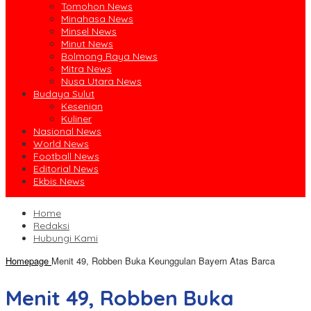
Tomohon News
Minahasa News
Minsel News
Minut News
Bolmong Raya News
Mitra News
Nusa Utara News
Budaya Sulut
Kesenian
Kuliner
Nasional News
World News
Football News
Editorial News
Ekbis News
Home
Redaksi
Hubungi Kami
Homepage
Menit 49, Robben Buka Keunggulan Bayern Atas Barca
Menit 49, Robben Buka