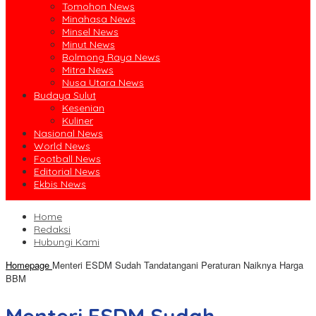
Tomohon News
Minahasa News
Minsel News
Minut News
Bolmong Raya News
Mitra News
Nusa Utara News
Budaya Sulut
Kesenian
Kuliner
Nasional News
World News
Football News
Editorial News
Ekbis News
Home
Redaksi
Hubungi Kami
Homepage
Menteri ESDM Sudah Tandatangani Peraturan Naiknya Harga
BBM