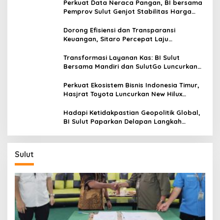
Perkuat Data Neraca Pangan, BI bersama
Pemprov Sulut Genjot Stabilitas Harga
dan Kendalikan Inflasi
Dorong Efisiensi dan Transparansi
Keuangan, Sitaro Percepat Laju
Digitalisasi Transaksi Bersama BI Sulut
Transformasi Layanan Kas: BI Sulut
Bersama Mandiri dan SulutGo Luncurkan
Sentra Kas Mitra Utama, Jangkau Wilayah
Kepulauan
Perkuat Ekosistem Bisnis Indonesia Timur,
Hasjrat Toyota Luncurkan New Hilux
Generasi ke-9 di Manado
Hadapi Ketidakpastian Geopolitik Global,
BI Sulut Paparkan Delapan Langkah
Strategis Perkuat Rupiah dan Stabilitas
Ekonomi
Sulut