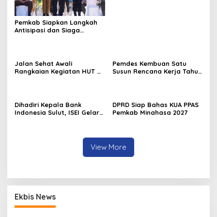
Pemkab Siapkan Langkah
Antisipasi dan Siaga
Dampak El Nino di
Minahasa
Jalan Sehat Awali
Pemdes Kembuan Satu
Rangkaian Kegiatan HUT RI
Susun Rencana Kerja Tahun
ke-81 di Minahasa
2027
Dihadiri Kepala Bank
DPRD Siap Bahas KUA PPAS
Indonesia Sulut, ISEI Gelar
Pemkab Minahasa 2027
Penyuluhan Ekonomi di
Minahasa
View More
Ekbis News