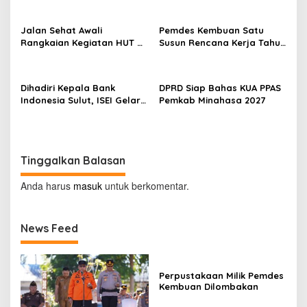
Minahasa
Jalan Sehat Awali
Pemdes Kembuan Satu
Rangkaian Kegiatan HUT RI
Susun Rencana Kerja Tahun
ke-81 di Minahasa
2027
Dihadiri Kepala Bank
DPRD Siap Bahas KUA PPAS
Indonesia Sulut, ISEI Gelar
Pemkab Minahasa 2027
Penyuluhan Ekonomi di
Minahasa
Tinggalkan Balasan
Anda harus
masuk
untuk berkomentar.
News Feed
Perpustakaan Milik Pemdes
Kembuan Dilombakan