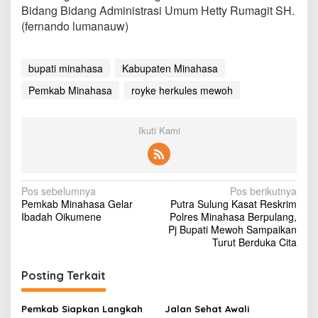
Bidang Bidang Administrasi Umum Hetty Rumagit SH.
(fernando lumanauw)
bupati minahasa
Kabupaten Minahasa
Pemkab Minahasa
royke herkules mewoh
Ikuti Kami
N
Pos sebelumnya
Pos berikutnya
Pemkab Minahasa Gelar
Putra Sulung Kasat Reskrim
a
Ibadah Oikumene
Polres Minahasa Berpulang,
v
Pj Bupati Mewoh Sampaikan
Turut Berduka Cita
i
g
Posting Terkait
a
s
Pemkab Siapkan Langkah
Jalan Sehat Awali