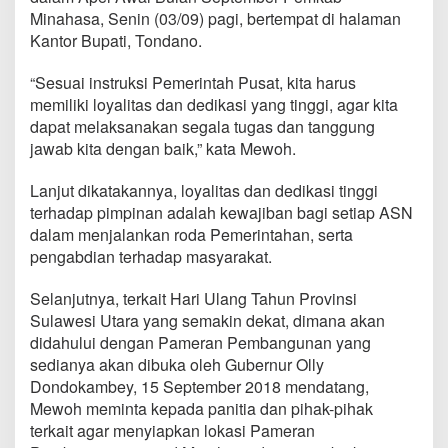
a
Minahasa, Senin (03/09) pagi, bertempat di halaman
h
Kantor Bupati, Tondano.
a
s
a
“Sesuai instruksi Pemerintah Pusat, kita harus
H
memiliki loyalitas dan dedikasi yang tinggi, agar kita
a
dapat melaksanakan segala tugas dan tanggung
r
jawab kita dengan baik,” kata Mewoh.
u
s
M
Lanjut dikatakannya, loyalitas dan dedikasi tinggi
i
terhadap pimpinan adalah kewajiban bagi setiap ASN
l
dalam menjalankan roda Pemerintahan, serta
i
pengabdian terhadap masyarakat.
k
i
L
Selanjutnya, terkait Hari Ulang Tahun Provinsi
o
Sulawesi Utara yang semakin dekat, dimana akan
y
didahului dengan Pameran Pembangunan yang
a
sedianya akan dibuka oleh Gubernur Olly
l
Dondokambey, 15 September 2018 mendatang,
i
t
Mewoh meminta kepada panitia dan pihak-pihak
a
terkait agar menyiapkan lokasi Pameran
s