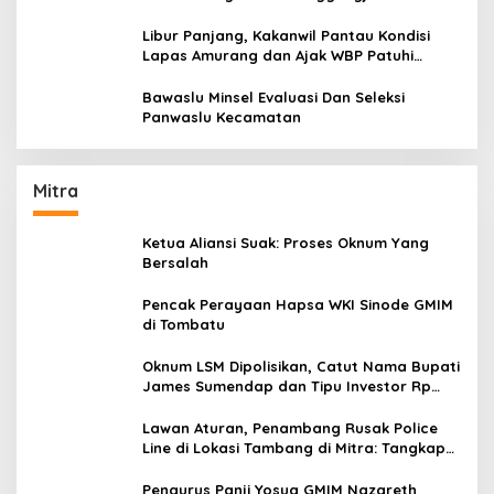
Dengan Baik
Libur Panjang, Kakanwil Pantau Kondisi
Lapas Amurang dan Ajak WBP Patuhi
Aturan Yang Berlaku
Bawaslu Minsel Evaluasi Dan Seleksi
Panwaslu Kecamatan
Mitra
Ketua Aliansi Suak: Proses Oknum Yang
Bersalah
Pencak Perayaan Hapsa WKI Sinode GMIM
di Tombatu
Oknum LSM Dipolisikan, Catut Nama Bupati
James Sumendap dan Tipu Investor Rp
200 Juta
Lawan Aturan, Penambang Rusak Police
Line di Lokasi Tambang di Mitra: Tangkap
Mereka!!
Pengurus Panji Yosua GMIM Nazareth