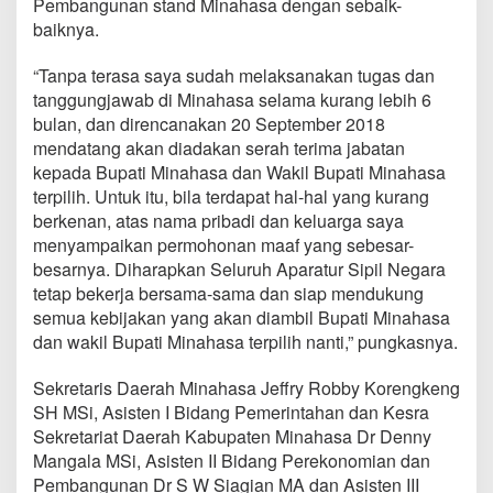
Pembangunan stand Minahasa dengan sebaik-
d
baiknya.
a
n
D
“Tanpa terasa saya sudah melaksanakan tugas dan
e
tanggungjawab di Minahasa selama kurang lebih 6
d
bulan, dan direncanakan 20 September 2018
i
mendatang akan diadakan serah terima jabatan
k
a
kepada Bupati Minahasa dan Wakil Bupati Minahasa
s
terpilih. Untuk itu, bila terdapat hal-hal yang kurang
i
berkenan, atas nama pribadi dan keluarga saya
Y
menyampaikan permohonan maaf yang sebesar-
a
besarnya. Diharapkan Seluruh Aparatur Sipil Negara
n
g
tetap bekerja bersama-sama dan siap mendukung
T
semua kebijakan yang akan diambil Bupati Minahasa
i
dan wakil Bupati Minahasa terpilih nanti,” pungkasnya.
n
g
Sekretaris Daerah Minahasa Jeffry Robby Korengkeng
g
i
SH MSi, Asisten I Bidang Pemerintahan dan Kesra
Sekretariat Daerah Kabupaten Minahasa Dr Denny
Mangala MSi, Asisten II Bidang Perekonomian dan
Pembangunan Dr S W Siagian MA dan Asisten III