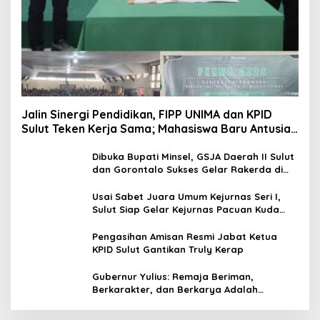
Jalin Sinergi Pendidikan, FIPP UNIMA dan KPID
Sulut Teken Kerja Sama; Mahasiswa Baru Antusias
Serap Materi Literasi Penyiaran
Dibuka Bupati Minsel, GSJA Daerah II Sulut
dan Gorontalo Sukses Gelar Rakerda di
Amurang
Usai Sabet Juara Umum Kejurnas Seri I,
Sulut Siap Gelar Kejurnas Pacuan Kuda
Seri II Piala Presiden di Tompaso
Pengasihan Amisan Resmi Jabat Ketua
KPID Sulut Gantikan Truly Kerap
Gubernur Yulius: Remaja Beriman,
Berkarakter, dan Berkarya Adalah
Kekuatan Sulawesi Utara