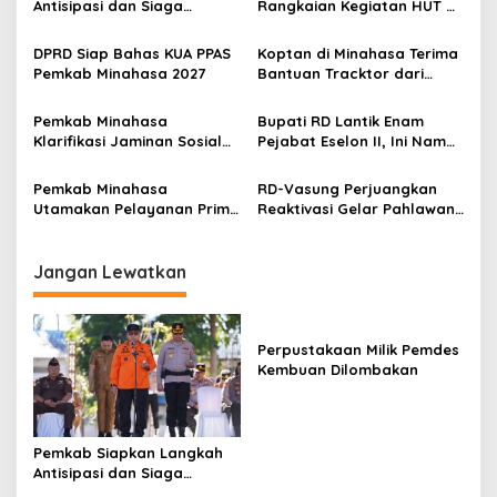
Antisipasi dan Siaga
Rangkaian Kegiatan HUT RI
i
Dampak El Nino di
ke-81 di Minahasa
p
Minahasa
DPRD Siap Bahas KUA PPAS
Koptan di Minahasa Terima
Pemkab Minahasa 2027
Bantuan Tracktor dari
o
Gubernur, Dukung
s
Ketahanan Pangan
Pemkab Minahasa
Bupati RD Lantik Enam
Klarifikasi Jaminan Sosial
Pejabat Eselon II, Ini Nama-
PPPK: Hak ASN Tetap
nama Mereka
Dijamin, Implementasi
Pemkab Minahasa
RD-Vasung Perjuangkan
Berproses
Utamakan Pelayanan Prima
Reaktivasi Gelar Pahlawan
Kepada Masyarakat
Nasional Kyai Modjo di
Kemensos
Jangan Lewatkan
Perpustakaan Milik Pemdes
Kembuan Dilombakan
Pemkab Siapkan Langkah
Antisipasi dan Siaga
Dampak El Nino di