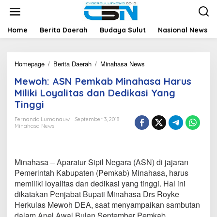
L
e
w
a
Home
Berita Daerah
Budaya Sulut
Nasional News
t
i
k
Homepage
/
Berita Daerah
/
Minahasa News
M
e
e
k
Mewoh: ASN Pemkab Minahasa Harus
w
o
o
n
Miliki Loyalitas dan Dedikasi Yang
h
t
Tinggi
:
e
A
n
Fernando Lumanauw
September 3, 2018
S
Minahasa News
N
P
e
m
Minahasa – Aparatur Sipil Negara (ASN) di jajaran
k
Pemerintah Kabupaten (Pemkab) Minahasa, harus
a
memiliki loyalitas dan dedikasi yang tinggi. Hal ini
b
dikatakan Penjabat Bupati Minahasa Drs Royke
M
i
Herkulas Mewoh DEA, saat menyampaikan sambutan
n
dalam Apel Awal Bulan September Pemkab