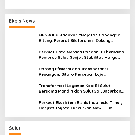
Ekbis News
FIFGROUP Hadirkan “Hajatan Cabang” di
Bitung: Pererat Silaturahmi, Dukung
Ekonomi Lokal & Tawarkan Beragam
Promo Khusus
Perkuat Data Neraca Pangan, BI bersama
Pemprov Sulut Genjot Stabilitas Harga
dan Kendalikan Inflasi
Dorong Efisiensi dan Transparansi
Keuangan, Sitaro Percepat Laju
Digitalisasi Transaksi Bersama BI Sulut
Transformasi Layanan Kas: BI Sulut
Bersama Mandiri dan SulutGo Luncurkan
Sentra Kas Mitra Utama, Jangkau Wilayah
Kepulauan
Perkuat Ekosistem Bisnis Indonesia Timur,
Hasjrat Toyota Luncurkan New Hilux
Generasi ke-9 di Manado
Sulut