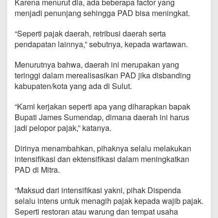
Karena menurut dia, ada beberapa factor yang
a
menjadi penunjang sehingga PAD bisa meningkat.
h
S
e
“Seperti pajak daerah, retribusi daerah serta
t
pendapatan lainnya,” sebutnya, kepada wartawan.
o
r
Menurutnya bahwa, daerah ini merupakan yang
P
a
teringgi dalam merealisasikan PAD jika disbanding
j
kabupaten/kota yang ada di Sulut.
a
k
“Kami kerjakan seperti apa yang diharapkan bapak
Bupati James Sumendap, dimana daerah ini harus
jadi pelopor pajak,” katanya.
Dirinya menambahkan, pihaknya selalu melakukan
intensifikasi dan ektensifikasi dalam meningkatkan
PAD di Mitra.
“Maksud dari intensifikasi yakni, pihak Dispenda
selalu intens untuk menagih pajak kepada wajib pajak.
Seperti restoran atau warung dan tempat usaha