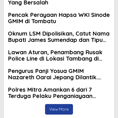
Yang Bersalah
Pencak Perayaan Hapsa WKI Sinode
GMIM di Tombatu
Oknum LSM Dipolisikan, Catut Nama
Bupati James Sumendap dan Tipu
Investor Rp 200 Juta
Lawan Aturan, Penambang Rusak
Police Line di Lokasi Tambang di
Mitra: Tangkap Mereka!!
Pengurus Panji Yosua GMIM
Nazareth Oarai Jepang Dilantik.
Sumendap: Panji Yosua harus
Polres Mitra Amankan 6 dari 7
Menjaga Dan Melindungi Jemaat
Terduga Pelaku Penganiayaan
Berujung Tewasnya Korban di
Watuliney
View More