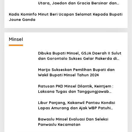
Utara, Jaedon dan Gracia Bersinar dan
Raih Gelar Bergengsi
Kadis Kominfo Minut Beri Ucapan Selamat Kepada Bupati
Joune Ganda
Minsel
Dibuka Bupati Minsel, GSJA Daerah II Sulut
dan Gorontalo Sukses Gelar Rakerda di
Amurang
Marijo Sukseskan Pemilihan Bupati dan
Wakil Bupati Minsel Tahun 2024
Ratusan PKD Minsel Dilantik, Keintjem :
Laksana Tugas dan Tanggungjawab
Dengan Baik
Libur Panjang, Kakanwil Pantau Kondisi
Lapas Amurang dan Ajak WBP Patuhi
Aturan Yang Berlaku
Bawaslu Minsel Evaluasi Dan Seleksi
Panwaslu Kecamatan