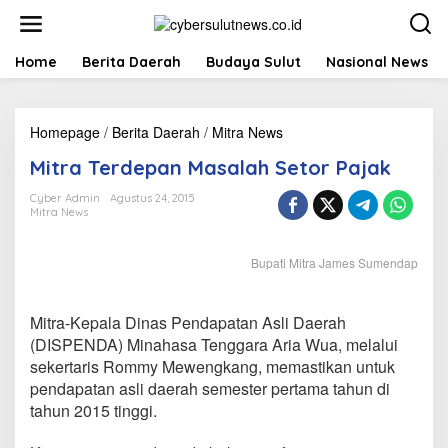
L
e
w
a
Home
Berita Daerah
Budaya Sulut
Nasional News
t
i
k
Homepage
/
Berita Daerah
/
Mitra News
M
e
i
k
Mitra Terdepan Masalah Setor Pajak
t
o
r
n
Cyber Admin
Agustus 24, 2015
a
t
Mitra News
T
e
e
n
r
Bupati Mitra James Sumendap
d
e
p
Mitra-Kepala Dinas Pendapatan Asli Daerah
a
(DISPENDA) Minahasa Tenggara Aria Wua, melalui
n
sekertaris Rommy Mewengkang, memastikan untuk
M
a
pendapatan asli daerah semester pertama tahun di
s
tahun 2015 tinggi.
a
l