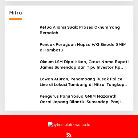
Mitra
Ketua Aliansi Suak: Proses Oknum Yang
Bersalah
Pencak Perayaan Hapsa WKI Sinode GMIM
di Tombatu
Oknum LSM Dipolisikan, Catut Nama Bupati
James Sumendap dan Tipu Investor Rp
200 Juta
Lawan Aturan, Penambang Rusak Police
Line di Lokasi Tambang di Mitra: Tangkap
Mereka!!
Pengurus Panji Yosua GMIM Nazareth
Oarai Jepang Dilantik. Sumendap: Panji
Yosua harus Menjaga Dan Melindungi
Jemaat