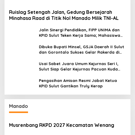
Ruislag Setengah Jalan, Gedung Bersejarah
Minahasa Raad di Titik Nol Manado Milik TNI-AL
Jalin Sinergi Pendidikan, FIPP UNIMA dan
KPID Sulut Teken Kerja Sama; Mahasiswa
Baru Antusias Serap Materi Literasi
Penyiaran
Dibuka Bupati Minsel, GSJA Daerah II Sulut
dan Gorontalo Sukses Gelar Rakerda di
Amurang
Usai Sabet Juara Umum Kejurnas Seri I,
Sulut Siap Gelar Kejurnas Pacuan Kuda
Seri II Piala Presiden di Tompaso
Pengasihan Amisan Resmi Jabat Ketua
KPID Sulut Gantikan Truly Kerap
Manado
Musrenbang RKPD 2027 Kecamatan Wenang