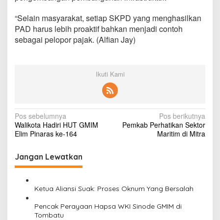
“Selain masyarakat, setiap SKPD yang menghasilkan
PAD harus lebih proaktif bahkan menjadi contoh
sebagai pelopor pajak. (Alfian Jay)
Ikuti Kami
N
Pos sebelumnya
Pos berikutnya
Walikota Hadiri HUT GMIM
Pemkab Perhatikan Sektor
a
Elim Pinaras ke-164
Maritim di Mitra
v
i
Jangan Lewatkan
g
a
Ketua Aliansi Suak: Proses Oknum Yang Bersalah
s
Pencak Perayaan Hapsa WKI Sinode GMIM di
i
Tombatu