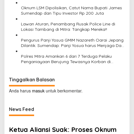
p
Oknum LSM Dipolisikan, Catut Nama Bupati James
o
Sumendap dan Tipu Investor Rp 200 Juta
s
Lawan Aturan, Penambang Rusak Police Line di
Lokasi Tambang di Mitra: Tangkap Mereka!!
Pengurus Panji Yosua GMIM Nazareth Oarai Jepang
Dilantik. Sumendap: Panji Yosua harus Menjaga Dan
Melindungi Jemaat
Polres Mitra Amankan 6 dari 7 Terduga Pelaku
Penganiayaan Berujung Tewasnya Korban di
Watuliney
Tinggalkan Balasan
Anda harus
masuk
untuk berkomentar.
News Feed
Ketua Aliansi Suak: Proses Oknum