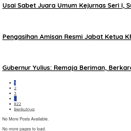
Usai Sabet Juara Umum Kejurnas Seri I, S
Pengasihan Amisan Resmi Jabat Ketua KP
Gubernur Yulius: Remaja Beriman, Berka
1
2
3
…
822
Berikutnya
No More Posts Available.
No more pages to load.