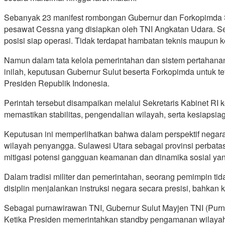
Sebanyak 23 manifest rombongan Gubernur dan Forkopimda S
pesawat Cessna yang disiapkan oleh TNI Angkatan Udara. Se
posisi siap operasi. Tidak terdapat hambatan teknis maupun ke
Namun dalam tata kelola pemerintahan dan sistem pertahanan n
inilah, keputusan Gubernur Sulut beserta Forkopimda untuk t
Presiden Republik Indonesia.
Perintah tersebut disampaikan melalui Sekretaris Kabinet R
memastikan stabilitas, pengendalian wilayah, serta kesiaps
Keputusan ini memperlihatkan bahwa dalam perspektif negar
wilayah penyangga. Sulawesi Utara sebagai provinsi perbatasan 
mitigasi potensi gangguan keamanan dan dinamika sosial ya
Dalam tradisi militer dan pemerintahan, seorang pemimpin ti
disiplin menjalankan instruksi negara secara presisi, bahkan k
Sebagai purnawirawan TNI, Gubernur Sulut Mayjen TNI (Purn
Ketika Presiden memerintahkan standby pengamanan wilayah, 