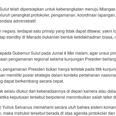
ulut telah dipersiapkan untuk keberangkatan menuju Mianga
luruh perangkat protokoler, pengamanan, koordinasi lapangan
ndala administratif.
egara, terdapat satu prinsip yang tidak dapat ditawar, yakni 
etap standby di Manado bukanlah bentuk ketidakhadiran biasa, 
I kepada Gubernur Sulut pada Jumat 8 Mei malam, agar unsur 
iagaan pengamanan regional selama kunjungan Presiden berlan
a, pengamanan Presiden bukan hanya terletak pada titik kunj
memiliki posisi strategis dalam konteks pertahanan nasional, ja
ng dapat berkembang secara cepat.
dak selalu diukur dari keberadaannya di depan kamera atau da
etika keputusan tersebut berpotensi menimbulkan salah tafsir di
) Yulius Selvanus memahami secara utuh bahwa sistem komando
maka instruksi tersebut berada di atas agenda protokoler dan