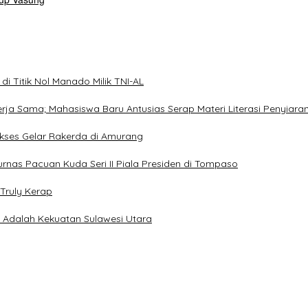
i Titik Nol Manado Milik TNI-AL
Kerja Sama; Mahasiswa Baru Antusias Serap Materi Literasi Penyiara
Sukses Gelar Rakerda di Amurang
jurnas Pacuan Kuda Seri II Piala Presiden di Tompaso
Truly Kerap
a Adalah Kekuatan Sulawesi Utara