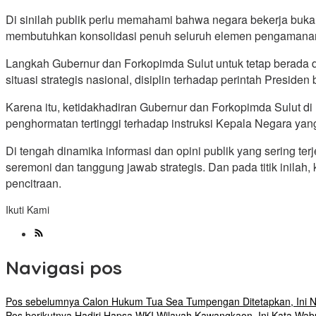
Di sinilah publik perlu memahami bahwa negara bekerja buka
membutuhkan konsolidasi penuh seluruh elemen pengamanan, b
Langkah Gubernur dan Forkopimda Sulut untuk tetap berada d
situasi strategis nasional, disiplin terhadap perintah Preside
Karena itu, ketidakhadiran Gubernur dan Forkopimda Sulut d
penghormatan tertinggi terhadap instruksi Kepala Negara yang 
Di tengah dinamika informasi dan opini publik yang sering 
seremoni dan tanggung jawab strategis. Dan pada titik inilah
pencitraan.
Ikuti Kami
Navigasi pos
Pos sebelumnya
Calon Hukum Tua Sea Tumpengan Ditetapkan, Ini 
Pos berikutnya
Hadiri Hapsa WKI Wilayah Kawangkaon, Ini Kata Wa