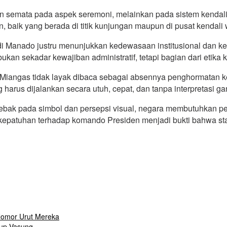
n semata pada aspek seremoni, melainkan pada sistem kendali 
aik yang berada di titik kunjungan maupun di pusat kendali 
i Manado justru menunjukkan kedewasaan institusional dan ke
n bukan sekadar kewajiban administratif, tetapi bagian dari eti
i Miangas tidak layak dibaca sebagai absennya penghormatan k
harus dijalankan secara utuh, cepat, dan tanpa interpretasi ga
terjebak pada simbol dan persepsi visual, negara membutuhka
, kepatuhan terhadap komando Presiden menjadi bukti bahwa sta
Nomor Urut Mereka
bup Vasung