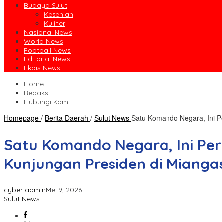
Budaya Sulut
Kesenian
Kuliner
Nasional News
World News
Football News
Editorial News
Ekbis News
Home
Redaksi
Hubungi Kami
Homepage
/
Berita Daerah
/
Sulut News
Satu Komando Negara, Ini P
Satu Komando Negara, Ini Per
Kunjungan Presiden di Mianga
cyber admin
Mei 9, 2026
Sulut News