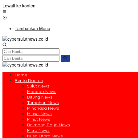
Lewati ke konten
Tambahkan Menu
Home
Berita Daerah
Sulut News
Manado News
Bitung News
Tomohon News
Minahasa News
Minsel News
Minut News
Bolmong Raya News
Mitra News
Nusa Utara News