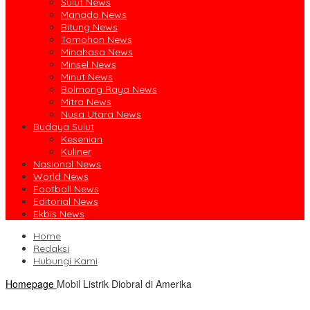
Sulut News
Manado News
Bitung News
Tomohon News
Minahasa News
Minsel News
Minut News
Bolmong Raya News
Mitra News
Nusa Utara News
Budaya Sulut
Kesenian
Kuliner
Nasional News
World News
Football News
Editorial News
Ekbis News
Home
Redaksi
Hubungi Kami
Homepage
Mobil Listrik Diobral di Amerika