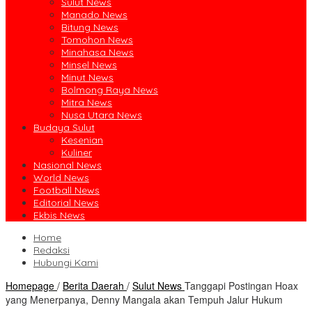
Sulut News
Manado News
Bitung News
Tomohon News
Minahasa News
Minsel News
Minut News
Bolmong Raya News
Mitra News
Nusa Utara News
Budaya Sulut
Kesenian
Kuliner
Nasional News
World News
Football News
Editorial News
Ekbis News
Home
Redaksi
Hubungi Kami
Homepage
/
Berita Daerah
/
Sulut News
Tanggapi Postingan Hoax
yang Menerpanya, Denny Mangala akan Tempuh Jalur Hukum