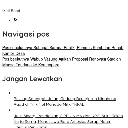
Ikuti Kami
Navigasi pos
Pos sebelumnya
Sebagai Sarana Publik, Pemdes Kembuan Rehab
Kantor Desa
Pos berikutnya
Wabup Vasung Ajukan Proposal Renovasi Stadion
Maesa Tondano ke Kemenpora
Jangan Lewatkan
Ruislag Setengah Jalan, Gedung Bersejarah Minahasa
Raad di Titik Nol Manado Milik TNI-AL
Jalin Sinergi Pendidikan, FIPP UNIMA dan KPID Sulut Teken
Kerja Sama; Mahasiswa Baru Antusias Serap Materi
Literasi Penyiaran