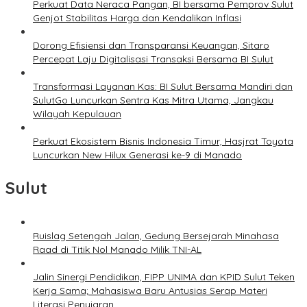
Perkuat Data Neraca Pangan, BI bersama Pemprov Sulut
Genjot Stabilitas Harga dan Kendalikan Inflasi
Dorong Efisiensi dan Transparansi Keuangan, Sitaro
Percepat Laju Digitalisasi Transaksi Bersama BI Sulut
Transformasi Layanan Kas: BI Sulut Bersama Mandiri dan
SulutGo Luncurkan Sentra Kas Mitra Utama, Jangkau
Wilayah Kepulauan
Perkuat Ekosistem Bisnis Indonesia Timur, Hasjrat Toyota
Luncurkan New Hilux Generasi ke-9 di Manado
Sulut
Ruislag Setengah Jalan, Gedung Bersejarah Minahasa
Raad di Titik Nol Manado Milik TNI-AL
Jalin Sinergi Pendidikan, FIPP UNIMA dan KPID Sulut Teken
Kerja Sama; Mahasiswa Baru Antusias Serap Materi
Literasi Penyiaran