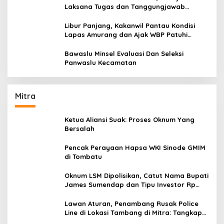
Laksana Tugas dan Tanggungjawab
Dengan Baik
Libur Panjang, Kakanwil Pantau Kondisi
Lapas Amurang dan Ajak WBP Patuhi
Aturan Yang Berlaku
Bawaslu Minsel Evaluasi Dan Seleksi
Panwaslu Kecamatan
Mitra
Ketua Aliansi Suak: Proses Oknum Yang
Bersalah
Pencak Perayaan Hapsa WKI Sinode GMIM
di Tombatu
Oknum LSM Dipolisikan, Catut Nama Bupati
James Sumendap dan Tipu Investor Rp
200 Juta
Lawan Aturan, Penambang Rusak Police
Line di Lokasi Tambang di Mitra: Tangkap
Mereka!!