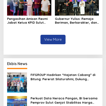
Pengasihan Amisan Resmi
Gubernur Yulius: Remaja
Jabat Ketua KPID Sulut
Beriman, Berkarakter, dan
Gantikan Truly Kerap
Berkarya Adalah Kekuatan
Sulawesi Utara
View More
Ekbis News
FIFGROUP Hadirkan “Hajatan Cabang” di
Bitung: Pererat Silaturahmi, Dukung
Ekonomi Lokal & Tawarkan Beragam
Promo Khusus
Perkuat Data Neraca Pangan, BI bersama
Pemprov Sulut Genjot Stabilitas Harga