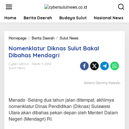
L
e
w
a
Home
Berita Daerah
Budaya Sulut
Nasional News
t
i
k
Homepage
/
Berita Daerah
/
Sulut News
N
e
o
k
Nomenklatur Diknas Sulut Bakal
m
o
e
n
Dibahas Mendagri
n
t
k
e
Cyber Admin
Maret 9, 2016
Sulut News
l
n
a
t
Asiano Gemmy Kawatu
u
r
D
Manado -Selang dua tahun jalan ditempat, akhirnya
i
k
nomenklatur Dinas Pendidikan (Diknas) Sulawesi
n
Utara akan dibahas pekan depan oleh Menteri Dalam
a
Negeri (Mendagri) RI.
s
S