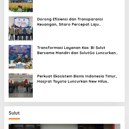
dan Kendalikan Inflasi
Dorong Efisiensi dan Transparansi
Keuangan, Sitaro Percepat Laju
Digitalisasi Transaksi Bersama BI Sulut
Transformasi Layanan Kas: BI Sulut
Bersama Mandiri dan SulutGo Luncurkan
Sentra Kas Mitra Utama, Jangkau Wilayah
Kepulauan
Perkuat Ekosistem Bisnis Indonesia Timur,
Hasjrat Toyota Luncurkan New Hilux
Generasi ke-9 di Manado
Sulut