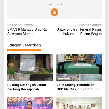
Ikuti Kami
N
Pos sebelumnya
Pos berikutnya
SMAN 9 Manado Siap Raih
Untuk Birokrat Terjerat Kasus
a
Adiwiyata Mandiri
Hukum, Ini Pesan Wagub
v
i
Jangan Lewatkan
g
a
s
i
p
Ruislag Setengah Jalan,
Jalin Sinergi Pendidikan,
o
Gedung Bersejarah
FIPP UNIMA dan KPID Sulut
s
Minahasa Raad di Titik Nol
Teken Kerja Sama;
Manado Milik TNI-AL
Mahasiswa Baru Antusias
Serap Materi Literasi
Penyiaran