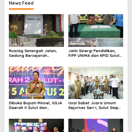
News Feed
Ruislag Setengah Jalan,
Jalin Sinergi Pendidikan,
Gedung Bersejarah
FIPP UNIMA dan KPID Sulut
Minahasa Raad di Titik Nol
Teken Kerja Sama;
Manado Milik TNI-AL
Mahasiswa Baru Antusias
Serap Materi Literasi
Penyiaran
Dibuka Bupati Minsel, GSJA
Usai Sabet Juara Umum
Daerah II Sulut dan
Kejurnas Seri I, Sulut Siap
Gorontalo Sukses Gelar
Gelar Kejurnas Pacuan
Rakerda di Amurang
Kuda Seri II Piala Presiden
di Tompaso