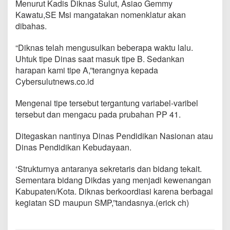
Menurut Kadis Diknas Sulut, Asiao Gemmy
u
l
Kawatu,SE Msi mangatakan nomenklatur akan
u
dibahas.
t
B
“Diknas telah mengusulkan beberapa waktu lalu.
a
Uhtuk tipe Dinas saat masuk tipe B. Sedankan
k
a
harapan kami tipe A,”terangnya kepada
l
Cybersulutnews.co.id
D
i
Mengenai tipe tersebut tergantung variabel-varibel
b
tersebut dan mengacu pada prubahan PP 41.
a
h
a
Ditegaskan nantinya Dinas Pendidikan Nasionan atau
s
Dinas Pendidikan Kebudayaan.
M
e
‘Strukturnya antaranya sekretaris dan bidang tekait.
n
Sementara bidang Dikdas yang menjadi kewenangan
d
a
Kabupaten/Kota. Diknas berkoordiasi karena berbagai
g
kegiatan SD maupun SMP,”tandasnya.(erick ch)
r
i