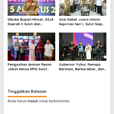
Dibuka Bupati Minsel, GSJA
Usai Sabet Juara Umum
Daerah II Sulut dan
Kejurnas Seri I, Sulut Siap
Gorontalo Sukses Gelar
Gelar Kejurnas Pacuan
Rakerda di Amurang
Kuda Seri II Piala Presiden
di Tompaso
Pengasihan Amisan Resmi
Gubernur Yulius: Remaja
Jabat Ketua KPID Sulut
Beriman, Berkarakter, dan
Gantikan Truly Kerap
Berkarya Adalah Kekuatan
Sulawesi Utara
Tinggalkan Balasan
Anda harus
masuk
untuk berkomentar.