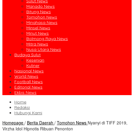
Sulut News
Manado News
Bitung News
Tomohon News
Minahasa News
Minsel News
Minut News
Bolmong Raya News
Mitra News
Nusa Utara News
Budaya Sulut
Kesenian
Kuliner
Nasional News
World News
Football News
Editorial News
Ekbis News
Home
Redaksi
Hubungi Kami
Homepage
/
Berita Daerah
/
Tomohon News
Nyanyi di TIFF 2019,
Virzha Idol Hipnotis Ribuan Penonton