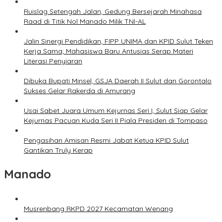
Ruislag Setengah Jalan, Gedung Bersejarah Minahasa
Raad di Titik Nol Manado Milik TNI-AL
Jalin Sinergi Pendidikan, FIPP UNIMA dan KPID Sulut Teken
Kerja Sama; Mahasiswa Baru Antusias Serap Materi
Literasi Penyiaran
Dibuka Bupati Minsel, GSJA Daerah II Sulut dan Gorontalo
Sukses Gelar Rakerda di Amurang
Usai Sabet Juara Umum Kejurnas Seri I, Sulut Siap Gelar
Kejurnas Pacuan Kuda Seri II Piala Presiden di Tompaso
Pengasihan Amisan Resmi Jabat Ketua KPID Sulut
Gantikan Truly Kerap
Manado
Musrenbang RKPD 2027 Kecamatan Wenang