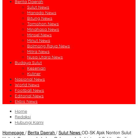
Berita Daerah
Sulut News
Manado News
Bitung News
Tomohon News
Minahasa News
Minsel News
Minut News
Bolmong Raya News
Mitra News
Nusa Utara News
Budaya Sulut
Kesenian
Kuliner
Nasional News
World News
Football News
Editorial News
Ekbis News
Home
Redaksi
Hubungi Kami
Homepage
/
Berita Daerah
/
Sulut News
OD-SK Ajak Nonton Sulut