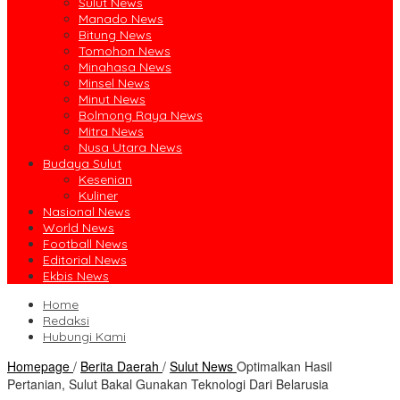
Sulut News
Manado News
Bitung News
Tomohon News
Minahasa News
Minsel News
Minut News
Bolmong Raya News
Mitra News
Nusa Utara News
Budaya Sulut
Kesenian
Kuliner
Nasional News
World News
Football News
Editorial News
Ekbis News
Home
Redaksi
Hubungi Kami
Homepage
/
Berita Daerah
/
Sulut News
Optimalkan Hasil
Pertanian, Sulut Bakal Gunakan Teknologi Dari Belarusia