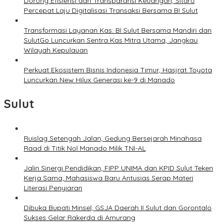
Dorong Efisiensi dan Transparansi Keuangan, Sitaro
Percepat Laju Digitalisasi Transaksi Bersama BI Sulut
Transformasi Layanan Kas: BI Sulut Bersama Mandiri dan
SulutGo Luncurkan Sentra Kas Mitra Utama, Jangkau
Wilayah Kepulauan
Perkuat Ekosistem Bisnis Indonesia Timur, Hasjrat Toyota
Luncurkan New Hilux Generasi ke-9 di Manado
Sulut
Ruislag Setengah Jalan, Gedung Bersejarah Minahasa
Raad di Titik Nol Manado Milik TNI-AL
Jalin Sinergi Pendidikan, FIPP UNIMA dan KPID Sulut Teken
Kerja Sama; Mahasiswa Baru Antusias Serap Materi
Literasi Penyiaran
Dibuka Bupati Minsel, GSJA Daerah II Sulut dan Gorontalo
Sukses Gelar Rakerda di Amurang