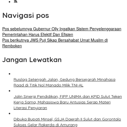
Navigasi pos
Pos sebelumnya
Gubernur Olly Ingatkan Sistem Penyelenggaraan
Pemerintahan Harus Efektif Dan Efisien
Pos berikutnya
JWS Puji Sikap Bersahabat Umat Muslim di
Remboken
Jangan Lewatkan
Ruislag Setengah Jalan, Gedung Bersejarah Minahasa
Raad di Titik Nol Manado Milik TNI-AL
Jalin Sinergi Pendidikan, FIPP UNIMA dan KPID Sulut Teken
Kerja Sama; Mahasiswa Baru Antusias Serap Materi
Literasi Penyiaran
Dibuka Bupati Minsel, GSJA Daerah II Sulut dan Gorontalo
Sukses Gelar Rakerda di Amurang