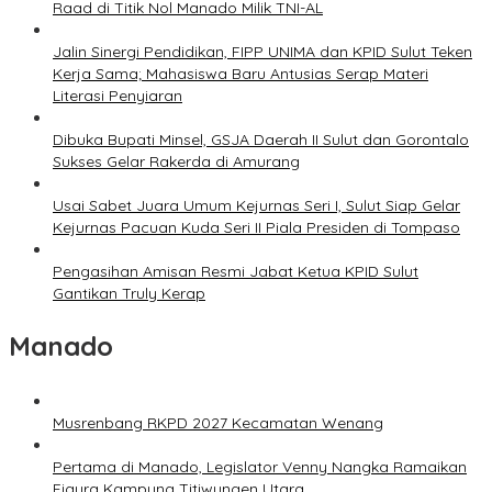
Raad di Titik Nol Manado Milik TNI-AL
Jalin Sinergi Pendidikan, FIPP UNIMA dan KPID Sulut Teken
Kerja Sama; Mahasiswa Baru Antusias Serap Materi
Literasi Penyiaran
Dibuka Bupati Minsel, GSJA Daerah II Sulut dan Gorontalo
Sukses Gelar Rakerda di Amurang
Usai Sabet Juara Umum Kejurnas Seri I, Sulut Siap Gelar
Kejurnas Pacuan Kuda Seri II Piala Presiden di Tompaso
Pengasihan Amisan Resmi Jabat Ketua KPID Sulut
Gantikan Truly Kerap
Manado
Musrenbang RKPD 2027 Kecamatan Wenang
Pertama di Manado, Legislator Venny Nangka Ramaikan
Figura Kampung Titiwungen Utara