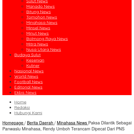
Sulut News
Manado News
Bitung News
Tomohon News
Minahasa News
Minsel News
Minut News
Bolmong Raya News
Mitra News
Nusa Utara News
Budaya Sulut
Kesenian
Kuliner
Nasional News
World News
Football News
Editorial News
Ekbis News
Home
Redaksi
Hubungi Kami
Homepage
/
Berita Daerah
/
Minahasa News
Paksa Dilantik Sebagai
Panwaslu Minahasa, Rendy Umboh Terancam Dipecat Dari PNS