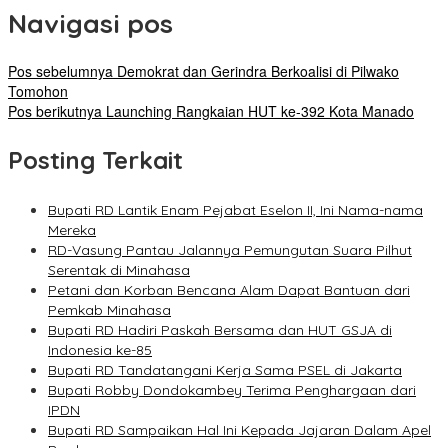
Navigasi pos
Pos sebelumnya
Demokrat dan Gerindra Berkoalisi di Pilwako
Tomohon
Pos berikutnya
Launching Rangkaian HUT ke-392 Kota Manado
Posting Terkait
Bupati RD Lantik Enam Pejabat Eselon II, Ini Nama-nama
Mereka
RD-Vasung Pantau Jalannya Pemungutan Suara Pilhut
Serentak di Minahasa
Petani dan Korban Bencana Alam Dapat Bantuan dari
Pemkab Minahasa
Bupati RD Hadiri Paskah Bersama dan HUT GSJA di
Indonesia ke-85
Bupati RD Tandatangani Kerja Sama PSEL di Jakarta
Bupati Robby Dondokambey Terima Penghargaan dari
IPDN
Bupati RD Sampaikan Hal Ini Kepada Jajaran Dalam Apel