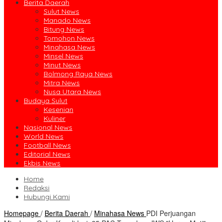
Berita Daerah
Sulut News
Manado News
Bitung News
Tomohon News
Minahasa News
Minsel News
Minut News
Bolmong Raya News
Mitra News
Nusa Utara News
Budaya Sulut
Kesenian
Kuliner
Nasional News
World News
Football News
Editorial News
Ekbis News
Home
Redaksi
Hubungi Kami
Homepage
/
Berita Daerah
/
Minahasa News
PDI Perjuangan