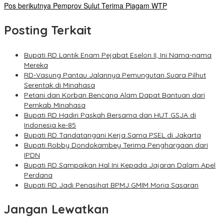
Pos berikutnya
Pemprov Sulut Terima Piagam WTP
Posting Terkait
Bupati RD Lantik Enam Pejabat Eselon II, Ini Nama-nama
Mereka
RD-Vasung Pantau Jalannya Pemungutan Suara Pilhut
Serentak di Minahasa
Petani dan Korban Bencana Alam Dapat Bantuan dari
Pemkab Minahasa
Bupati RD Hadiri Paskah Bersama dan HUT GSJA di
Indonesia ke-85
Bupati RD Tandatangani Kerja Sama PSEL di Jakarta
Bupati Robby Dondokambey Terima Penghargaan dari
IPDN
Bupati RD Sampaikan Hal Ini Kepada Jajaran Dalam Apel
Perdana
Bupati RD Jadi Penasihat BPMJ GMIM Moria Sasaran
Jangan Lewatkan