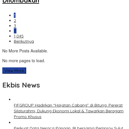
Dilombakan
1
2
3
…
1,045
Berikutnya
No More Posts Available.
No more pages to load.
View More
Ekbis News
FIFGROUP Hadirkan “Hajatan Cabang” di Bitung: Pererat
Silaturahmi, Dukung Ekonomi Lokal & Tawarkan Beragam
Promo Khusus
Perkuat Data Neraca Pangan, BI bersama Pemprov Sulut