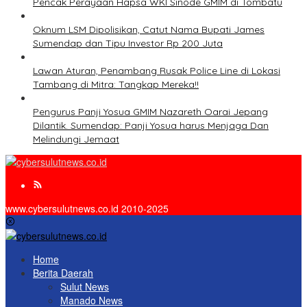
Pencak Perayaan Hapsa WKI Sinode GMIM di Tombatu
Oknum LSM Dipolisikan, Catut Nama Bupati James
Sumendap dan Tipu Investor Rp 200 Juta
Lawan Aturan, Penambang Rusak Police Line di Lokasi
Tambang di Mitra: Tangkap Mereka!!
Pengurus Panji Yosua GMIM Nazareth Oarai Jepang
Dilantik. Sumendap: Panji Yosua harus Menjaga Dan
Melindungi Jemaat
www.cybersulutnews.co.id 2010-2025
Home
Berita Daerah
Sulut News
Manado News