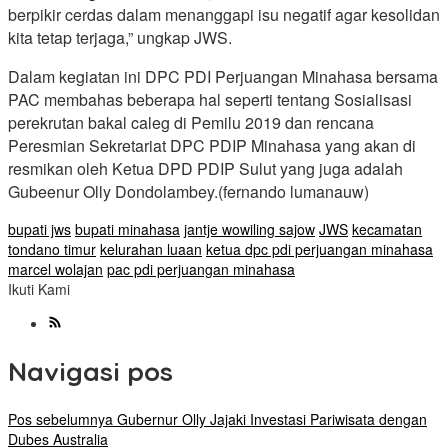
berpikir cerdas dalam menanggapi isu negatif agar kesolidan
kita tetap terjaga,” ungkap JWS.
Dalam kegiatan ini DPC PDI Perjuangan Minahasa bersama
PAC membahas beberapa hal seperti tentang Sosialisasi
perekrutan bakal caleg di Pemilu 2019 dan rencana
Peresmian Sekretariat DPC PDIP Minahasa yang akan di
resmikan oleh Ketua DPD PDIP Sulut yang juga adalah
Gubeenur Olly Dondolambey.(fernando lumanauw)
bupati jws
bupati minahasa
jantje wowiling sajow
JWS
kecamatan
tondano timur
kelurahan luaan
ketua dpc pdi perjuangan minahasa
marcel wolajan
pac pdi perjuangan minahasa
Ikuti Kami
Navigasi pos
Pos sebelumnya
Gubernur Olly Jajaki Investasi Pariwisata dengan
Dubes Australia