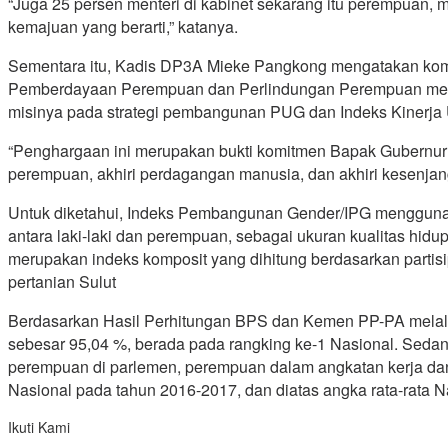
“Juga 25 persen menteri di kabinet sekarang itu perempuan
kemajuan yang berarti,” katanya.
Sementara itu, Kadis DP3A Mieke Pangkong mengatakan komi
Pemberdayaan Perempuan dan Perlindungan Perempuan melal
misinya pada strategi pembangunan PUG dan Indeks Kinerja
“Penghargaan ini merupakan bukti komitmen Bapak Gubernur 
perempuan, akhiri perdagangan manusia, dan akhiri kesenjan
Untuk diketahui, Indeks Pembangunan Gender/IPG menggun
antara laki-laki dan perempuan, sebagai ukuran kualitas hi
merupakan indeks komposit yang dihitung berdasarkan partis
pertanian Sulut
Berdasarkan Hasil Perhitungan BPS dan Kemen PP-PA melalu
sebesar 95,04 %, berada pada rangking ke-1 Nasional. Seda
perempuan di parlemen, perempuan dalam angkatan kerja dan 
Nasional pada tahun 2016-2017, dan diatas angka rata-rata N
Ikuti Kami