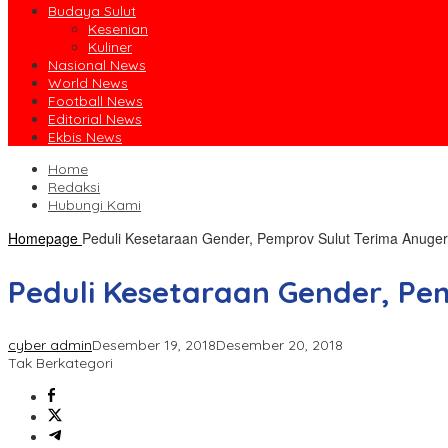
Budaya Sulut
Kesenian
Kuliner
Nasional News
World News
Football News
Editorial News
Ekbis News
Home
Redaksi
Hubungi Kami
Homepage
Peduli Kesetaraan Gender, Pemprov Sulut Terima Anuger
Peduli Kesetaraan Gender, Pe
cyber admin
Desember 19, 2018
Desember 20, 2018
Tak Berkategori