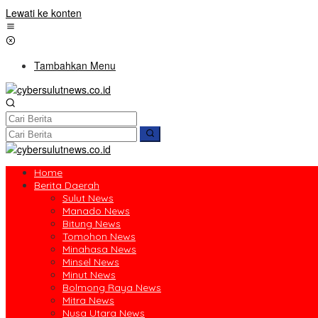
Lewati ke konten
Tambahkan Menu
Home
Berita Daerah
Sulut News
Manado News
Bitung News
Tomohon News
Minahasa News
Minsel News
Minut News
Bolmong Raya News
Mitra News
Nusa Utara News