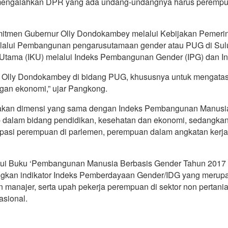
, mengalahkan DPR yang ada undang-undangnya harus perempuan
tmen Gubernur Olly Dondokambey melalui Kebijakan Pemerint
ui Pembangunan pengarusutamaan gender atau PUG di Sulut 
 Utama (IKU) melalui Indeks Pembangunan Gender (IPG) dan 
Olly Dondokambey di bidang PUG, khususnya untuk mengatasi p
gan ekonomi,” ujar Pangkong.
akan dimensi yang sama dengan Indeks Pembangunan Manusia
dup dalam bidang pendidikan, kesehatan dan ekonomi, sedangk
ipasi perempuan di parlemen, perempuan dalam angkatan kerja 
i Buku ‘Pembangunan Manusia Berbasis Gender Tahun 2017 da
ngkan indikator Indeks Pemberdayaan Gender/IDG yang merupak
manajer, serta upah pekerja perempuan di sektor non pertani
asional.