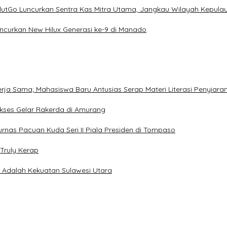
ulutGo Luncurkan Sentra Kas Mitra Utama, Jangkau Wilayah Kepula
uncurkan New Hilux Generasi ke-9 di Manado
Kerja Sama; Mahasiswa Baru Antusias Serap Materi Literasi Penyiara
Sukses Gelar Rakerda di Amurang
jurnas Pacuan Kuda Seri II Piala Presiden di Tompaso
Truly Kerap
a Adalah Kekuatan Sulawesi Utara