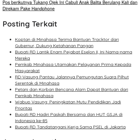
Pos berikutnya
Tukang Ojek Ini Cabuli Anak Balita Berulang Kali dan
Direkam Pake Handphone
Posting Terkait
Koptan di Minahasa Terima Bantuan Tracktor dari
Gubernur, Dukung Ketahanan Pangan
Bupati RD Lantik Enam Pejabat Eselon II, Ini Nama-nama
Mereka
Pemkab Minahasa Utamakan Pelayanan Prima Kepada
Masyarakat
RD-Vasung Pantau Jalannya Pemungutan Suara Pilhut
Serentak di Minahasa
Petani dan Korban Bencana Alam Dapat Bantuan dari
Pemkab Minahasa
Wabup Vasung: Peningkatan Mutu Pendidikan Jadi
Prioritas
Bupati RD Hadiri Paskah Bersama dan HUT GSJA di
Indonesia ke-85
Bupati RD Tandatangani Kerja Sama PSEL di Jakarta