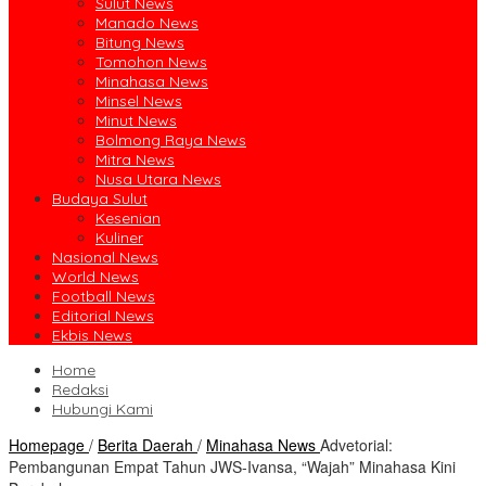
Sulut News
Manado News
Bitung News
Tomohon News
Minahasa News
Minsel News
Minut News
Bolmong Raya News
Mitra News
Nusa Utara News
Budaya Sulut
Kesenian
Kuliner
Nasional News
World News
Football News
Editorial News
Ekbis News
Home
Redaksi
Hubungi Kami
Homepage
/
Berita Daerah
/
Minahasa News
Advetorial:
Pembangunan Empat Tahun JWS-Ivansa, “Wajah” Minahasa Kini