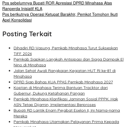
Pos sebelumnya
Bupati ROR Apresiasi DPRD Minahasa Atas
Ranperda Inisiatif KLA
Pos berikutnya
Operasi Ketupat Barakhir, Pemkot Tomohon Ikuti
Apel Konsolidasi
Posting Terkait
Dihadiri RD-Vasung, Pemkab Minahasa Turut Sukseskan
TIFF 2026
Pemkab Siapkan Langkah Antisipasi dan Siaga Dampak El
Nino di Minahasa
Jalan Sehat Awali Rangkaian Kegiatan HUT RI ke-81 di
Minahasa
DPRD Siap Bahas KUA PPAS Pemkab Minahasa 2027
Koptan di Minahasa Terima Bantuan Tracktor dari
Gubernur, Dukung Ketahanan Pangan
Pemkab Minahasa Klarifikasi Jaminan Sosial PPPK: Hak
ASN Tetap Dijamin, Implementasi Berproses
Bupati RD Lantik Enam Pejabat Eselon II, Ini Nama-nama
Mereka
Pemkab Minahasa Utamakan Pelayanan Prima Kepada