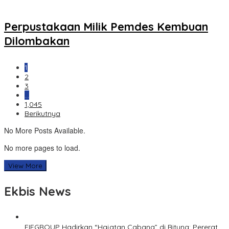
Perpustakaan Milik Pemdes Kembuan
Dilombakan
1
2
3
…
1,045
Berikutnya
No More Posts Available.
No more pages to load.
View More
Ekbis News
FIFGROUP Hadirkan “Hajatan Cabang” di Bitung: Pererat