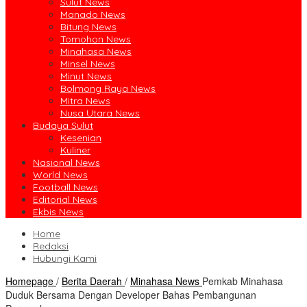
Sulut News
Manado News
Bitung News
Tomohon News
Minahasa News
Minsel News
Minut News
Bolmong Raya News
Mitra News
Nusa Utara News
Budaya Sulut
Kesenian
Kuliner
Nasional News
World News
Football News
Editorial News
Ekbis News
Home
Redaksi
Hubungi Kami
Homepage
/
Berita Daerah
/
Minahasa News
Pemkab Minahasa
Duduk Bersama Dengan Developer Bahas Pembangunan