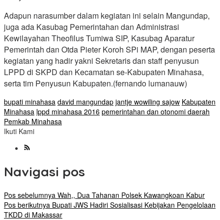
Adapun narasumber dalam kegiatan ini selain Mangundap,
juga ada Kasubag Pemerintahan dan Administrasi
Kewilayahan Theofilus Tumiwa SIP, Kasubag Aparatur
Pemerintah dan Otda Pieter Koroh SPi MAP, dengan peserta
kegiatan yang hadir yakni Sekretaris dan staff penyusun
LPPD di SKPD dan Kecamatan se-Kabupaten Minahasa,
serta tim Penyusun Kabupaten.(fernando lumanauw)
bupati minahasa
david mangundap
jantje wowiling sajow
Kabupaten
Minahasa
lppd minahasa 2016
pemerintahan dan otonomi daerah
Pemkab Minahasa
Ikuti Kami
Navigasi pos
Pos sebelumnya
Wah,, Dua Tahanan Polsek Kawangkoan Kabur
Pos berikutnya
Bupati JWS Hadiri Sosialisasi Kebijakan Pengelolaan
TKDD di Makassar