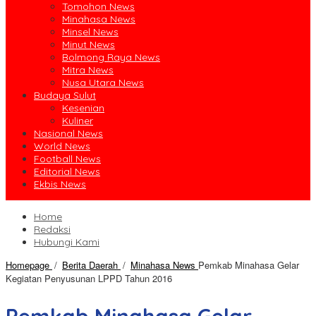
Tomohon News
Minahasa News
Minsel News
Minut News
Bolmong Raya News
Mitra News
Nusa Utara News
Budaya Sulut
Kesenian
Kuliner
Nasional News
World News
Football News
Editorial News
Ekbis News
Home
Redaksi
Hubungi Kami
Homepage
/
Berita Daerah
/
Minahasa News
Pemkab Minahasa Gelar
Kegiatan Penyusunan LPPD Tahun 2016