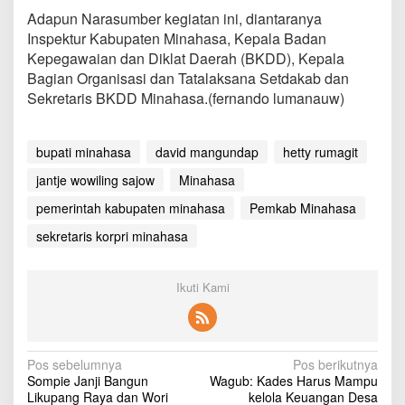
K
Adapun Narasumber kegiatan ini, diantaranya
O
Inspektur Kabupaten Minahasa, Kepala Badan
R
Kepegawaian dan Diklat Daerah (BKDD), Kepala
P
R
Bagian Organisasi dan Tatalaksana Setdakab dan
I
Sekretaris BKDD Minahasa.(fernando lumanauw)
bupati minahasa
david mangundap
hetty rumagit
jantje wowiling sajow
Minahasa
pemerintah kabupaten minahasa
Pemkab Minahasa
sekretaris korpri minahasa
Ikuti Kami
N
Pos sebelumnya
Pos berikutnya
Sompie Janji Bangun
Wagub: Kades Harus Mampu
a
Likupang Raya dan Wori
kelola Keuangan Desa