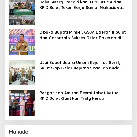
Jalin Sinergi Pendidikan, FIPP UNIMA dan
KPID Sulut Teken Kerja Sama; Mahasiswa
Baru Antusias Serap Materi Literasi
Penyiaran
Dibuka Bupati Minsel, GSJA Daerah II Sulut
dan Gorontalo Sukses Gelar Rakerda di
Amurang
Usai Sabet Juara Umum Kejurnas Seri I,
Sulut Siap Gelar Kejurnas Pacuan Kuda
Seri II Piala Presiden di Tompaso
Pengasihan Amisan Resmi Jabat Ketua
KPID Sulut Gantikan Truly Kerap
Manado