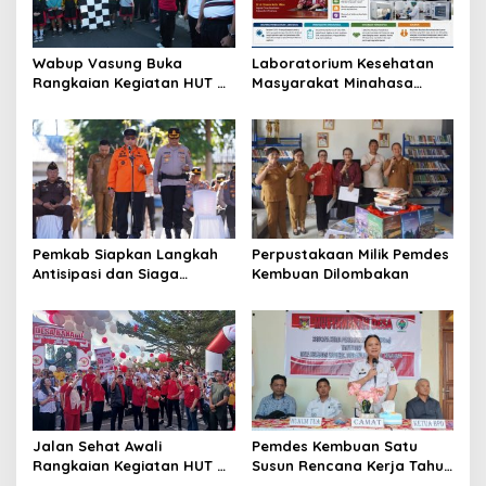
Wabup Vasung Buka
Laboratorium Kesehatan
Rangkaian Kegiatan HUT RI
Masyarakat Minahasa
ke-81 di Kecamatan
Segera Beroperasi, Ini
Tompaso Raya
Kegunaannya
Pemkab Siapkan Langkah
Perpustakaan Milik Pemdes
Antisipasi dan Siaga
Kembuan Dilombakan
Dampak El Nino di
Minahasa
Jalan Sehat Awali
Pemdes Kembuan Satu
Rangkaian Kegiatan HUT RI
Susun Rencana Kerja Tahun
ke-81 di Minahasa
2027