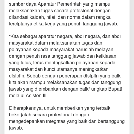
n
sumber daya Aparatur Pemerintah yang mampu
t
melaksanakan tugas secara profesional dengan
a
dilandasi kaidah, nilai, dan norma dalam rangka
l
terciptanya etika kerja yang penuh tanggung jawab.
D
a
n
“Kita sebagai aparatur negara, abdi negara, dan abdi
B
masyarakat dalam melaksanakan tugas dan
u
pelayanan kepada masyarakat haruslah melayani
d
dengan penuh rasa tanggung jawab dan keiklasan
a
yang tulus, terus meningkatkan pelayanan kepada
y
a
masyarakat dan kunci utamanya meningkatkan
K
disiplin. Sebab dengan penerapan disiplin yang baik
e
kita akan mampu melaksanakan tugas dan tanggung
r
jawab yang diembankan dengan baik” ungkap Bupati
j
a
melalui Asisten III.
A
n
Diharapkannya, untuk memberikan yang terbaik,
g
bekerjalah secara profesional dengan
g
mengedepankan integritas yang baik dan bertanggung
o
t
jawab.
a