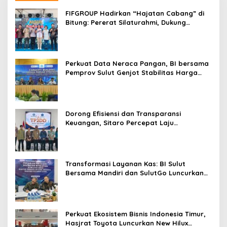
FIFGROUP Hadirkan “Hajatan Cabang” di
Bitung: Pererat Silaturahmi, Dukung
Ekonomi Lokal & Tawarkan Beragam
Promo Khusus
Perkuat Data Neraca Pangan, BI bersama
Pemprov Sulut Genjot Stabilitas Harga
dan Kendalikan Inflasi
Dorong Efisiensi dan Transparansi
Keuangan, Sitaro Percepat Laju
Digitalisasi Transaksi Bersama BI Sulut
Transformasi Layanan Kas: BI Sulut
Bersama Mandiri dan SulutGo Luncurkan
Sentra Kas Mitra Utama, Jangkau Wilayah
Kepulauan
Perkuat Ekosistem Bisnis Indonesia Timur,
Hasjrat Toyota Luncurkan New Hilux