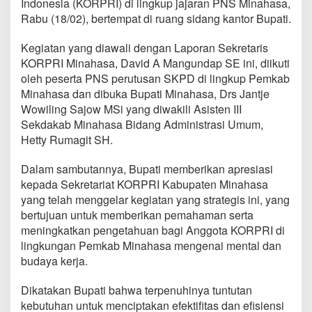
Indonesia (KORPRI) di lingkup jajaran PNS Minahasa,
r
Rabu (18/02), bertempat di ruang sidang kantor Bupati.
S
o
s
Kegiatan yang diawali dengan Laporan Sekretaris
i
KORPRI Minahasa, David A Mangundap SE ini, diikuti
a
oleh peserta PNS perutusan SKPD di lingkup Pemkab
l
Minahasa dan dibuka Bupati Minahasa, Drs Jantje
i
s
Wowiling Sajow MSi yang diwakili Asisten III
a
Sekdakab Minahasa Bidang Administrasi Umum,
s
Hetty Rumagit SH.
i
P
Dalam sambutannya, Bupati memberikan apresiasi
e
n
kepada Sekretariat KORPRI Kabupaten Minahasa
i
yang telah menggelar kegiatan yang strategis ini, yang
n
bertujuan untuk memberikan pemahaman serta
g
meningkatkan pengetahuan bagi Anggota KORPRI di
k
a
lingkungan Pemkab Minahasa mengenai mental dan
t
budaya kerja.
a
n
Dikatakan Bupati bahwa terpenuhinya tuntutan
M
kebutuhan untuk menciptakan efektifitas dan efisiensi
e