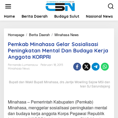
L
e
w
a
Home
Berita Daerah
Budaya Sulut
Nasional News
t
i
k
Homepage
/
Berita Daerah
/
Minahasa News
P
e
e
k
Pemkab Minahasa Gelar Sosialisasi
m
o
k
n
Peningkatan Mental Dan Budaya Kerja
a
t
Anggota KORPRI
b
e
M
n
Fernando Lumanauw
Februari 18, 2015
i
Minahasa News
n
a
Bupati dan Wakil Bupati Minahasa, drs Jantje Wowiling Sajow MSi dan
h
Ivan SJ Sarundajang
a
s
a
G
Minahasa – Pemerintah Kabupaten (Pemkab)
e
Minahasa, menggelar sosialisasi peningkatan mental
l
dan budaya kerja anggota Korps Pegawai Republik
a