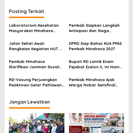
v
i
Posting Terkait
g
Laboratorium Kesehatan
Pemkab Siapkan Langkah
a
Masyarakat Minahasa
Antisipasi dan Siaga
s
Segera Beroperasi, Ini
Dampak El Nino di
Kegunaannya
Minahasa
Jalan Sehat Awali
DPRD Siap Bahas KUA PPAS
i
Rangkaian Kegiatan HUT RI
Pemkab Minahasa 2027
p
ke-81 di Minahasa
o
Pemkab Minahasa
Bupati RD Lantik Enam
Klarifikasi Jaminan Sosial
Pejabat Eselon II, Ini Nama-
s
PPPK: Hak ASN Tetap
nama Mereka
Dijamin, Implementasi
RD-Vasung Perjuangkan
Pemkab Minahasa Ajak
Berproses
Reaktivasi Gelar Pahlawan
Warga Nobar Semifinal
Nasional Kyai Modjo di
Piala Dunia di Lapangan
Kemensos
Sam Ratulangi Tondano
Jangan Lewatkan