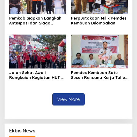
Pemkab Siapkan Langkah
Perpustakaan Milik Pemdes
Antisipasi dan Siaga
Kembuan Dilombakan
Dampak El Nino di
Minahasa
Jalan Sehat Awali
Pemdes Kembuan Satu
Rangkaian Kegiatan HUT RI
Susun Rencana Kerja Tahun
ke-81 di Minahasa
2027
View More
Ekbis News