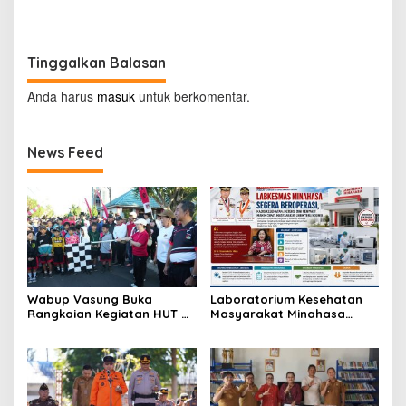
Tinggalkan Balasan
Anda harus
masuk
untuk berkomentar.
News Feed
Wabup Vasung Buka
Laboratorium Kesehatan
Rangkaian Kegiatan HUT RI
Masyarakat Minahasa
ke-81 di Kecamatan
Segera Beroperasi, Ini
Tompaso Raya
Kegunaannya