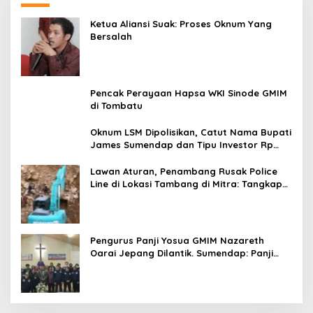
Ketua Aliansi Suak: Proses Oknum Yang
Bersalah
Pencak Perayaan Hapsa WKI Sinode GMIM
di Tombatu
Oknum LSM Dipolisikan, Catut Nama Bupati
James Sumendap dan Tipu Investor Rp
200 Juta
Lawan Aturan, Penambang Rusak Police
Line di Lokasi Tambang di Mitra: Tangkap
Mereka!!
Pengurus Panji Yosua GMIM Nazareth
Oarai Jepang Dilantik. Sumendap: Panji
Yosua harus Menjaga Dan Melindungi
Jemaat