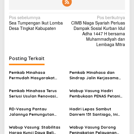
N
Pos sebelumnya
Pos berikutnya
Sea Tumpengan Ikut Lomba
CIMB Niaga Syariah Perluas
a
Desa Tingkat Kabupaten
Dampak Sosial Kurban Idul
v
Adha 1447 H bersama
Muhammadiyah dan
i
Lembaga Mitra
g
Posting Terkait
a
s
Pemkab Minahasa
Pemkab Minahasa dan
i
Permudah Masyarakat
Sindrap Jalin Kerjasama
p
Akses dan Bayar PBB-P2
Soal Pangan
Pemkab Minahasa Terus
Wabup Vasung Hadiri
o
Seriusi Usulan Renovasi
Pembukaan PENAS Petani
s
Stadion Maesa Tondano
Nelayan di Gorontalo
RD-Vasung Pantau
Hadiri Lepas Sambut
Jalannya Pemungutan
Danrem 131 Santiago, Ini
Suara Pilhut Serentak di
Kata Wabup Vasung
Minahasa
Wabup Vasung: Stabilitas
Wabup Vasung Dorong
Harga Kunci Daya Beli
Peningkatan Pelayanan