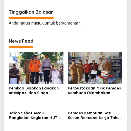
Tinggalkan Balasan
Anda harus
masuk
untuk berkomentar.
News Feed
Pemkab Siapkan Langkah
Perpustakaan Milik Pemdes
Antisipasi dan Siaga
Kembuan Dilombakan
Dampak El Nino di
Minahasa
Jalan Sehat Awali
Pemdes Kembuan Satu
Rangkaian Kegiatan HUT RI
Susun Rencana Kerja Tahun
ke-81 di Minahasa
2027