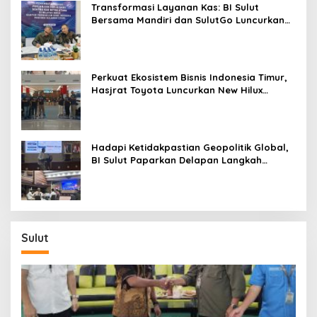
Transformasi Layanan Kas: BI Sulut
Bersama Mandiri dan SulutGo Luncurkan
Sentra Kas Mitra Utama, Jangkau Wilayah
Kepulauan
Perkuat Ekosistem Bisnis Indonesia Timur,
Hasjrat Toyota Luncurkan New Hilux
Generasi ke-9 di Manado
Hadapi Ketidakpastian Geopolitik Global,
BI Sulut Paparkan Delapan Langkah
Strategis Perkuat Rupiah dan Stabilitas
Ekonomi
Sulut