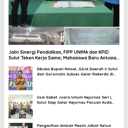
Jalin Sinergi Pendidikan, FIPP UNIMA dan KPID
Sulut Teken Kerja Sama; Mahasiswa Baru Antusias
Serap Materi Literasi Penyiaran
Dibuka Bupati Minsel, GSJA Daerah II Sulut
dan Gorontalo Sukses Gelar Rakerda di
Amurang
Usai Sabet Juara Umum Kejurnas Seri I,
Sulut Siap Gelar Kejurnas Pacuan Kuda
Seri II Piala Presiden di Tompaso
Pengasihan Amisan Resmi Jabat Ketua