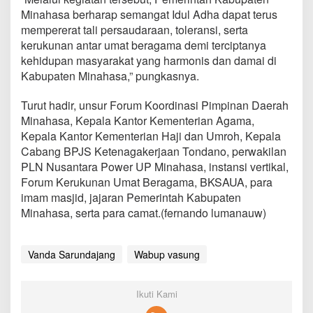
u
Minahasa berharap semangat Idul Adha dapat terus
s
mempererat tali persaudaraan, toleransi, serta
l
kerukunan antar umat beragama demi terciptanya
i
m
kehidupan masyarakat yang harmonis dan damai di
Kabupaten Minahasa,” pungkasnya.
Turut hadir, unsur Forum Koordinasi Pimpinan Daerah
Minahasa, Kepala Kantor Kementerian Agama,
Kepala Kantor Kementerian Haji dan Umroh, Kepala
Cabang BPJS Ketenagakerjaan Tondano, perwakilan
PLN Nusantara Power UP Minahasa, instansi vertikal,
Forum Kerukunan Umat Beragama, BKSAUA, para
imam masjid, jajaran Pemerintah Kabupaten
Minahasa, serta para camat.(fernando lumanauw)
Vanda Sarundajang
Wabup vasung
Ikuti Kami