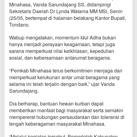
h
Minahasa, Vanda Sarundajang SS, didampingi
k
Sekretaris Daerah Dr Lynda Watania MM MSi, Senin
a
(25/05, bertempat di halaman belakang Kantor Bupati,
n
Tondano.
H
e
w
Wabup mengatakan, momentum Idul Adha bukan
a
hanya menjadi perayaan keagamaan, tetapi juga
n
sarana memperkuat nilai keikhlasan, kepedulian
K
sosial, dan kebersamaan antarumat beragama.
u
r
b
“Pemkab Minahasa terus berkomitmen menjaga dan
a
memperkuat kerukunan antar umat beragama yang
n
selama ini telah terjalin dengan baik,” ujar Vanda
U
Sarundajang.
n
t
u
Dia berharap, bantuan hewan kurban dapat
k
memberikan manfaat bagi masyarakat serta semakin
U
mempererat hubungan persaudaraan dan toleransi di
m
tengah keberagaman masyarakat Minahasa.
a
t
M
“Melalui kegiatan tersebut, Pemerintah Kabupaten