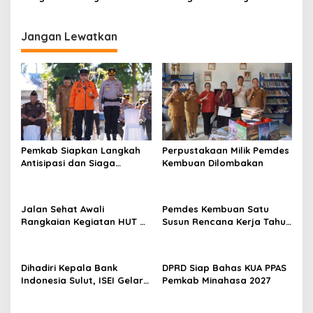
Masyarakat
RSUD Sam Ratulangi
Tondano
Jangan Lewatkan
Pemkab Siapkan Langkah
Perpustakaan Milik Pemdes
Antisipasi dan Siaga
Kembuan Dilombakan
Dampak El Nino di
Minahasa
Jalan Sehat Awali
Pemdes Kembuan Satu
Rangkaian Kegiatan HUT RI
Susun Rencana Kerja Tahun
ke-81 di Minahasa
2027
Dihadiri Kepala Bank
DPRD Siap Bahas KUA PPAS
Indonesia Sulut, ISEI Gelar
Pemkab Minahasa 2027
Penyuluhan Ekonomi di
Minahasa