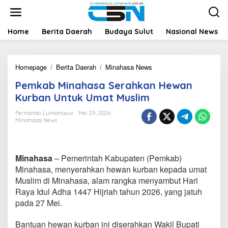
L
e
w
a
Home
Berita Daerah
Budaya Sulut
Nasional News
t
i
k
Homepage
/
Berita Daerah
/
Minahasa News
P
e
e
k
Pemkab Minahasa Serahkan Hewan
m
o
k
n
Kurban Untuk Umat Muslim
a
t
b
e
Fernando Lumanauw
Mei 25, 2026
Minahasa News
M
n
i
n
a
Minahasa
– Pemerintah Kabupaten (Pemkab)
h
a
Minahasa, menyerahkan hewan kurban kepada umat
s
Muslim di Minahasa, alam rangka menyambut Hari
a
Raya Idul Adha 1447 Hijriah tahun 2026, yang jatuh
S
pada 27 Mei.
e
r
a
Bantuan hewan kurban ini diserahkan Wakil Bupati