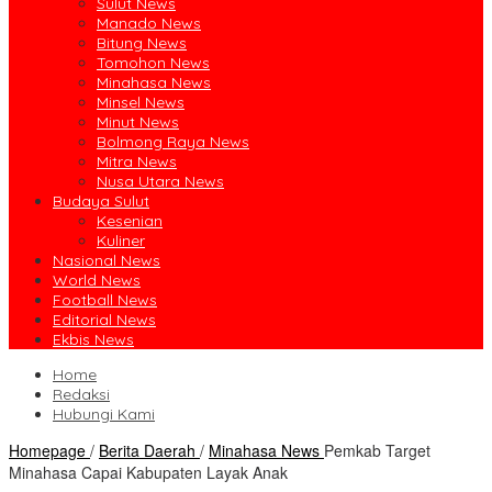
Sulut News
Manado News
Bitung News
Tomohon News
Minahasa News
Minsel News
Minut News
Bolmong Raya News
Mitra News
Nusa Utara News
Budaya Sulut
Kesenian
Kuliner
Nasional News
World News
Football News
Editorial News
Ekbis News
Home
Redaksi
Hubungi Kami
Homepage
/
Berita Daerah
/
Minahasa News
Pemkab Target
Minahasa Capai Kabupaten Layak Anak