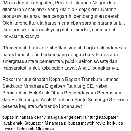
“Masa depan kabupaten, Provinsi, ataupun Negara kita
ditentukan anak-anak yang kita didik sejak dini. Karena
produktivitas anak mempengaruhi pembangunan daerah.
Oleh karena itu, kita harus menambah sarana-sarana untuk
membentuk anak-anak yang sehat, cerdas, serta penuh
inovasi,” tukasnya.
“Pemerintah harus memberikan wadah bagi anak Indonesia
harus tumbuh dan berkembang dengan baik. Harus ada
sinergritas antara pemerintah, publik sektor, swasta dan
masyarakat, untuk kabupaten Layak Anak,” pungkasnya.
Rakor ini turut dihadiri Kepala Bagian Trantibum Linmas
Setdakab Minahasa Engelbert Raintung SE, Kabid
Pemenuhan Hak Anak Dinas Pemberdayaan Perempuan
dan Perlindungan Anak Minahasa Sartje Sumenge SE, serta
peserta kegiatan.(fernando lumanauw)
bupati minahasa
denny mangala
engelbert raintung
kabupaten
layak anak
Kabupaten Minahasa
pj bupati mewoh
royke herkules
mewoh
Setdakab Minahasa