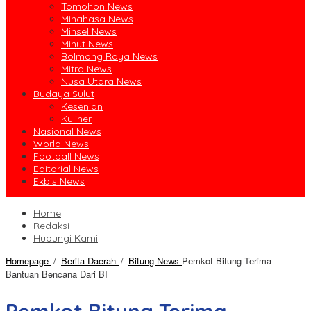
Tomohon News
Minahasa News
Minsel News
Minut News
Bolmong Raya News
Mitra News
Nusa Utara News
Budaya Sulut
Kesenian
Kuliner
Nasional News
World News
Football News
Editorial News
Ekbis News
Home
Redaksi
Hubungi Kami
Homepage
/
Berita Daerah
/
Bitung News
Pemkot Bitung Terima
Bantuan Bencana Dari BI