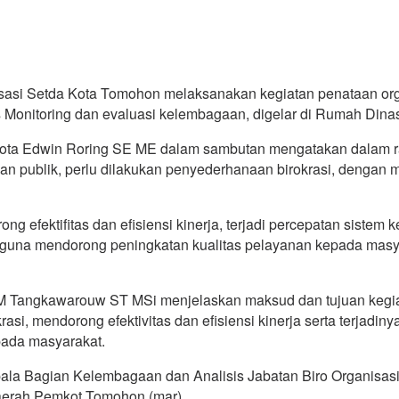
asi Setda Kota Tomohon melaksanakan kegiatan penataan orga
 Monitoring dan evaluasi kelembagaan, digelar di Rumah Dinas
Kota Edwin Roring SE ME dalam sambutan mengatakan dalam ra
nan publik, perlu dilakukan penyederhanaan birokrasi, denga
g efektifitas dan efisiensi kinerja, terjadi percepatan sistem
is guna mendorong peningkatan kualitas pelayanan kepada mas
 Tangkawarouw ST MSi menjelaskan maksud dan tujuan kegia
i, mendorong efektivitas dan efisiensi kinerja serta terjadinya
pada masyarakat.
la Bagian Kelembagaan dan Analisis Jabatan Biro Organisasi 
Daerah Pemkot Tomohon.(mar)