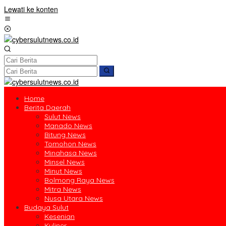
Lewati ke konten
Home
Berita Daerah
Sulut News
Manado News
Bitung News
Tomohon News
Minahasa News
Minsel News
Minut News
Bolmong Raya News
Mitra News
Nusa Utara News
Budaya Sulut
Kesenian
Kuliner