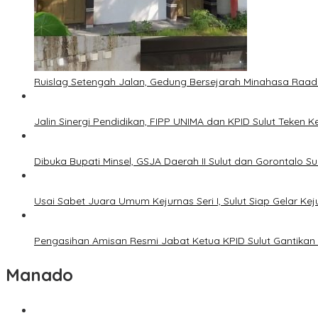
Ruislag Setengah Jalan, Gedung Bersejarah Minahasa Raad d
Jalin Sinergi Pendidikan, FIPP UNIMA dan KPID Sulut Teken 
Dibuka Bupati Minsel, GSJA Daerah II Sulut dan Gorontalo 
Usai Sabet Juara Umum Kejurnas Seri I, Sulut Siap Gelar Ke
Pengasihan Amisan Resmi Jabat Ketua KPID Sulut Gantikan 
Manado