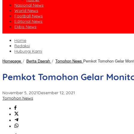
Nasional News
World News
Football News
Editorial News
Ekbis News
Home
Redaksi
Hubungi Kami
Homepage
/
Berita Daerah
/
Tomohon News
Pemkot Tomohon Gelar Monit
Pemkot Tomohon Gelar Monito
November 5, 2021
Desember 12, 2021
Tomohon News