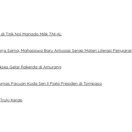
i Titik Nol Manado Milik TNI-AL
Kerja Sama; Mahasiswa Baru Antusias Serap Materi Literasi Penyiara
Sukses Gelar Rakerda di Amurang
jurnas Pacuan Kuda Seri II Piala Presiden di Tompaso
Truly Kerap