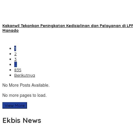
Kakanwil Tekankan Peningkatan Kedisiplinan dan Pelayanan di LP
Manado
1
2
3
…
835
Berikutnya
No More Posts Available.
No more pages to load.
View More
Ekbis News