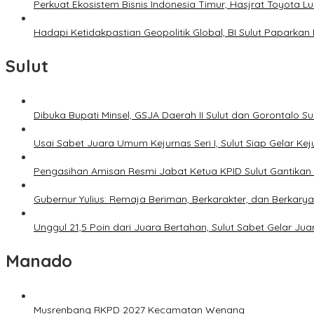
Perkuat Ekosistem Bisnis Indonesia Timur, Hasjrat Toyota L
Hadapi Ketidakpastian Geopolitik Global, BI Sulut Paparkan
Sulut
Dibuka Bupati Minsel, GSJA Daerah II Sulut dan Gorontalo 
Usai Sabet Juara Umum Kejurnas Seri I, Sulut Siap Gelar Ke
Pengasihan Amisan Resmi Jabat Ketua KPID Sulut Gantikan 
Gubernur Yulius: Remaja Beriman, Berkarakter, dan Berkary
Unggul 21,5 Poin dari Juara Bertahan, Sulut Sabet Gelar J
Manado
Musrenbang RKPD 2027 Kecamatan Wenang