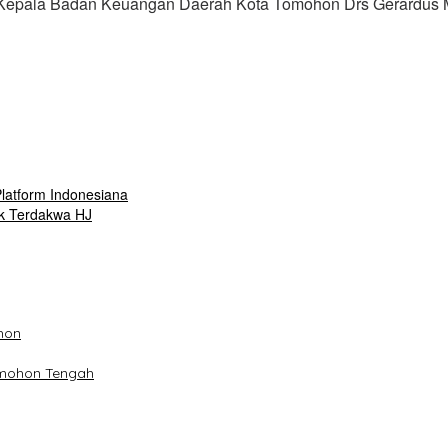
, Kepala Badan Keuangan Daerah Kota Tomohon Drs Gerardus 
latform Indonesiana
k Terdakwa HJ
hon
omohon Tengah