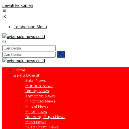
Lewati ke konten
Tambahkan Menu
Home
Berita Daerah
Sulut News
Manado News
Bitung News
Tomohon News
Minahasa News
Minsel News
Minut News
Bolmong Raya News
Mitra News
Nusa Utara News