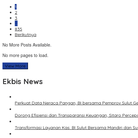
1
2
3
…
835
Berikutnya
No More Posts Available.
No more pages to load.
View More
Ekbis News
Perkuat Data Neraca Pangan, BI bersama Pemprov Sulut Genj
Dorong Efisiensi dan Transparansi Keuangan, Sitaro Percepat
Transformasi Layanan Kas: BI Sulut Bersama Mandiri dan S