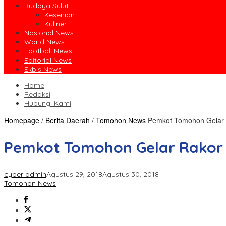
Budaya Sulut
Kesenian
Kuliner
Nasional News
World News
Football News
Editorial News
Ekbis News
Home
Redaksi
Hubungi Kami
Homepage
/
Berita Daerah
/
Tomohon News
Pemkot Tomohon Gelar
Pemkot Tomohon Gelar Rakor
cyber admin
Agustus 29, 2018
Agustus 30, 2018
Tomohon News