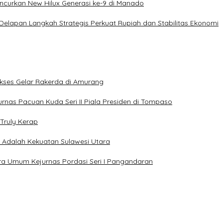
uncurkan New Hilux Generasi ke-9 di Manado
 Delapan Langkah Strategis Perkuat Rupiah dan Stabilitas Ekonomi
Sukses Gelar Rakerda di Amurang
jurnas Pacuan Kuda Seri II Piala Presiden di Tompaso
Truly Kerap
a Adalah Kekuatan Sulawesi Utara
uara Umum Kejurnas Pordasi Seri I Pangandaran