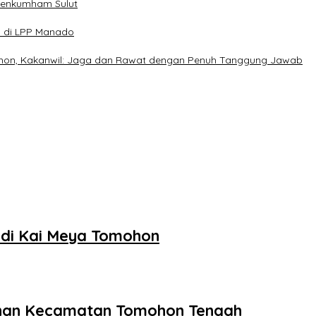
menkumham Sulut
n di LPP Manado
on, Kakanwil: Jaga dan Rawat dengan Penuh Tanggung Jawab
 di Kai Meya Tomohon
ahan Kecamatan Tomohon Tengah