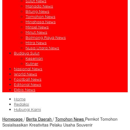
Sulut News
Manado News
Bitung News
Tomohon News
Minahasa News
Minsel News
Minut News
Bolmong Raya News
Mitra News
Nusa Utara News
Budaya Sulut
Kesenian
Kuliner
Nasional News
World News
Football News
Editorial News
Ekbis News
Home
Redaksi
Hubungi Kami
Homepage
/
Berita Daerah
/
Tomohon News
Pemkot Tomohon
Sosialisasikan Kreativitas Pelaku Usaha Souvenir