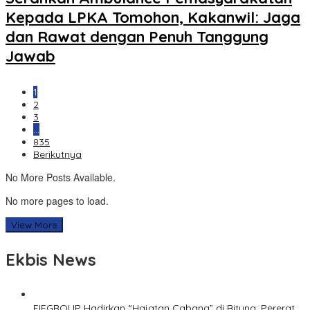
Kepada LPKA Tomohon, Kakanwil: Jaga
dan Rawat dengan Penuh Tanggung
Jawab
1
2
3
…
835
Berikutnya
No More Posts Available.
No more pages to load.
View More
Ekbis News
FIFGROUP Hadirkan “Hajatan Cabang” di Bitung: Pererat