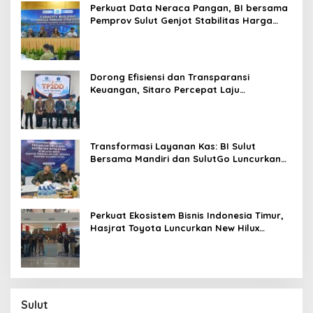
Perkuat Data Neraca Pangan, BI bersama
Pemprov Sulut Genjot Stabilitas Harga
dan Kendalikan Inflasi
Dorong Efisiensi dan Transparansi
Keuangan, Sitaro Percepat Laju
Digitalisasi Transaksi Bersama BI Sulut
Transformasi Layanan Kas: BI Sulut
Bersama Mandiri dan SulutGo Luncurkan
Sentra Kas Mitra Utama, Jangkau Wilayah
Kepulauan
Perkuat Ekosistem Bisnis Indonesia Timur,
Hasjrat Toyota Luncurkan New Hilux
Generasi ke-9 di Manado
Sulut