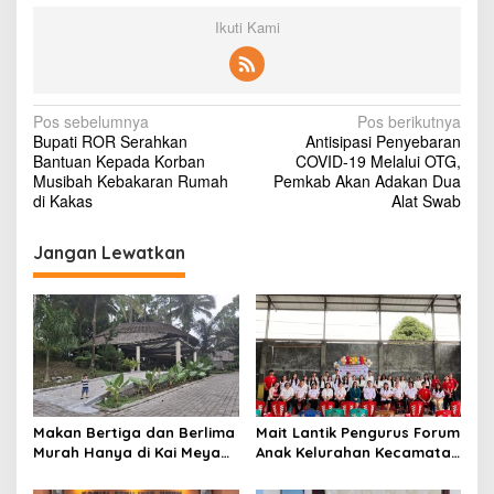
t
Ikuti Kami
e
n
a
g
a
N
Pos sebelumnya
Pos berikutnya
k
Bupati ROR Serahkan
Antisipasi Penyebaran
a
e
Bantuan Kepada Korban
COVID-19 Melalui OTG,
r
v
Musibah Kebakaran Rumah
Pemkab Akan Adakan Dua
j
di Kakas
Alat Swab
a
i
a
g
n
Jangan Lewatkan
a
s
i
p
o
s
Makan Bertiga dan Berlima
Mait Lantik Pengurus Forum
Murah Hanya di Kai Meya
Anak Kelurahan Kecamatan
Tomohon
Tomohon Tengah