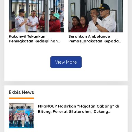
Kakanwil Tekankan
Serahkan Ambulance
Peningkatan Kedisiplinan
Pemasyarakatan Kepada
dan Pelayanan di LPP
LPKA Tomohon, Kakanwil:
Manado
Jaga dan Rawat dengan
Penuh Tanggung Jawab
View More
Ekbis News
FIFGROUP Hadirkan “Hajatan Cabang” di
Bitung: Pererat Silaturahmi, Dukung
Ekonomi Lokal & Tawarkan Beragam
Promo Khusus