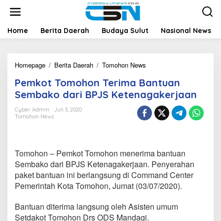
L
e
w
a
Home
Berita Daerah
Budaya Sulut
Nasional News
t
i
k
Homepage
/
Berita Daerah
/
Tomohon News
P
e
e
k
Pemkot Tomohon Terima Bantuan
m
o
k
n
Sembako dari BPJS Ketenagakerjaan
o
t
t
e
Cyber Admin
Juli 3, 2020
Tomohon News
T
n
o
m
o
Tomohon – Pemkot Tomohon menerima bantuan
h
o
Sembako dari BPJS Ketenagakerjaan. Penyerahan
n
paket bantuan ini berlangsung di Command Center
T
Pemerintah Kota Tomohon, Jumat (03/07/2020).
e
r
Bantuan diterima langsung oleh Asisten umum
i
m
Setdakot Tomohon Drs ODS Mandagi.