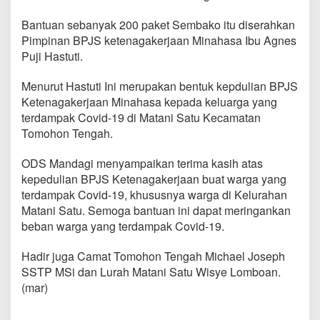
a
B
Bantuan sebanyak 200 paket Sembako itu diserahkan
a
Pimpinan BPJS ketenagakerjaan Minahasa Ibu Agnes
n
Puji Hastuti.
t
u
a
Menurut Hastuti Ini merupakan bentuk kepdulian BPJS
n
Ketenagakerjaan Minahasa kepada keluarga yang
S
terdampak Covid-19 di Matani Satu Kecamatan
e
Tomohon Tengah.
m
b
a
ODS Mandagi menyampaikan terima kasih atas
k
kepedulian BPJS Ketenagakerjaan buat warga yang
o
terdampak Covid-19, khususnya warga di Kelurahan
d
Matani Satu. Semoga bantuan ini dapat meringankan
a
r
beban warga yang terdampak Covid-19.
i
B
Hadir juga Camat Tomohon Tengah Michael Joseph
P
SSTP MSi dan Lurah Matani Satu Wisye Lomboan.
J
(mar)
S
K
e