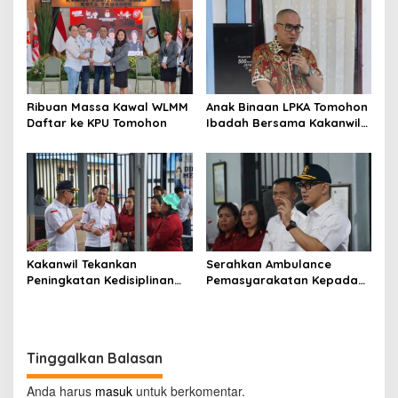
Ribuan Massa Kawal WLMM
Anak Binaan LPKA Tomohon
Daftar ke KPU Tomohon
Ibadah Bersama Kakanwil
Kemenkumham Sulut
Kakanwil Tekankan
Serahkan Ambulance
Peningkatan Kedisiplinan
Pemasyarakatan Kepada
dan Pelayanan di LPP
LPKA Tomohon, Kakanwil:
Manado
Jaga dan Rawat dengan
Penuh Tanggung Jawab
Tinggalkan Balasan
Anda harus
masuk
untuk berkomentar.