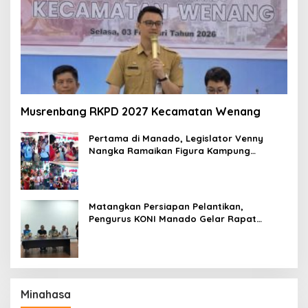
Musrenbang RKPD 2027 Kecamatan Wenang
Pertama di Manado, Legislator Venny
Nangka Ramaikan Figura Kampung
Titiwungen Utara
Matangkan Persiapan Pelantikan,
Pengurus KONI Manado Gelar Rapat
Perdana
Minahasa