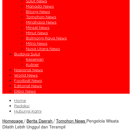
Sulut News
Manado News
Bitung News
Tomohon News
Minahasa News
Minsel News
Minut News
Bolmong Raya News
Mitra News
Nusa Utara News
Budaya Sulut
Kesenian
Kuliner
Nasional News
World News
Football News
Editorial News
Ekbis News
Home
Redaksi
Hubungi Kami
Homepage
/
Berita Daerah
/
Tomohon News
Pengelola Wisata
Dilatih Lebih Unggul dan Terampil