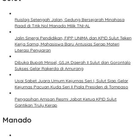
Ruislag Setengah Jalan, Gedung Bersejarah Minahasa
Raad di Titik Nol Manado Milik TNI-AL
Jalin Sinergi Pendidikan, FIPP UNIMA dan KPID Sulut Teken
Kerja Sama; Mahasiswa Baru Antusias Serap Materi
Literasi Penyiaran
Dibuka Bupati Minsel, GSJA Daerah II Sulut dan Gorontalo
Sukses Gelar Rakerda di Amurang
Usai Sabet Juara Umum Kejurnas Seri I, Sulut Siap Gelar
Kejurnas Pacuan Kuda Seri II Piala Presiden di Tompaso
Pengasihan Amisan Resmi Jabat Ketua KPID Sulut
Gantikan Truly Kerap
Manado