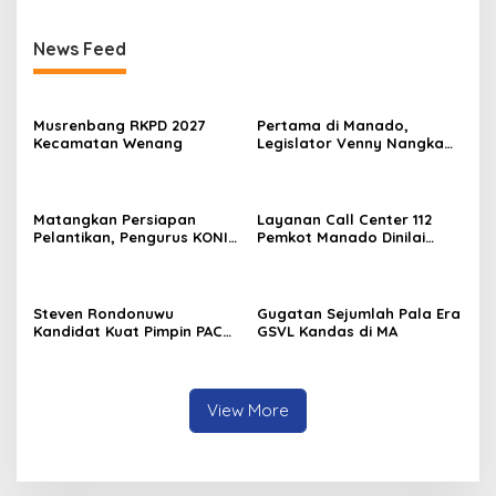
News Feed
Musrenbang RKPD 2027
Pertama di Manado,
Kecamatan Wenang
Legislator Venny Nangka
Ramaikan Figura Kampung
Titiwungen Utara
Matangkan Persiapan
Layanan Call Center 112
Pelantikan, Pengurus KONI
Pemkot Manado Dinilai
Manado Gelar Rapat
Sangat Membantu
Perdana
Masyarakat
Steven Rondonuwu
Gugatan Sejumlah Pala Era
Kandidat Kuat Pimpin PAC
GSVL Kandas di MA
PDIP Sario
View More