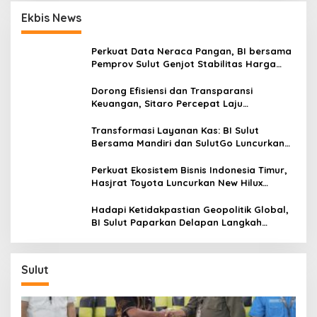
Ekbis News
Perkuat Data Neraca Pangan, BI bersama
Pemprov Sulut Genjot Stabilitas Harga
dan Kendalikan Inflasi
Dorong Efisiensi dan Transparansi
Keuangan, Sitaro Percepat Laju
Digitalisasi Transaksi Bersama BI Sulut
Transformasi Layanan Kas: BI Sulut
Bersama Mandiri dan SulutGo Luncurkan
Sentra Kas Mitra Utama, Jangkau Wilayah
Kepulauan
Perkuat Ekosistem Bisnis Indonesia Timur,
Hasjrat Toyota Luncurkan New Hilux
Generasi ke-9 di Manado
Hadapi Ketidakpastian Geopolitik Global,
BI Sulut Paparkan Delapan Langkah
Strategis Perkuat Rupiah dan Stabilitas
Ekonomi
Sulut