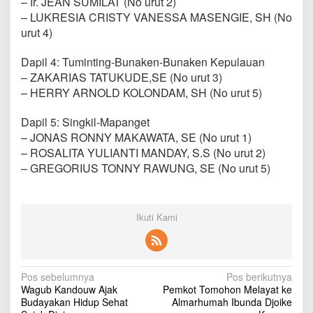
– Ir. JEAN SUMILAT (No urut 2)
– LUKRESIA CRISTY VANESSA MASENGIE, SH (No
urut 4)
Dapil 4: Tuminting-Bunaken-Bunaken Kepulauan
– ZAKARIAS TATUKUDE,SE (No urut 3)
– HERRY ARNOLD KOLONDAM, SH (No urut 5)
Dapil 5: Singkil-Mapanget
– JONAS RONNY MAKAWATA, SE (No urut 1)
– ROSALITA YULIANTI MANDAY, S.S (No urut 2)
– GREGORIUS TONNY RAWUNG, SE (No urut 5)
Ikuti Kami
N
Pos sebelumnya
Pos berikutnya
Wagub Kandouw Ajak
Pemkot Tomohon Melayat ke
a
Budayakan Hidup Sehat
Almarhumah Ibunda Djoike