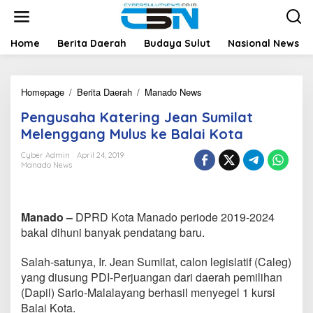
L
e
w
a
Home
Berita Daerah
Budaya Sulut
Nasional News
t
i
k
Homepage
/
Berita Daerah
/
Manado News
P
e
e
k
Pengusaha Katering Jean Sumilat
n
o
g
n
Melenggang Mulus ke Balai Kota
u
t
s
e
Cyber Admin
April 24, 2019
Manado News
a
n
h
a
K
Manado –
DPRD Kota Manado periode 2019-2024
a
t
bakal dihuni banyak pendatang baru.
e
r
Salah-satunya, Ir. Jean Sumilat, calon legislatif (Caleg)
i
yang diusung PDI-Perjuangan dari daerah pemilihan
n
(Dapil) Sario-Malalayang berhasil menyegel 1 kursi
g
J
Balai Kota.