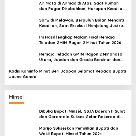
Air Mata di Airmadidi Atas, Saat Rumah
dan Pagar Dirobohkan, Harapan Keadilan
Belum Padam
Sarwidi Melawan, Berpuluh Bulan Menanti
Keadilan, Saat Eksekusi Menjelang Justru
Harapan Diuji
Ini Hasil lengkap Malam Final Remaja
Teladan GMIM Rayon 2 Minut Tahun 2026
Remaja Teladan GMIM Rayon 2 Minahasa
Utara, Jaedon dan Gracia Bersinar dan
Raih Gelar Bergengsi
Kadis Kominfo Minut Beri Ucapan Selamat Kepada Bupati
Joune Ganda
Minsel
Dibuka Bupati Minsel, GSJA Daerah II Sulut
dan Gorontalo Sukses Gelar Rakerda di
Amurang
Marijo Sukseskan Pemilihan Bupati dan
Wakil Bupati Minsel Tahun 2024