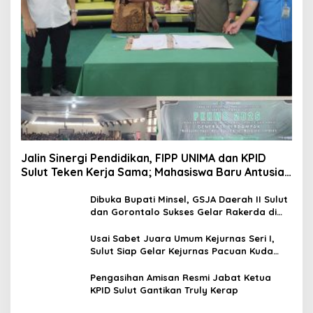
Jalin Sinergi Pendidikan, FIPP UNIMA dan KPID
Sulut Teken Kerja Sama; Mahasiswa Baru Antusias
Serap Materi Literasi Penyiaran
Dibuka Bupati Minsel, GSJA Daerah II Sulut
dan Gorontalo Sukses Gelar Rakerda di
Amurang
Usai Sabet Juara Umum Kejurnas Seri I,
Sulut Siap Gelar Kejurnas Pacuan Kuda
Seri II Piala Presiden di Tompaso
Pengasihan Amisan Resmi Jabat Ketua
KPID Sulut Gantikan Truly Kerap