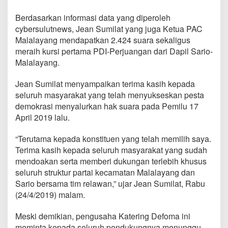
e
a
Berdasarkan informasi data yang diperoleh
n
cybersulutnews, Jean Sumilat yang juga Ketua PAC
S
Malalayang mendapatkan 2.424 suara sekaligus
u
m
meraih kursi pertama PDI-Perjuangan dari Dapil Sario-
i
Malalayang.
l
a
Jean Sumilat menyampaikan terima kasih kepada
t
seluruh masyarakat yang telah menyukseskan pesta
M
e
demokrasi menyalurkan hak suara pada Pemilu 17
l
April 2019 lalu.
e
n
“Terutama kepada konstituen yang telah memilih saya.
g
Terima kasih kepada seluruh masyarakat yang sudah
g
a
mendoakan serta memberi dukungan terlebih khusus
n
seluruh struktur partai kecamatan Malalayang dan
g
Sario bersama tim relawan,” ujar Jean Sumilat, Rabu
M
(24/4/2019) malam.
u
l
u
Meski demikian, pengusaha Katering Defoma ini
s
meminta kepada seluruh pendukungnya menunggu