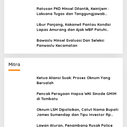
Ratusan PKD Minsel Dilantik, Keintjem :
Laksana Tugas dan Tanggungjawab
Dengan Baik
Libur Panjang, Kakanwil Pantau Kondisi
Lapas Amurang dan Ajak WBP Patuhi
Aturan Yang Berlaku
Bawaslu Minsel Evaluasi Dan Seleksi
Panwaslu Kecamatan
Mitra
Ketua Aliansi Suak: Proses Oknum Yang
Bersalah
Pencak Perayaan Hapsa WKI Sinode GMIM
di Tombatu
Oknum LSM Dipolisikan, Catut Nama Bupati
James Sumendap dan Tipu Investor Rp
200 Juta
Lawan Aturan, Penambang Rusak Police