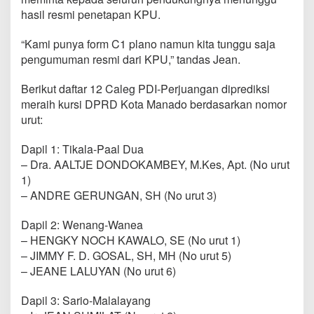
k
hasil resmi penetapan KPU.
e
B
“Kami punya form C1 plano namun kita tunggu saja
a
l
pengumuman resmi dari KPU,” tandas Jean.
a
i
Berikut daftar 12 Caleg PDI-Perjuangan diprediksi
K
meraih kursi DPRD Kota Manado berdasarkan nomor
o
urut:
t
a
Dapil 1: Tikala-Paal Dua
– Dra. AALTJE DONDOKAMBEY, M.Kes, Apt. (No urut
1)
– ANDRE GERUNGAN, SH (No urut 3)
Dapil 2: Wenang-Wanea
– HENGKY NOCH KAWALO, SE (No urut 1)
– JIMMY F. D. GOSAL, SH, MH (No urut 5)
– JEANE LALUYAN (No urut 6)
Dapil 3: Sario-Malalayang