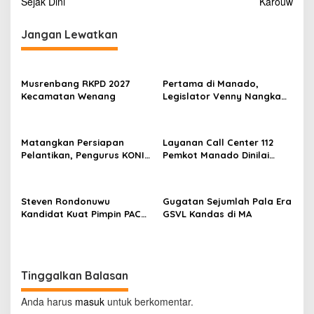
v
Sejak Dini
Karouw
i
Jangan Lewatkan
g
a
s
Musrenbang RKPD 2027
Pertama di Manado,
Kecamatan Wenang
Legislator Venny Nangka
i
Ramaikan Figura Kampung
p
Titiwungen Utara
o
Matangkan Persiapan
Layanan Call Center 112
Pelantikan, Pengurus KONI
Pemkot Manado Dinilai
s
Manado Gelar Rapat
Sangat Membantu
Perdana
Masyarakat
Steven Rondonuwu
Gugatan Sejumlah Pala Era
Kandidat Kuat Pimpin PAC
GSVL Kandas di MA
PDIP Sario
Tinggalkan Balasan
Anda harus
masuk
untuk berkomentar.