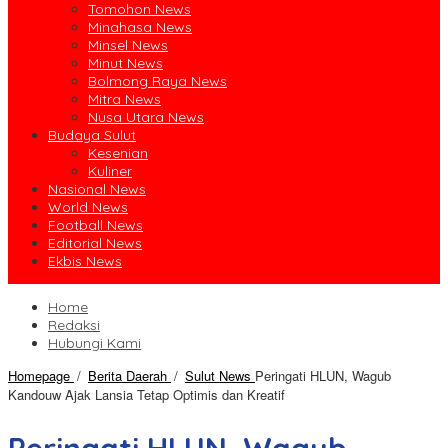
Tomohon News
Minahasa News
Minsel News
Minut News
Bolmong Raya News
Mitra News
Nusa Utara News
Budaya Sulut
Kesenian
Kuliner
Nasional News
World News
Football News
Editorial News
Ekbis News
Home
Redaksi
Hubungi Kami
Homepage
/
Berita Daerah
/
Sulut News
Peringati HLUN, Wagub
Kandouw Ajak Lansia Tetap Optimis dan Kreatif