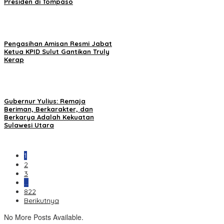
Presiden di Tompaso
Pengasihan Amisan Resmi Jabat
Ketua KPID Sulut Gantikan Truly
Kerap
Gubernur Yulius: Remaja
Beriman, Berkarakter, dan
Berkarya Adalah Kekuatan
Sulawesi Utara
1
2
3
…
822
Berikutnya
No More Posts Available.