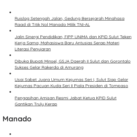
Ruislag Setengah Jalan, Gedung Bersejarah Minahasa
Raad di Titik Nol Manado Milik TNI-AL
Jalin Sinergi Pendidikan, FIPP UNIMA dan KPID Sulut Teken
Kerja Sama; Mahasiswa Baru Antusias Serap Materi
Literasi Penyiaran
Dibuka Bupati Minsel, GSJA Daerah II Sulut dan Gorontalo
Sukses Gelar Rakerda di Amurang
Usai Sabet Juara Umum Kejurnas Seri I, Sulut Siap Gelar
Kejurnas Pacuan Kuda Seri II Piala Presiden di Tompaso
Pengasihan Amisan Resmi Jabat Ketua KPID Sulut
Gantikan Truly Kerap
Manado