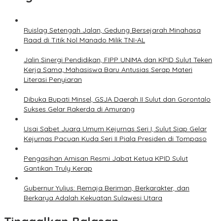
Ruislag Setengah Jalan, Gedung Bersejarah Minahasa
Raad di Titik Nol Manado Milik TNI-AL
Jalin Sinergi Pendidikan, FIPP UNIMA dan KPID Sulut Teken
Kerja Sama; Mahasiswa Baru Antusias Serap Materi
Literasi Penyiaran
Dibuka Bupati Minsel, GSJA Daerah II Sulut dan Gorontalo
Sukses Gelar Rakerda di Amurang
Usai Sabet Juara Umum Kejurnas Seri I, Sulut Siap Gelar
Kejurnas Pacuan Kuda Seri II Piala Presiden di Tompaso
Pengasihan Amisan Resmi Jabat Ketua KPID Sulut
Gantikan Truly Kerap
Gubernur Yulius: Remaja Beriman, Berkarakter, dan
Berkarya Adalah Kekuatan Sulawesi Utara