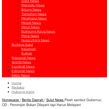
Sulut News
Manado News
Bitung News
Tomohon News
Minahasa News
Minsel News
Minut News
Bolmong Raya News
Mitra News
Nusa Utara News
Budaya Sulut
Kesenian
Kuliner
Nasional News
World News
Football News
Editorial News
Ekbis News
Home
Redaksi
Hubungi Kami
Homepage
/
Berita Daerah
/
Sulut News
Pisah sambut Gubernur,
OD : Pemimpin Bukan Dilayani tapi Harus Melayani