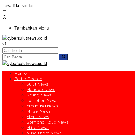
Lewati ke konten
Tambahkan Menu
Home
Berita Daerah
Sulut News
Manado News
Bitung News
Tomohon News
Minahasa News
Minsel News
Minut News
Bolmong Raya News
Mitra News
Nusa Utara News