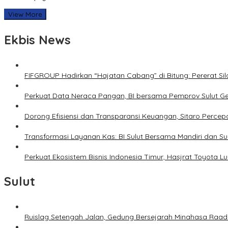
View More
Ekbis News
FIFGROUP Hadirkan “Hajatan Cabang” di Bitung: Pererat S
Perkuat Data Neraca Pangan, BI bersama Pemprov Sulut Genj
Dorong Efisiensi dan Transparansi Keuangan, Sitaro Percepat
Transformasi Layanan Kas: BI Sulut Bersama Mandiri dan S
Perkuat Ekosistem Bisnis Indonesia Timur, Hasjrat Toyota L
Sulut
Ruislag Setengah Jalan, Gedung Bersejarah Minahasa Raad d