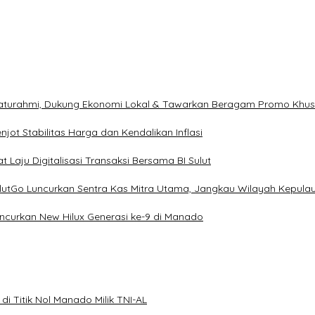
ilaturahmi, Dukung Ekonomi Lokal & Tawarkan Beragam Promo Khu
ot Stabilitas Harga dan Kendalikan Inflasi
 Laju Digitalisasi Transaksi Bersama BI Sulut
ulutGo Luncurkan Sentra Kas Mitra Utama, Jangkau Wilayah Kepula
uncurkan New Hilux Generasi ke-9 di Manado
i Titik Nol Manado Milik TNI-AL