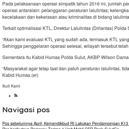
Pada pelaksanaan operasi simpatik tahun 2016 ini, jumlah pe
operasi antaralain: pelanggaran peraturan lalulintas; keleng
kecelakaan dan kekerasan atau kriminalitas di bidang lalulintas
Terkait optimalisasi KTL, Direktur Lalulintas (Dirlantas) Po
“Akan kami evaluasi KTL yang sudah ada, termasuk KTL yang ti
Sehingga penggelaran operasi selesai, wilayah tersebut telah 
Sementara itu Kabid Humas Polda Sulut, AKBP Wilson Damani
“Masyarakat agar tetap taat dan patuh peraturan lalulintas, t
Kabid Humas.(er)
Ikuti Kami
Navigasi pos
Pos sebelumnya
April, Kemendikbud RI Lakukan Pendampingan K13 d