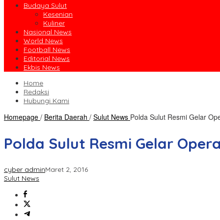
Budaya Sulut
Kesenian
Kuliner
Nasional News
World News
Football News
Editorial News
Ekbis News
Home
Redaksi
Hubungi Kami
Homepage
/
Berita Daerah
/
Sulut News
Polda Sulut Resmi Gelar Op
Polda Sulut Resmi Gelar Oper
cyber admin
Maret 2, 2016
Sulut News