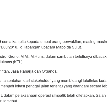
 sematkan pita kepada empat orang perwakilan, masing-masing
1/03/2016), di lapangan upacara Mapolda Sulut.
 Condro Kirono, M.M., M.Hum., dalam sambutan tertulisnya diba
ulintas (KTL).
erintah, Jasa Raharja dan Organda.
ena sentuhan dari stakeholder yang membidangi lalulintas kur
menjadi lokasi penggal jalan tertentu yang ditangani secara leb
TL dalam pelaksanaan operasi simpatik telah ditetapkan. Salah
 tersebut.