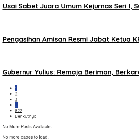
Usai Sabet Juara Umum Kejurnas Seri I, S
Pengasihan Amisan Resmi Jabat Ketua KP
Gubernur Yulius: Remaja Beriman, Berka
1
2
3
…
822
Berikutnya
No More Posts Available.
No more pages to load.