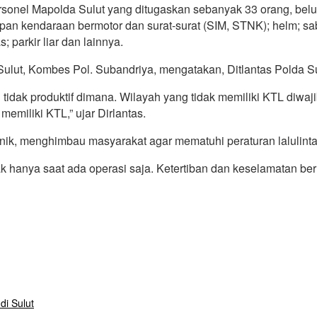
rsonel Mapolda Sulut yang ditugaskan sebanyak 33 orang, belu
kapan kendaraan bermotor dan surat-surat (SIM, STNK); helm; s
; parkir liar dan lainnya.
lda Sulut, Kombes Pol. Subandriya, mengatakan, Ditlantas Polda
dak produktif dimana. Wilayah yang tidak memiliki KTL diwajib
memiliki KTL,” ujar Dirlantas.
k, menghimbau masyarakat agar mematuhi peraturan lalulintas
idak hanya saat ada operasi saja. Ketertiban dan keselamatan b
i Sulut