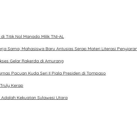
i Titik Nol Manado Milik TNI-AL
Kerja Sama; Mahasiswa Baru Antusias Serap Materi Literasi Penyiara
Sukses Gelar Rakerda di Amurang
jurnas Pacuan Kuda Seri II Piala Presiden di Tompaso
Truly Kerap
a Adalah Kekuatan Sulawesi Utara