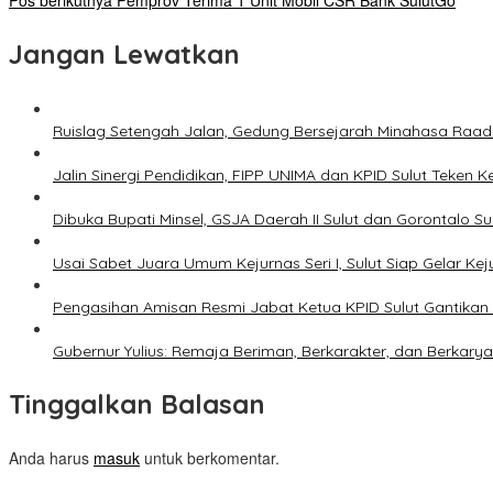
Pos berikutnya
Pemprov Terima 1 Unit Mobil CSR Bank SulutGo
Jangan Lewatkan
Ruislag Setengah Jalan, Gedung Bersejarah Minahasa Raad d
Jalin Sinergi Pendidikan, FIPP UNIMA dan KPID Sulut Teken 
Dibuka Bupati Minsel, GSJA Daerah II Sulut dan Gorontalo 
Usai Sabet Juara Umum Kejurnas Seri I, Sulut Siap Gelar Ke
Pengasihan Amisan Resmi Jabat Ketua KPID Sulut Gantikan 
Gubernur Yulius: Remaja Beriman, Berkarakter, dan Berkary
Tinggalkan Balasan
Anda harus
masuk
untuk berkomentar.