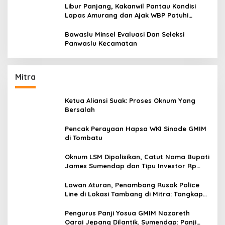
Libur Panjang, Kakanwil Pantau Kondisi
Lapas Amurang dan Ajak WBP Patuhi
Aturan Yang Berlaku
Bawaslu Minsel Evaluasi Dan Seleksi
Panwaslu Kecamatan
Mitra
Ketua Aliansi Suak: Proses Oknum Yang
Bersalah
Pencak Perayaan Hapsa WKI Sinode GMIM
di Tombatu
Oknum LSM Dipolisikan, Catut Nama Bupati
James Sumendap dan Tipu Investor Rp
200 Juta
Lawan Aturan, Penambang Rusak Police
Line di Lokasi Tambang di Mitra: Tangkap
Mereka!!
Pengurus Panji Yosua GMIM Nazareth
Oarai Jepang Dilantik. Sumendap: Panji