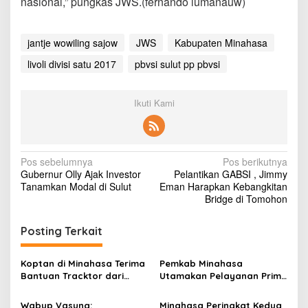
nasional,” pungkas JWS.(fernando lumanauw)
jantje wowiling sajow
JWS
Kabupaten Minahasa
livoli divisi satu 2017
pbvsi sulut pp pbvsi
Ikuti Kami
N
Pos sebelumnya
Pos berikutnya
Gubernur Olly Ajak Investor
Pelantikan GABSI , Jimmy
a
Tanamkan Modal di Sulut
Eman Harapkan Kebangkitan
v
Bridge di Tomohon
i
Posting Terkait
g
a
Koptan di Minahasa Terima
Pemkab Minahasa
s
Bantuan Tracktor dari
Utamakan Pelayanan Prima
Gubernur, Dukung
Kepada Masyarakat
i
Ketahanan Pangan
Wabup Vasung:
Minahasa Peringkat Kedua