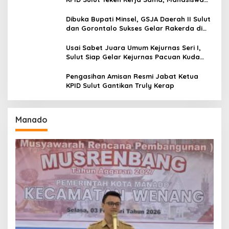
Baru Antusias Serap Materi Literasi
Penyiaran
Dibuka Bupati Minsel, GSJA Daerah II Sulut
dan Gorontalo Sukses Gelar Rakerda di
Amurang
Usai Sabet Juara Umum Kejurnas Seri I,
Sulut Siap Gelar Kejurnas Pacuan Kuda
Seri II Piala Presiden di Tompaso
Pengasihan Amisan Resmi Jabat Ketua
KPID Sulut Gantikan Truly Kerap
Manado