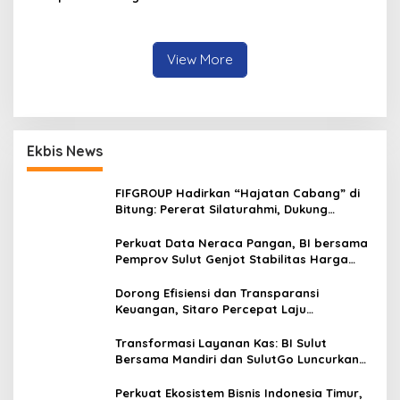
Dampak El Nino di
Minahasa
View More
Ekbis News
FIFGROUP Hadirkan “Hajatan Cabang” di
Bitung: Pererat Silaturahmi, Dukung
Ekonomi Lokal & Tawarkan Beragam
Promo Khusus
Perkuat Data Neraca Pangan, BI bersama
Pemprov Sulut Genjot Stabilitas Harga
dan Kendalikan Inflasi
Dorong Efisiensi dan Transparansi
Keuangan, Sitaro Percepat Laju
Digitalisasi Transaksi Bersama BI Sulut
Transformasi Layanan Kas: BI Sulut
Bersama Mandiri dan SulutGo Luncurkan
Sentra Kas Mitra Utama, Jangkau Wilayah
Kepulauan
Perkuat Ekosistem Bisnis Indonesia Timur,