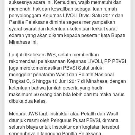
suksesnya acara ini. Kemudian, wajib mematuhi dan
n
memenuhi hak dan kewajiban sebagai tuan rumah
g
g
penyelenggara Kejurnas LIVOLI Divisi Satu 2017 dan
a
Panitia Pelaksana diminta segera menyampaikan
r
syarat-syarat dan ketentuan-ketentuan terkait surat
a
edaran yang akan dikirim kepada peserta,” kata Bupati
K
e
Minahasa ini.
j
u
Lanjut dikatakan JWS, selain memberikan
r
rekomendasi pelaksanaan Kejurnas LIVOLI, PP PBVSI
n
juga merekomendasikan PBVSI Sulut untuk
a
s
menggelar penataran Wasit dan Pelatih Nasional
L
Tingkat C, 5 hingga 10 Juni 2017 di Minahasa, dengan
I
ketentuan bahwa jumlah peserta yang hadir
V
maksimum 50 orang dan bila lebih dari itu maka harus
O
dibuka dua kelas.
L
I
D
Menurut JWS lagi, Instruktur atau Pelatih dan Wasit
i
ditunjuk resmi oleh Pengurus Pusat PBVSI, dimana
v
seluruh biaya untuk Instruktur dan kegiatan tersebut
i
sepenuhnya ditanggung Panitia Pelaksana.
s