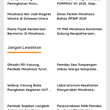
p
Peningkatan Mutu
PORPROV XII 2025, Siap
Pendidikan Jadi Prioritas
Jadi Tuan Rumah
o
Minahasa Kini Jadi Magnet
Dinas Perkim Minahasa
s
Wisata di Sulawesi Utara
Bahas RP3KP 2025
Razia Pajak Kendaraan
TP-PKK Minahasa Komitmen
Bermotor Di Minahasa
Dukung Kesejahteraan
Dipantau Langsung Wabup
Masyarakat Lewat
Vasung
Program Terstruktur
Jangan Lewatkan
Dihadiri RD-Vasung,
Pemdes Sea Tumpengan
Pemkab Minahasa Turut
Imbau Warga Waspada
Sukseskan TIFF 2026
Kebakaran
Wabup Vasung Buka
Laboratorium Kesehatan
Rangkaian Kegiatan HUT RI
Masyarakat Minahasa
ke-81 di Kecamatan
Segera Beroperasi, Ini
Tompaso Raya
Kegunaannya
Pemkab Siapkan Langkah
Perpustakaan Milik Pemdes