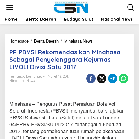
L
e
w
a
Home
Berita Daerah
Budaya Sulut
Nasional News
t
i
k
Homepage
/
Berita Daerah
/
Minahasa News
P
e
P
k
PP PBVSI Rekomendasikan Minahasa
P
o
B
n
Sebagai Penyelenggara Kejurnas
V
t
LIVOLI Divisi Satu 2017
S
e
I
n
Fernando Lumanauw
Maret 19, 2017
R
Minahasa News
e
k
o
m
Minahasa – Pengurus Pusat Persatuan Bola Voli
e
Seluruh Indonesia (PBVSI), menyambut baik rujukan
n
PBVSI Sulawesi Utara (Sulut) melalui surat nomor
d
04/PPRV-PBVSI/SUT/II/2017, tertanggal 1 Februari
a
s
2017, tentang permohonan tuan rumah pelaksanaan
i
LIVOLI Divisi Satu tahun 2017. Hal ini dibuktikan