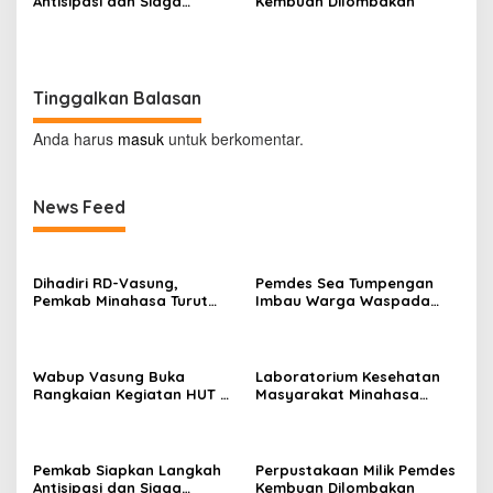
Antisipasi dan Siaga
Kembuan Dilombakan
Dampak El Nino di
Minahasa
Tinggalkan Balasan
Anda harus
masuk
untuk berkomentar.
News Feed
Dihadiri RD-Vasung,
Pemdes Sea Tumpengan
Pemkab Minahasa Turut
Imbau Warga Waspada
Sukseskan TIFF 2026
Kebakaran
Wabup Vasung Buka
Laboratorium Kesehatan
Rangkaian Kegiatan HUT RI
Masyarakat Minahasa
ke-81 di Kecamatan
Segera Beroperasi, Ini
Tompaso Raya
Kegunaannya
Pemkab Siapkan Langkah
Perpustakaan Milik Pemdes
Antisipasi dan Siaga
Kembuan Dilombakan