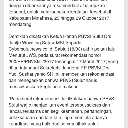
k
dengan diberikannya rekomendasi atas rujukan
a
tersebut, untuk melaksanakan kegiatan tersebut di
n
Kabupaten Minahasa, 23 hingga 29 Oktober 2017
M
i
mendatang.
n
a
Demikian dikatakan Ketua Harian PBVSI Sulut Drs
h
Jantje Wowiling Sajow MSi, kepada
a
Cybersulutnews.co.id, Sabtu (18/03) akhir pekan lalu.
s
a
Menurut JWS, pada surat rekomendasi nomor
S
200/PP/PBVSI/III/2017 tertanggal 17 Maret 2017, yang
e
ditandatangani Sekretaris Jenderal PP PBVSI Drs
b
Yudi Sushariyanto SH ini, memberikan rekomendasi
a
g
dan menegaskan bahwa PBVSI Sulut harus
a
mensukseskan kegiatan dimaksud.
i
P
“Pada surat rekomendasi itu dikatakan bahwa PBVSI
e
Sulut wajib menjadikan event tersebut sukses dan
n
y
lancar, terutama dari segi keamanan, pertandingan,
e
pelaksanaan dan lain-lain, juga meminta adanya
l
koordinasi yang baik dari semua pihak untuk
e