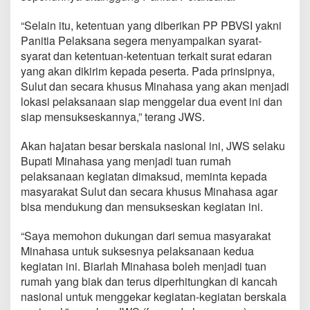
i
S
“Selain itu, ketentuan yang diberikan PP PBVSI yakni
a
Panitia Pelaksana segera menyampaikan syarat-
t
syarat dan ketentuan-ketentuan terkait surat edaran
u
yang akan dikirim kepada peserta. Pada prinsipnya,
2
0
Sulut dan secara khusus Minahasa yang akan menjadi
1
lokasi pelaksanaan siap menggelar dua event ini dan
7
siap mensukseskannya,” terang JWS.
Akan hajatan besar berskala nasional ini, JWS selaku
Bupati Minahasa yang menjadi tuan rumah
pelaksanaan kegiatan dimaksud, meminta kepada
masyarakat Sulut dan secara khusus Minahasa agar
bisa mendukung dan mensukseskan kegiatan ini.
“Saya memohon dukungan dari semua masyarakat
Minahasa untuk suksesnya pelaksanaan kedua
kegiatan ini. Biarlah Minahasa boleh menjadi tuan
rumah yang biak dan terus diperhitungkan di kancah
nasional untuk menggekar kegiatan-kegiatan berskala